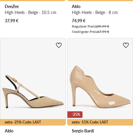
DeeZee
Aldo
High Heels · Beige · 10.5 cm
High Heels · Beige · 8 cm
Aktueller Preis
37,99
€
74,99
€
Regulärer Preis
109,99 €
Niedrigster Preis
67,99 €
-25%
extra -25% Code: LAST
extra -15% Code: LAST
Aldo
Sergio Bardi