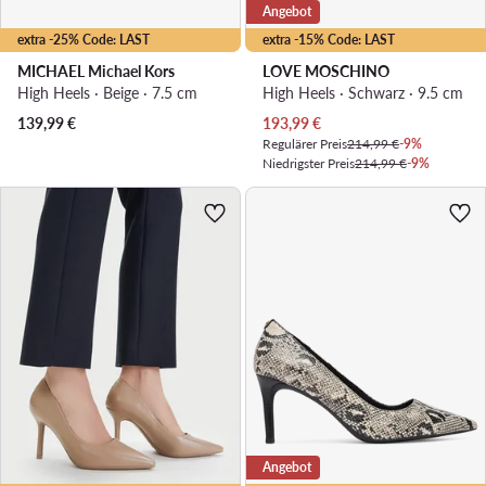
Angebot
extra -25% Code: LAST
extra -15% Code: LAST
MICHAEL Michael Kors
LOVE MOSCHINO
High Heels · Beige · 7.5 cm
High Heels · Schwarz · 9.5 cm
Aktueller Preis
139,99
€
193,99
€
Regulärer Preis
214,99 €
-9%
Niedrigster Preis
214,99 €
-9%
Angebot