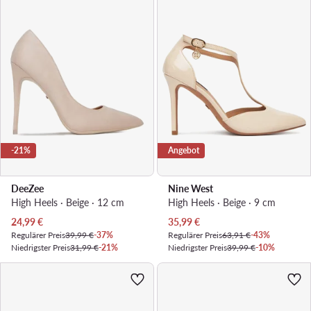
-21%
Angebot
DeeZee
Nine West
High Heels · Beige · 12 cm
High Heels · Beige · 9 cm
Aktueller Preis
Aktueller Preis
24,99
€
35,99
€
Regulärer Preis
39,99 €
-37%
Regulärer Preis
63,91 €
-43%
Niedrigster Preis
31,99 €
-21%
Niedrigster Preis
39,99 €
-10%