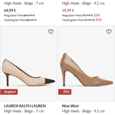
High Heels · Beige · 7 cm
High Heels · Beige · 9.5 cm
Aktueller Preis
Aktueller Preis
64,99
€
59,99
€
Regulärer Preis
84,99 €
Regulärer Preis
79,99 €
-25%
Niedrigster Preis
58,99 €
Niedrigster Preis
79,99 €
-25%
Angebot
-30%
LAUREN RALPH LAUREN
Nine West
High Heels · Beige · 7 cm
High Heels · Beige · 9.5 cm