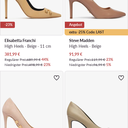
-23%
Angebot
extra -25% Code: LAST
Elisabetta Franchi
Steve Madden
High Heels · Beige · 11 cm
High Heels · Beige
Aktueller Preis
Aktueller Preis
381,99
€
91,99
€
Regulärer Preis
689,99 €
-44%
Regulärer Preis
119,99 €
-23%
Niedrigster Preis
498,99 €
-23%
Niedrigster Preis
96,99 €
-5%