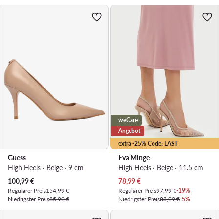
weCare
Angebot
extra -25% Code: LAST
Guess
Eva Minge
High Heels · Beige · 9 cm
High Heels · Beige · 11.5 cm
Aktueller Preis
Aktueller Preis
100,99
€
78,99
€
Regulärer Preis
154,99 €
Regulärer Preis
97,99 €
-19%
Niedrigster Preis
85,99 €
Niedrigster Preis
83,99 €
-5%