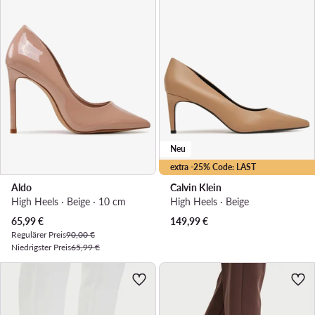
Neu
extra -25% Code: LAST
Aldo
Calvin Klein
High Heels · Beige · 10 cm
High Heels · Beige
Aktueller Preis
65,99
€
149,99
€
Regulärer Preis
90,00 €
Niedrigster Preis
65,99 €