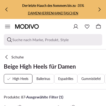
ZUM HAUPTINHALT SPRINGEN
ZUR SUCHE
Der letzte Hauch des Sommers bis zu -35%
DAMEN
HERREN
HANDTASCHEN
Suche nach Marke, Produkt, Style
Schuhe
Beige High Heels für Damen
High Heels
Ballerinas
Espadrilles
Gummistiefel
Produkte: 87
·
Ausgewählte Filter (1)