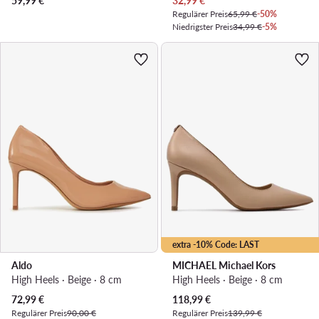
59,99
€
32,99
€
Regulärer Preis
65,99 €
-50%
Niedrigster Preis
34,99 €
-5%
extra -10% Code: LAST
Aldo
MICHAEL Michael Kors
High Heels · Beige · 8 cm
High Heels · Beige · 8 cm
Aktueller Preis
Aktueller Preis
72,99
€
118,99
€
Regulärer Preis
90,00 €
Regulärer Preis
139,99 €