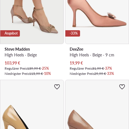
Angebot
-33%
Steve Madden
DeeZee
High Heels · Beige
High Heels · Beige · 9 cm
Aktueller Preis
Aktueller Preis
103,99
€
19,99
€
Regulärer Preis
139,99 €
-25%
Regulärer Preis
31,99 €
-37%
Niedrigster Preis
115,99 €
-10%
Niedrigster Preis
29,99 €
-33%