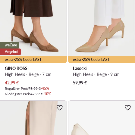
weCare
Angebot
extra -25% Code: LAST
extra -25% Code: LAST
GINO ROSSI
Lasocki
High Heels · Beige · 7 cm
High Heels · Beige · 9 cm
Aktueller Preis
42,99
€
59,99
€
Regulärer Preis
78,99 €
-45%
Niedrigster Preis
47,99 €
-10%