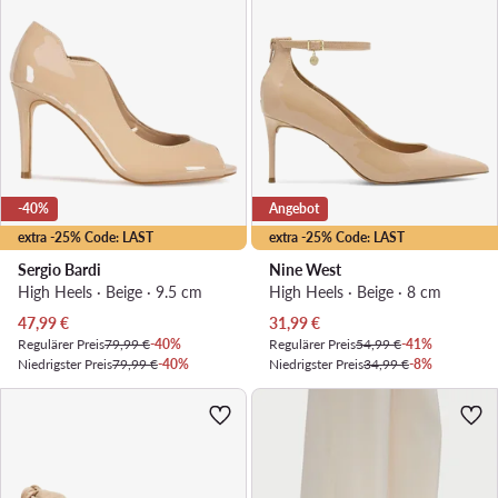
-40%
Angebot
extra -25% Code: LAST
extra -25% Code: LAST
Sergio Bardi
Nine West
High Heels · Beige · 9.5 cm
High Heels · Beige · 8 cm
Aktueller Preis
Aktueller Preis
47,99
€
31,99
€
Regulärer Preis
79,99 €
-40%
Regulärer Preis
54,99 €
-41%
Niedrigster Preis
79,99 €
-40%
Niedrigster Preis
34,99 €
-8%