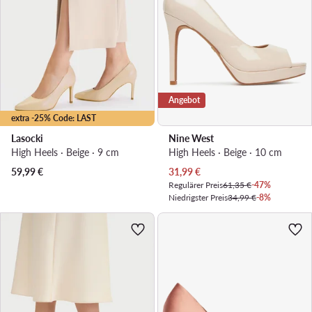
Angebot
extra -25% Code: LAST
Lasocki
Nine West
High Heels · Beige · 9 cm
High Heels · Beige · 10 cm
Aktueller Preis
59,99
€
31,99
€
Regulärer Preis
61,35 €
-47%
Niedrigster Preis
34,99 €
-8%