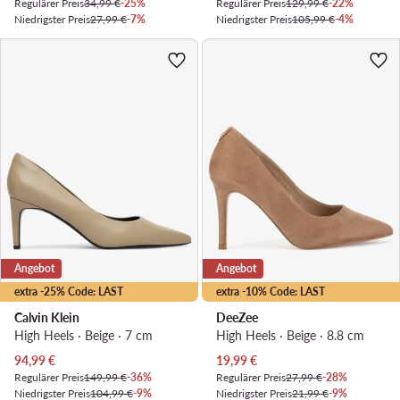
Regulärer Preis
34,99 €
-25%
Regulärer Preis
129,99 €
-22%
Niedrigster Preis
27,99 €
-7%
Niedrigster Preis
105,99 €
-4%
Angebot
Angebot
extra -25% Code: LAST
extra -10% Code: LAST
Calvin Klein
DeeZee
High Heels · Beige · 7 cm
High Heels · Beige · 8.8 cm
Aktueller Preis
Aktueller Preis
94,99
€
19,99
€
Regulärer Preis
149,99 €
-36%
Regulärer Preis
27,99 €
-28%
Niedrigster Preis
104,99 €
-9%
Niedrigster Preis
21,99 €
-9%