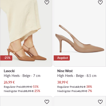
-25%
Angebot
Lasocki
Nine West
High Heels · Beige · 7 cm
High Heels · Beige · 8.5 cm
Aktueller Preis
Aktueller Preis
26,99
€
38,99
€
Regulärer Preis
59,99 €
-55%
Regulärer Preis
63,91 €
-38%
Niedrigster Preis
35,99 €
-25%
Niedrigster Preis
41,99 €
-7%