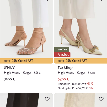
weCare
Angebot
extra -25% Code: LAST
extra -25% Code: LAST
JENNY
Eva Minge
High Heels · Beige · 8.5 cm
High Heels · Beige · 9 cm
Aktueller Preis
34,99
€
52,99
€
Regulärer Preis
90,99 €
-41%
Niedrigster Preis
57,99 €
-8%