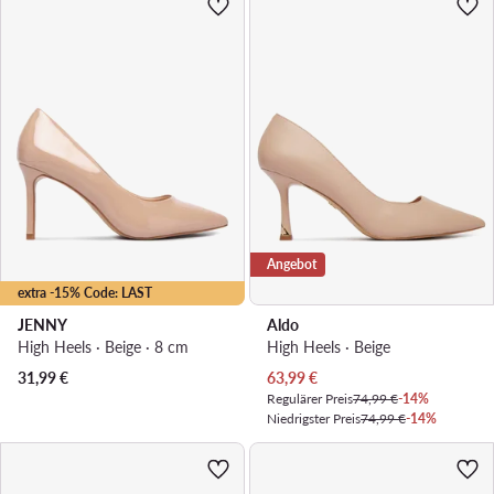
Angebot
extra -15% Code: LAST
JENNY
Aldo
High Heels · Beige · 8 cm
High Heels · Beige
Aktueller Preis
31,99
€
63,99
€
Regulärer Preis
74,99 €
-14%
Niedrigster Preis
74,99 €
-14%