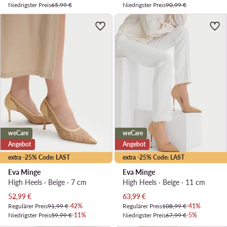
Niedrigster Preis
65,99 €
Niedrigster Preis
90,99 €
weCare
weCare
Angebot
Angebot
extra -25% Code: LAST
extra -25% Code: LAST
Eva Minge
Eva Minge
High Heels · Beige · 7 cm
High Heels · Beige · 11 cm
Aktueller Preis
Aktueller Preis
52,99
€
63,99
€
Regulärer Preis
91,99 €
-42%
Regulärer Preis
108,99 €
-41%
Niedrigster Preis
59,99 €
-11%
Niedrigster Preis
67,99 €
-5%