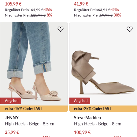
Aktueller Preis
Aktueller Preis
105,99
€
41,99
€
Regulärer Preis
164,99 €
-35%
Regulärer Preis
63,91 €
-34%
Niedrigster Preis
115,99 €
-8%
Niedrigster Preis
59,99 €
-30%
Angebot
Angebot
extra -15% Code: LAST
extra -25% Code: LAST
JENNY
Steve Madden
High Heels · Beige · 8.5 cm
High Heels · Beige · 8 cm
Aktueller Preis
Aktueller Preis
25,99
€
100,99
€