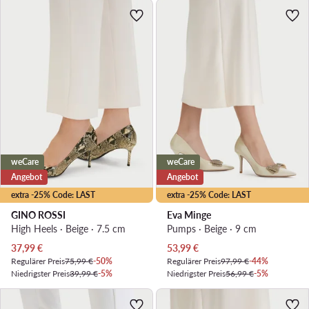
weCare
weCare
Angebot
Angebot
extra -25% Code: LAST
extra -25% Code: LAST
GINO ROSSI
Eva Minge
High Heels · Beige · 7.5 cm
Pumps · Beige · 9 cm
Aktueller Preis
Aktueller Preis
37,99
€
53,99
€
Regulärer Preis
75,99 €
-50%
Regulärer Preis
97,99 €
-44%
Niedrigster Preis
39,99 €
-5%
Niedrigster Preis
56,99 €
-5%