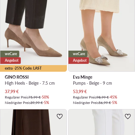
weCare
weCare
Angebot
Angebot
extra -25% Code: LAST
GINO ROSSI
Eva Minge
High Heels · Beige · 7.5 cm
Pumps · Beige · 9 cm
Aktueller Preis
Aktueller Preis
37,99
€
53,99
€
Regulärer Preis
75,99 €
-50%
Regulärer Preis
98,99 €
-45%
Niedrigster Preis
39,99 €
-5%
Niedrigster Preis
56,99 €
-5%