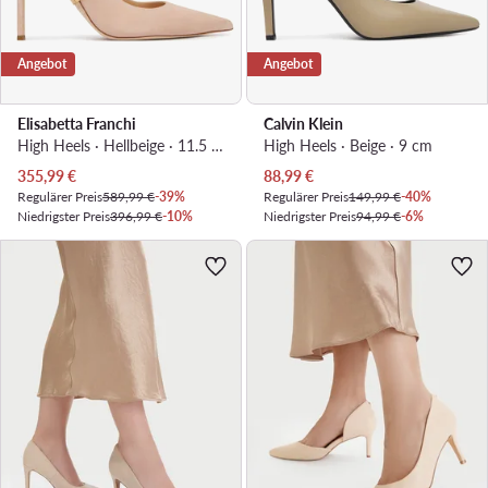
Angebot
Angebot
Elisabetta Franchi
Calvin Klein
High Heels · Hellbeige · 11.5 cm
High Heels · Beige · 9 cm
Aktueller Preis
Aktueller Preis
355,99
€
88,99
€
Regulärer Preis
589,99 €
-39%
Regulärer Preis
149,99 €
-40%
Niedrigster Preis
396,99 €
-10%
Niedrigster Preis
94,99 €
-6%