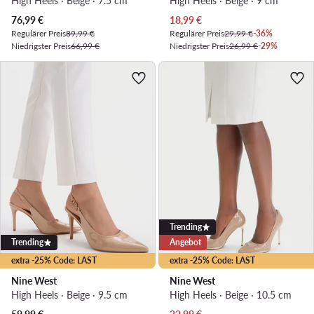
High Heels · Beige · 7.5 cm
High Heels · Beige · 9 cm
Aktueller Preis
Aktueller Preis
76,99
€
18,99
€
Regulärer Preis
89,99 €
Regulärer Preis
29,99 €
-36%
Niedrigster Preis
66,99 €
Niedrigster Preis
26,99 €
-29%
Trending
Trending
Angebot
extra -25% Code: LAST
extra -25% Code: LAST
Nine West
Nine West
High Heels · Beige · 9.5 cm
High Heels · Beige · 10.5 cm
Aktueller Preis