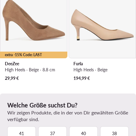
extra -15% Code: LAST
DeeZee
Furla
High Heels · Beige · 8.8 cm
High Heels · Beige
29,99
€
194,99
€
Welche Größe suchst Du?
Wir zeigen Produkte, die in der von Dir gewählten Größe
verfügbar sind.
41
37
40
38