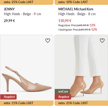
extra -25% Code: LAST
extra -10% Code: LAST
JENNY
MICHAEL Michael Kors
High Heels · Beige · 9 cm
High Heels · Beige · 8 cm
Aktueller Preis
29,99
€
130,99
€
Regulärer Preis
149,99 €
-12%
Niedrigster Preis
149,99 €
-12%
weCare
Angebot
Angebot
extra -15% Code: LAST
extra -25% Code: LAST