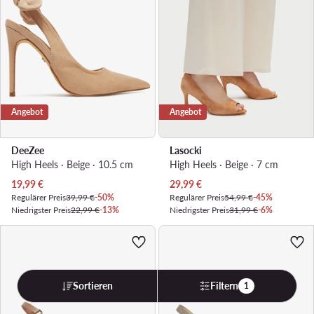
Angebot
Angebot
DeeZee
Lasocki
High Heels · Beige · 10.5 cm
High Heels · Beige · 7 cm
Aktueller Preis
Aktueller Preis
19,99
€
29,99
€
Regulärer Preis
39,99 €
-50%
Regulärer Preis
54,99 €
-45%
Niedrigster Preis
22,99 €
-13%
Niedrigster Preis
31,99 €
-6%
Sortieren
Filtern
1