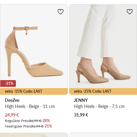
-21%
extra -15% Code: LAST
extra -25% Code: LAST
DeeZee
JENNY
High Heels · Beige · 11 cm
High Heels · Beige · 7.5 cm
Aktueller Preis
24,99
€
31,99
€
Regulärer Preis
34,99 €
-28%
Niedrigster Preis
31,99 €
-21%