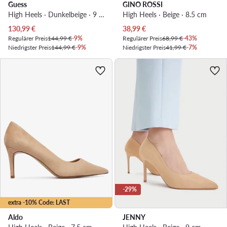
Guess
GINO ROSSI
High Heels · Dunkelbeige · 9 cm
High Heels · Beige · 8.5 cm
Aktueller Preis
Aktueller Preis
130,99
€
38,99
€
Regulärer Preis
144,99 €
-9%
Regulärer Preis
68,99 €
-43%
Niedrigster Preis
144,99 €
-9%
Niedrigster Preis
41,99 €
-7%
-29%
extra -10% Code: LAST
Aldo
JENNY