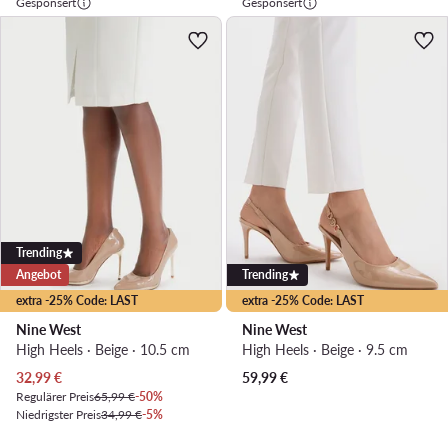
Gesponsert
Gesponsert
Trending
Angebot
Trending
extra -25% Code: LAST
extra -25% Code: LAST
Nine West
Nine West
High Heels · Beige · 10.5 cm
High Heels · Beige · 9.5 cm
Aktueller Preis
32,99
€
59,99
€
Regulärer Preis
65,99 €
-50%
Niedrigster Preis
34,99 €
-5%