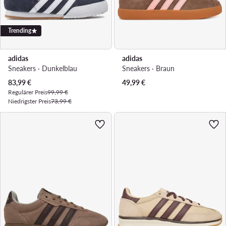
Trending
adidas
adidas
Sneakers · Dunkelblau
Sneakers · Braun
Aktueller Preis
83,99
€
49,99
€
Regulärer Preis
99,99 €
Niedrigster Preis
73,99 €