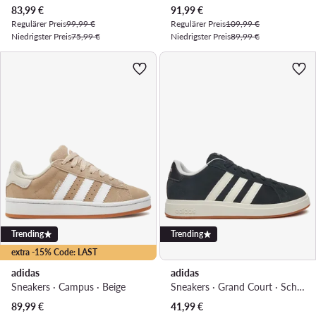
Aktueller Preis
Aktueller Preis
83,99
€
91,99
€
Regulärer Preis
99,99 €
Regulärer Preis
109,99 €
Niedrigster Preis
75,99 €
Niedrigster Preis
89,99 €
Trending
Trending
extra -15% Code: LAST
adidas
adidas
Sneakers · Campus · Beige
Sneakers · Grand Court · Schwarz
Aktueller Preis
89,99
€
41,99
€