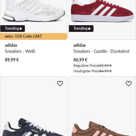
Trending
Trending
extra -15% Code: LAST
adidas
adidas
Sneakers · Weiß
Sneakers · Gazelle · Dunkelrot
Aktueller Preis
89,99
€
86,99
€
Regulärer Preis
109,99 €
Niedrigster Preis
84,99 €