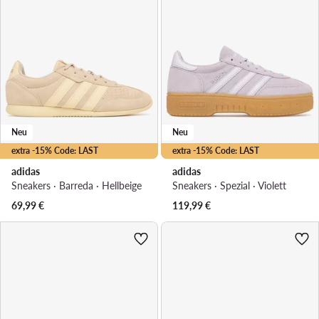
Neu
Neu
extra -15% Code: LAST
extra -15% Code: LAST
adidas
adidas
Sneakers · Barreda · Hellbeige
Sneakers · Spezial · Violett
69,99
€
119,99
€