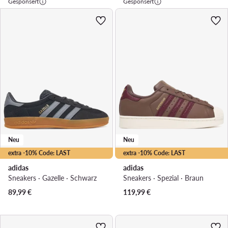
Gesponsert
Gesponsert
Neu
Neu
extra -10% Code: LAST
extra -10% Code: LAST
adidas
adidas
Sneakers · Gazelle · Schwarz
Sneakers · Spezial · Braun
89,99
€
119,99
€