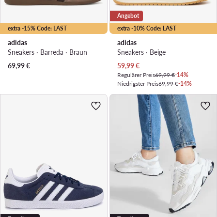
Angebot
extra -15% Code: LAST
extra -10% Code: LAST
adidas
adidas
Sneakers · Barreda · Braun
Sneakers · Beige
Aktueller Preis
69,99
€
59,99
€
Regulärer Preis
69,99 €
-14%
Niedrigster Preis
69,99 €
-14%