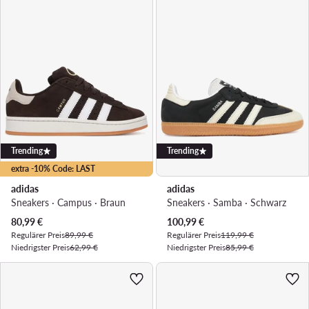
Trending
Trending
extra -10% Code: LAST
adidas
adidas
Sneakers · Campus · Braun
Sneakers · Samba · Schwarz
Aktueller Preis
Aktueller Preis
80,99
€
100,99
€
Regulärer Preis
89,99 €
Regulärer Preis
119,99 €
Niedrigster Preis
62,99 €
Niedrigster Preis
85,99 €