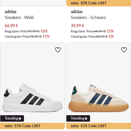
extra -10% Code: LAST
adidas
adidas
Sneakers · Weiß
Sneakers · Schwarz
Aktueller Preis
Aktueller Preis
66,99
€
39,99
€
Regulärer Preis
79,99 €
-16%
Regulärer Preis
44,99 €
-11%
Niedrigster Preis
75,99 €
-11%
Niedrigster Preis
40,99 €
-2%
Trending
Trending
extra -15% Code: LAST
extra -15% Code: LAST