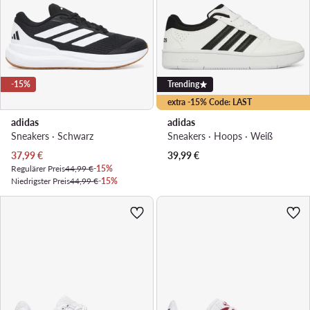
-15%
Trending
extra -15% Code: LAST
adidas
adidas
Sneakers · Schwarz
Sneakers · Hoops · Weiß
Aktueller Preis
37,99
€
39,99
€
Regulärer Preis
44,99 €
-15%
Niedrigster Preis
44,99 €
-15%