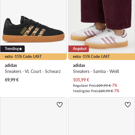
Trending
Angebot
extra -15% Code: LAST
extra -15% Code: LAST
adidas
adidas
Sneakers · VL Court · Schwarz
Sneakers · Samba · Weiß
Aktueller Preis
69,99
€
101,99
€
Regulärer Preis
109,99 €
-7%
Niedrigster Preis
109,99 €
-7%