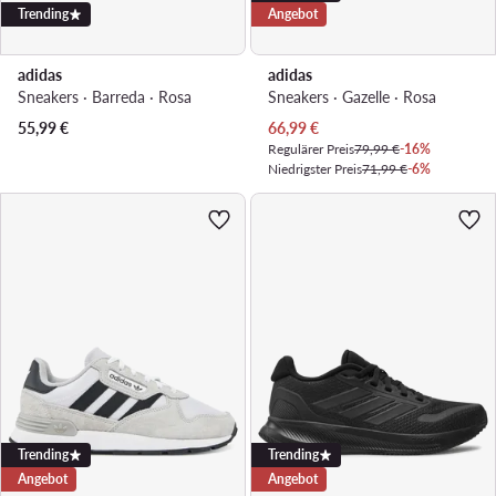
Trending
Angebot
adidas
adidas
Sneakers · Barreda · Rosa
Sneakers · Gazelle · Rosa
Aktueller Preis
55,99
€
66,99
€
Regulärer Preis
79,99 €
-16%
Niedrigster Preis
71,99 €
-6%
Trending
Trending
Angebot
Angebot