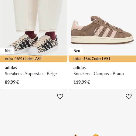
Neu
Neu
extra -15% Code: LAST
extra -15% Code: LAST
adidas
adidas
Sneakers · Superstar · Beige
Sneakers · Campus · Braun
89,99
€
119,99
€