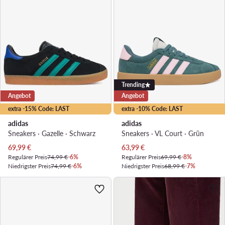
Trending
Angebot
Angebot
extra -15% Code: LAST
extra -10% Code: LAST
adidas
adidas
Sneakers · Gazelle · Schwarz
Sneakers · VL Court · Grün
Aktueller Preis
Aktueller Preis
69,99
€
63,99
€
Regulärer Preis
74,99 €
-6%
Regulärer Preis
69,99 €
-8%
Niedrigster Preis
74,99 €
-6%
Niedrigster Preis
68,99 €
-7%