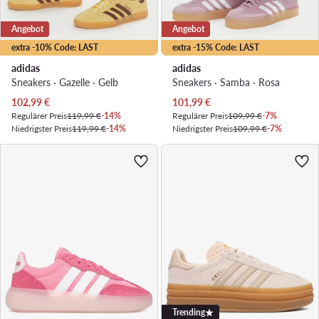
Angebot
Angebot
extra -10% Code: LAST
extra -15% Code: LAST
adidas
adidas
Sneakers · Gazelle · Gelb
Sneakers · Samba · Rosa
Aktueller Preis
Aktueller Preis
102,99
€
101,99
€
Regulärer Preis
119,99 €
-14%
Regulärer Preis
109,99 €
-7%
Niedrigster Preis
119,99 €
-14%
Niedrigster Preis
109,99 €
-7%
Trending