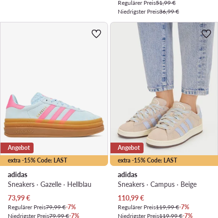
Regulärer Preis
51,99 €
Niedrigster Preis
36,99 €
Angebot
Angebot
extra -15% Code: LAST
extra -15% Code: LAST
adidas
adidas
Sneakers · Gazelle · Hellblau
Sneakers · Campus · Beige
Aktueller Preis
Aktueller Preis
73,99
€
110,99
€
Regulärer Preis
79,99 €
-7%
Regulärer Preis
119,99 €
-7%
Niedrigster Preis
79,99 €
-7%
Niedrigster Preis
119,99 €
-7%