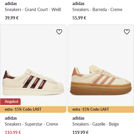
adidas
adidas
Sneakers · Grand Court · Weiß
Sneakers · Barreda · Creme
39,99
€
55,99
€
Angebot
extra -15% Code: LAST
extra -15% Code: LAST
adidas
adidas
Sneakers · Superstar · Creme
Sneakers · Gazelle · Beige
Aktueller Preis
110,99
€
119,99
€