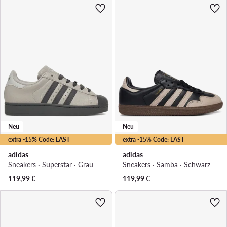
Neu
Neu
extra -15% Code: LAST
extra -15% Code: LAST
adidas
adidas
Sneakers · Superstar · Grau
Sneakers · Samba · Schwarz
119,99
€
119,99
€