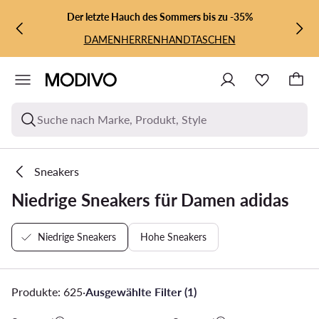
ZUM HAUPTINHALT SPRINGEN
ZUR SUCHE
Der letzte Hauch des Sommers bis zu -35%
DAMEN
HERREN
HANDTASCHEN
Suche nach Marke, Produkt, Style
Sneakers
Niedrige Sneakers für Damen adidas
Niedrige Sneakers
Hohe Sneakers
Produkte: 625
·
Ausgewählte Filter (1)