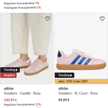
Regulärer Preis
119,99 €
-7%
Niedrigster Preis
119,99 €
-7%
Trending
Angebot
Trending
extra -15% Code: LAST
adidas
adidas
Sneakers · Gazelle · Rosa
Sneakers · VL Court · Rosa
Aktueller Preis
100,99
€
49,99
€
Regulärer Preis
119,99 €
-15%