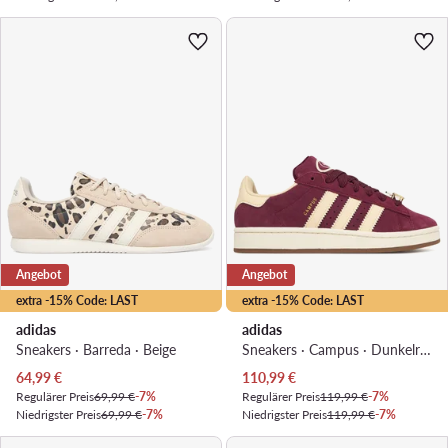
Angebot
Angebot
extra -15% Code: LAST
extra -15% Code: LAST
adidas
adidas
Sneakers · Barreda · Beige
Sneakers · Campus · Dunkelrot
Aktueller Preis
Aktueller Preis
64,99
€
110,99
€
Regulärer Preis
69,99 €
-7%
Regulärer Preis
119,99 €
-7%
Niedrigster Preis
69,99 €
-7%
Niedrigster Preis
119,99 €
-7%