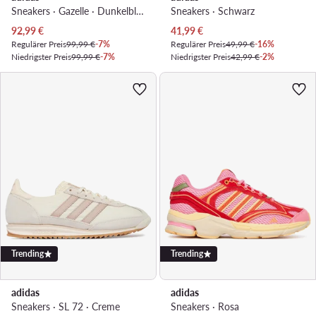
Sneakers · Gazelle · Dunkelblau
Sneakers · Schwarz
Aktueller Preis
Aktueller Preis
92,99
€
41,99
€
Regulärer Preis
99,99 €
-7%
Regulärer Preis
49,99 €
-16%
Niedrigster Preis
99,99 €
-7%
Niedrigster Preis
42,99 €
-2%
Trending
Trending
adidas
adidas
Sneakers · SL 72 · Creme
Sneakers · Rosa