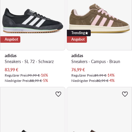
Trending
Angebot
Angebot
adidas
adidas
Sneakers · SL 72 · Schwarz
Sneakers · Campus · Braun
Aktueller Preis
Aktueller Preis
83,99
€
76,99
€
Regulärer Preis
99,99 €
-16%
Regulärer Preis
89,99 €
-14%
Niedrigster Preis
88,99 €
-5%
Niedrigster Preis
80,99 €
-4%