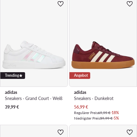
Trending
Angebot
adidas
adidas
Sneakers · Grand Court · Weiß
Sneakers · Dunkelrot
Aktueller Preis
39,99
€
56,99
€
Regulärer Preis
69,99 €
-18%
Niedrigster Preis
59,99 €
-5%