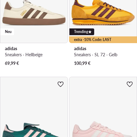
Neu
Trending
extra -10% Code: LAST
adidas
adidas
Sneakers · Hellbeige
Sneakers · SL 72 · Gelb
69,99
€
100,99
€