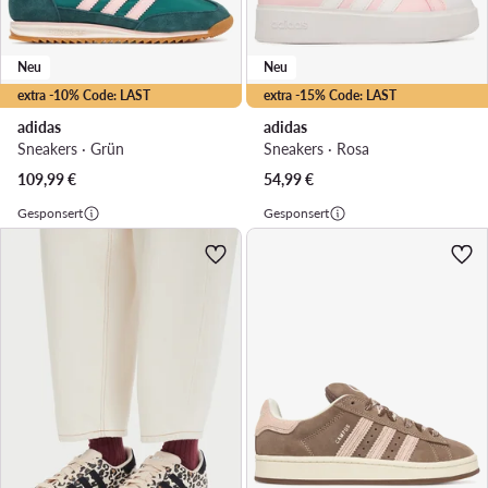
Neu
Neu
extra -10% Code: LAST
extra -15% Code: LAST
adidas
adidas
Sneakers · Grün
Sneakers · Rosa
109,99
€
54,99
€
Gesponsert
Gesponsert