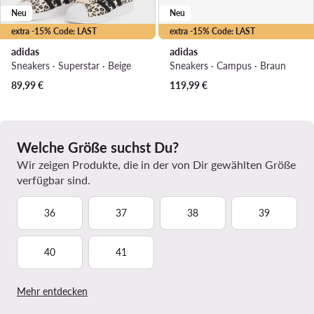
Neu
Neu
extra -15% Code: LAST
extra -15% Code: LAST
adidas
adidas
Sneakers · Superstar · Beige
Sneakers · Campus · Braun
89,99
€
119,99
€
Welche Größe suchst Du?
Wir zeigen Produkte, die in der von Dir gewählten Größe
verfügbar sind.
36
37
38
39
40
41
Mehr entdecken