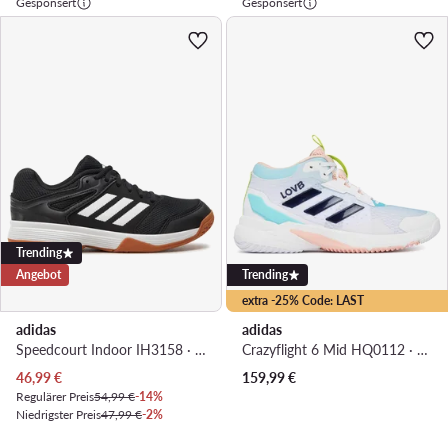
Gesponsert
Gesponsert
Trending
Angebot
Trending
extra -25% Code: LAST
adidas
adidas
Speedcourt Indoor IH3158 · Hallenschuhe
Crazyflight 6 Mid HQ0112 · Hallenschuhe
Aktueller Preis
46,99
€
159,99
€
Regulärer Preis
54,99 €
-14%
Niedrigster Preis
47,99 €
-2%