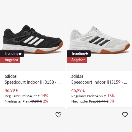
Trending
Trending
Angebot
Angebot
adidas
adidas
Speedcourt Indoor IH3158 · Hallenschuhe
Speedcourt Indoor IH3159 · Hallenschuhe
Aktueller Preis
Aktueller Preis
46,99
€
45,99
€
Regulärer Preis
54,99 €
-14%
Regulärer Preis
54,99 €
-16%
Niedrigster Preis
47,99 €
-2%
Niedrigster Preis
50,99 €
-9%