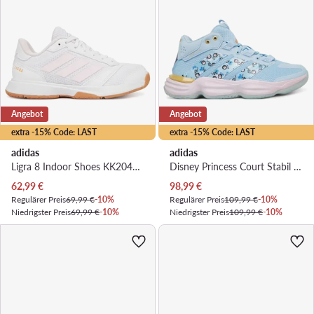
Angebot
Angebot
extra -15% Code: LAST
extra -15% Code: LAST
adidas
adidas
Ligra 8 Indoor Shoes KK2040 · Hallenschuhe
Disney Princess Court Stabil Indoor Shoes KJ0656 · Hallenschuhe
Aktueller Preis
Aktueller Preis
62,99
€
98,99
€
Regulärer Preis
69,99 €
-10%
Regulärer Preis
109,99 €
-10%
Niedrigster Preis
69,99 €
-10%
Niedrigster Preis
109,99 €
-10%