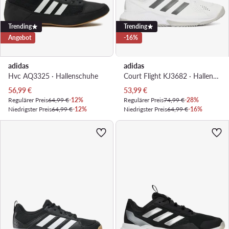
Trending
Trending
Angebot
-16%
adidas
adidas
Hvc AQ3325 · Hallenschuhe
Court Flight KJ3682 · Hallenschuhe
Aktueller Preis
Aktueller Preis
56,99
€
53,99
€
Regulärer Preis
64,99 €
-12%
Regulärer Preis
74,99 €
-28%
Niedrigster Preis
64,99 €
-12%
Niedrigster Preis
64,99 €
-16%