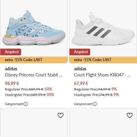
Angebot
Angebot
extra -15% Code: LAST
extra -15% Code: LAST
adidas
adidas
Disney Princess Court Stabil Indoor Shoes KJ0656 · Hallenschuhe
Court Flight Shoes KI8047 · Hallenschuhe
Aktueller Preis
Aktueller Preis
98,99
€
67,99
€
Regulärer Preis
109,99 €
-10%
Regulärer Preis
74,99 €
-9%
Niedrigster Preis
109,99 €
-10%
Niedrigster Preis
74,99 €
-9%
Gesponsert
Gesponsert