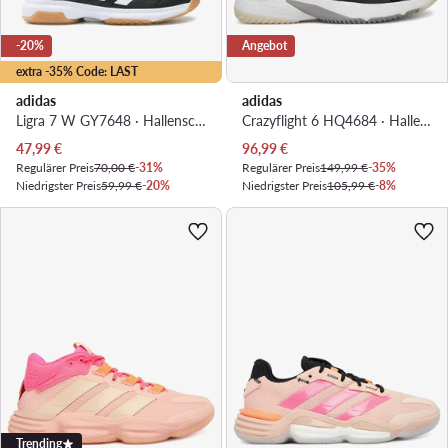
-20%
Angebot
extra -35% Code: LAST
adidas
adidas
Ligra 7 W GY7648 · Hallenschuhe
Crazyflight 6 HQ4684 · Hallenschuhe
Aktueller Preis
Aktueller Preis
47,99
€
96,99
€
Regulärer Preis
70,00 €
-31%
Regulärer Preis
149,99 €
-35%
Niedrigster Preis
59,99 €
-20%
Niedrigster Preis
105,99 €
-8%
Trending