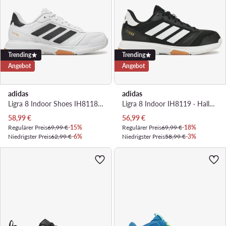
Trending
Trending
Angebot
Angebot
adidas
adidas
Ligra 8 Indoor Shoes IH8118 · Hallenschuhe
Ligra 8 Indoor IH8119 · Hallenschuhe
Aktueller Preis
Aktueller Preis
58,99
€
56,99
€
Regulärer Preis
69,99 €
-15%
Regulärer Preis
69,99 €
-18%
Niedrigster Preis
62,99 €
-6%
Niedrigster Preis
58,99 €
-3%