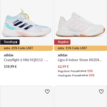
Trending
Angebot
extra -25% Code: LAST
extra -15% Code: LAST
adidas
adidas
Crazyflight 6 Mid HQ0112 · Hallenschuhe
Ligra 8 Indoor Shoes KK2040 · Hallenschuhe
Aktueller Preis
159,99
€
62,99
€
Regulärer Preis
69,99 €
-10%
Niedrigster Preis
69,99 €
-10%