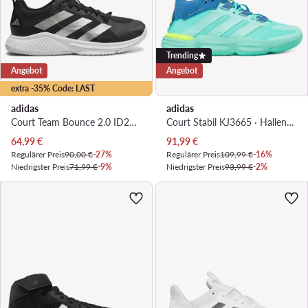
Trending
Angebot
Angebot
extra -35% Code: LAST
adidas
adidas
Court Team Bounce 2.0 ID2500 · Hallenschuhe
Court Stabil KJ3665 · Hallenschuhe
Aktueller Preis
Aktueller Preis
64,99
€
91,99
€
Regulärer Preis
90,00 €
-27%
Regulärer Preis
109,99 €
-16%
Niedrigster Preis
71,99 €
-9%
Niedrigster Preis
93,99 €
-2%