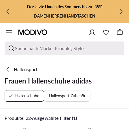
ZUM HAUPTINHALT SPRINGEN
ZUR SUCHE
Der letzte Hauch des Sommers bis zu -35%
DAMEN
HERREN
HANDTASCHEN
Suche nach Marke, Produkt, Style
Hallensport
Frauen Hallenschuhe adidas
Hallenschuhe
Hallensport Zubehör
Produkte: 22
·
Ausgewählte Filter (1)