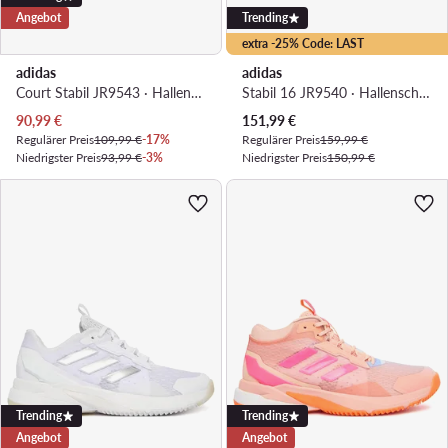
Angebot
Trending
extra -25% Code: LAST
adidas
adidas
Court Stabil JR9543 · Hallenschuhe
Stabil 16 JR9540 · Hallenschuhe
Aktueller Preis
Aktueller Preis
90,99
€
151,99
€
Regulärer Preis
109,99 €
-17%
Regulärer Preis
159,99 €
Niedrigster Preis
93,99 €
-3%
Niedrigster Preis
150,99 €
Trending
Trending
Angebot
Angebot