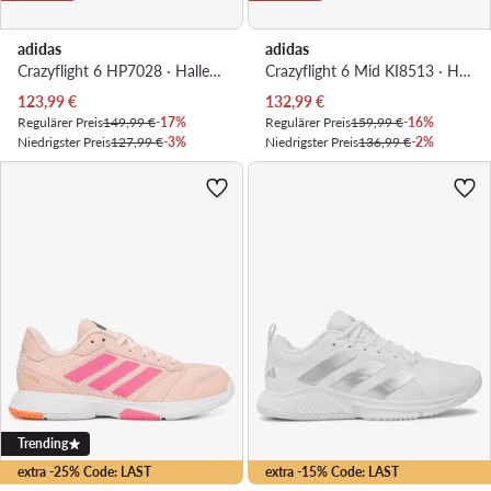
adidas
adidas
Crazyflight 6 HP7028 · Hallenschuhe
Crazyflight 6 Mid KI8513 · Hallenschuhe
Aktueller Preis
Aktueller Preis
123,99
€
132,99
€
Regulärer Preis
149,99 €
-17%
Regulärer Preis
159,99 €
-16%
Niedrigster Preis
127,99 €
-3%
Niedrigster Preis
136,99 €
-2%
Trending
extra -25% Code: LAST
extra -15% Code: LAST