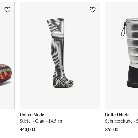
United Nude
United Nude
Stiefel · Grau · 14.5 cm
Schneeschuhe · S
440,00
€
365,00
€