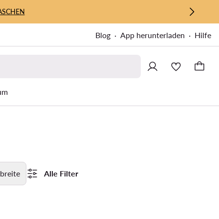
ASCHEN
Blog
App herunterladen
Hilfe
um
breite
Alle Filter