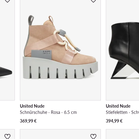
United Nude
United Nude
Schnürschuhe · Rosa · 6.5 cm
Stiefeletten · Sc
369,99
€
394,99
€