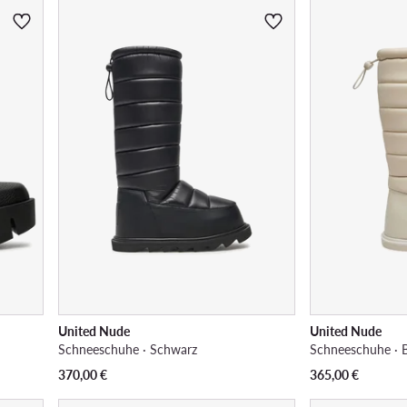
United Nude
United Nude
Schneeschuhe · Schwarz
Schneeschuhe · 
370,00
€
365,00
€