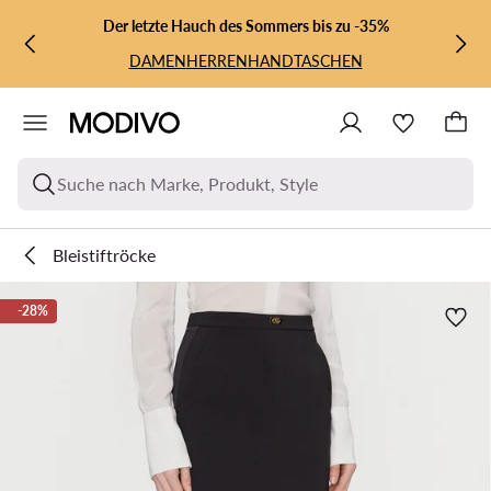
ZUM HAUPTINHALT SPRINGEN
ZUR SUCHE
Der letzte Hauch des Sommers bis zu -35%
DAMEN
HERREN
HANDTASCHEN
Suche nach Marke, Produkt, Style
Bleistiftröcke
-28%