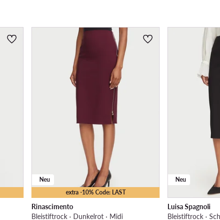
Neu
Neu
extra -10% Code: LAST
Rinascimento
Luisa Spagnoli
Bleistiftrock · Dunkelrot · Midi
Bleistiftrock · Sc