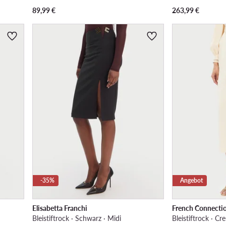
89,99
€
263,99
€
-35%
Angebot
Elisabetta Franchi
French Connecti
Bleistiftrock · Schwarz · Midi
Bleistiftrock · Cr