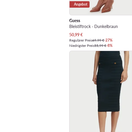
Angebot
Guess
Bleistiftrock · Dunkelbraun
Aktueller Preis
50,99
€
Regulärer Preis
69,99 €
-27%
Niedrigster Preis
55,99 €
-8%