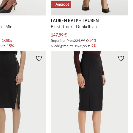
Angebot
LAUREN RALPH LAUREN
ru · Mini
Bleistiftrock · Dunkelblau
Aktueller Preis
147,99
€
9 €
-38%
Regulärer Preis
224,99 €
-34%
99 €
-15%
Niedrigster Preis
163,99 €
-9%