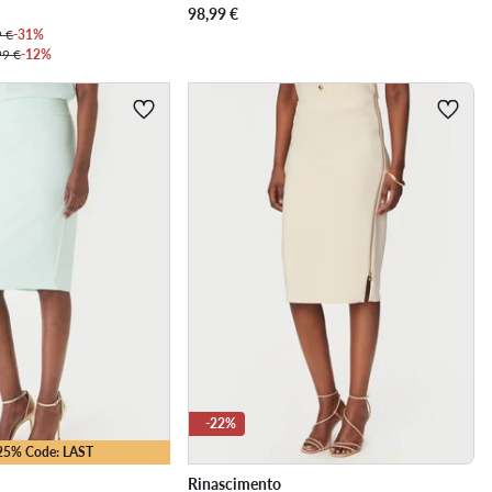
98,99
€
9 €
-31%
99 €
-12%
-22%
-25% Code: LAST
Rinascimento