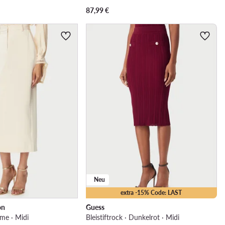
87,99
€
Neu
extra -15% Code: LAST
on
Guess
eme · Midi
Bleistiftrock · Dunkelrot · Midi