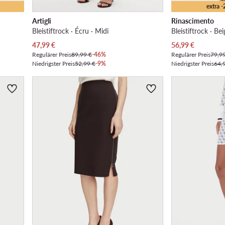
extra 
Artigli
Rinascimento
Bleistiftrock · Écru · Midi
Bleistiftrock · Be
Aktueller Preis
Aktueller Preis
47,99
€
56,99
€
Regulärer Preis
89,99 €
-46%
Regulärer Preis
79,9
Niedrigster Preis
52,99 €
-9%
Niedrigster Preis
64,