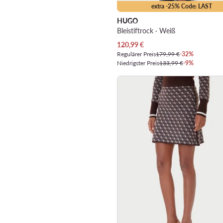
extra -25% Code: LAST
HUGO
Bleistiftrock · Weiß
Aktueller Preis
120,99
€
Regulärer Preis
179,99 €
-32%
Niedrigster Preis
133,99 €
-9%