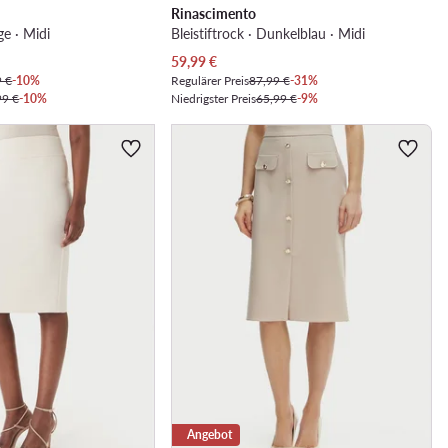
Rinascimento
ge · Midi
Bleistiftrock · Dunkelblau · Midi
Aktueller Preis
59,99
€
9 €
-10%
Regulärer Preis
87,99 €
-31%
99 €
-10%
Niedrigster Preis
65,99 €
-9%
Angebot