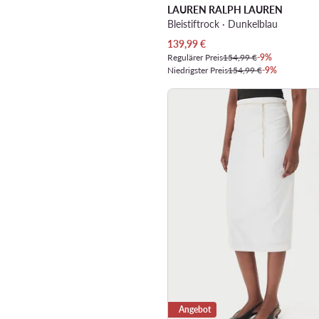
LAUREN RALPH LAUREN
Bleistiftrock · Dunkelblau
Aktueller Preis
139,99
€
Regulärer Preis
154,99 €
-9%
Niedrigster Preis
154,99 €
-9%
Angebot