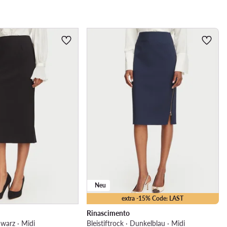
Neu
extra -15% Code: LAST
Rinascimento
hwarz · Midi
Bleistiftrock · Dunkelblau · Midi