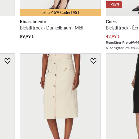
-15%
extra -15% Code: LAST
Rinascimento
Guess
Bleistiftrock · Dunkelbraun · Midi
Bleistiftrock · Éc
Aktueller Preis
89,99
€
42,99
€
Regulärer Preis
69,9
Niedrigster Preis
50,