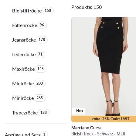
Produkte: 150
Bleistiftröcke
Anzahl der Produkte:
150
Faltenröcke
Anzahl der Produkte:
96
Jeansröcke
Anzahl der Produkte:
178
Lederröcke
Anzahl der Produkte:
71
Maxiröcke
Anzahl der Produkte:
145
Midiröcke
Anzahl der Produkte:
200
Miniröcke
Anzahl der Produkte:
265
Neu
Trapezröcke
Anzahl der Produkte:
128
extra -25% Code: LAST
Marciano Guess
Bleistiftrock · Schwarz · Midi
Anzüge und Sets
Anzahl der Produkte:
1