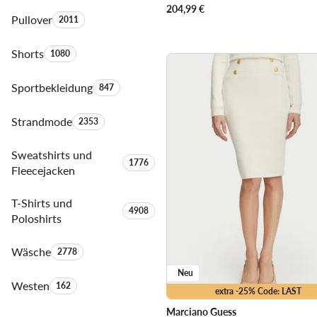
204,99
€
Pullover
Anzahl der Produkte:
2011
Shorts
Anzahl der Produkte:
1080
Sportbekleidung
Anzahl der Produkte:
847
Strandmode
Anzahl der Produkte:
2353
Sweatshirts und
Anzahl der Produkte:
1776
Fleecejacken
T-Shirts und
Anzahl der Produkte:
4908
Poloshirts
Wäsche
Anzahl der Produkte:
2778
Neu
Westen
Anzahl der Produkte:
162
extra -25% Code: LAST
Marciano Guess