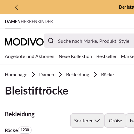
Der let
ZUM HAUPTINHALT SPRINGEN
DAMEN
HERREN
KINDER
ZUR SUCHE
Angebote und Aktionen
Neue Kollektion
Bestseller
Mark
Homepage
Damen
Bekleidung
Röcke
Bleistiftröcke
Bekleidung
Sortieren
Größe
F
Röcke
Anzahl der Produkte:
1230