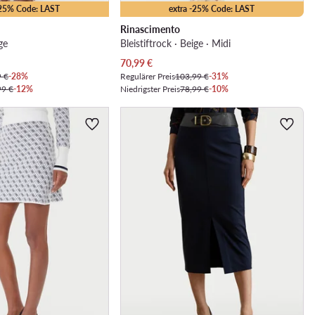
-25% Code: LAST
extra -25% Code: LAST
Rinascimento
ige
Bleistiftrock · Beige · Midi
Aktueller Preis
70,99
€
9 €
-28%
Regulärer Preis
103,99 €
-31%
99 €
-12%
Niedrigster Preis
78,99 €
-10%