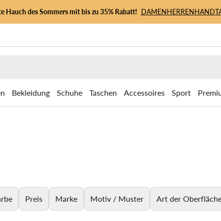
zte Hauch des Sommers mit bis zu 35% Rabatt!
DAMEN
HERREN
HANDT
en
Bekleidung
Schuhe
Taschen
Accessoires
Sport
Premi
arbe
Preis
Marke
Motiv / Muster
Art der Oberfläch