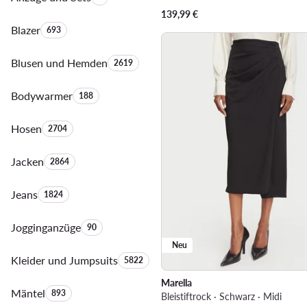
139,99
€
Blazer
Anzahl der Produkte:
693
Blusen und Hemden
Anzahl der Produkte:
2619
Bodywarmer
Anzahl der Produkte:
188
Hosen
Anzahl der Produkte:
2704
Jacken
Anzahl der Produkte:
2864
Jeans
Anzahl der Produkte:
1824
Jogginganzüge
Anzahl der Produkte:
90
Neu
Kleider und Jumpsuits
Anzahl der Produkte:
5822
Marella
Mäntel
Anzahl der Produkte:
893
Bleistiftrock · Schwarz · Midi