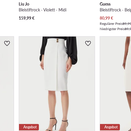
Liu Jo
Guess
Bleistiftrock · Violett · Midi
Bleistiftrock · Bei
Aktueller Preis
159,99
€
80,99
€
Regulärer Preis
89,9
Niedrigster Preis
89,
Angebot
Angebot