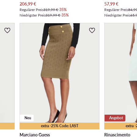
Aktueller Preis
Aktueller Preis
206,99
€
57,99
€
Regulärer Preis
319,99 €
-35%
Regulärer Preis
84,9
Niedrigster Preis
319,99 €
-35%
Niedrigster Preis
65,
Neu
Angebot
extra -25% Code: LAST
extra 
Marciano Guess
Rinascimento