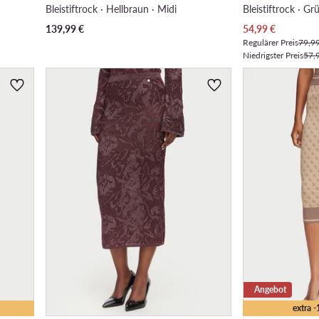
Bleistiftrock · Hellbraun · Midi
Bleistiftrock · Gr
Aktueller Preis
139,99
€
54,99
€
Regulärer Preis
79,9
Niedrigster Preis
57,
Angebot
extra 