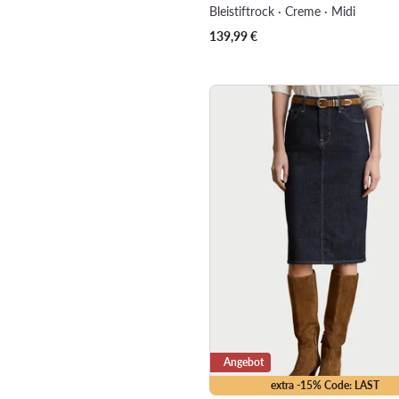
Bleistiftrock · Creme · Midi
139,99
€
Angebot
extra -15% Code: LAST