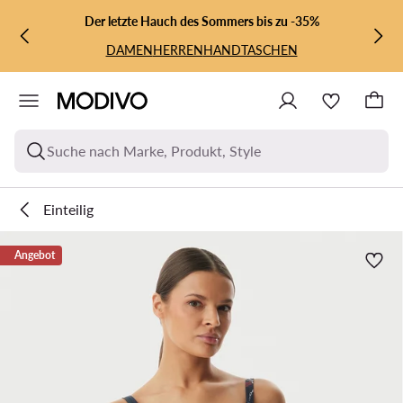
ZUM HAUPTINHALT SPRINGEN
ZUR SUCHE
Der letzte Hauch des Sommers bis zu -35%
DAMEN
HERREN
HANDTASCHEN
Suche nach Marke, Produkt, Style
Einteilig
Angebot