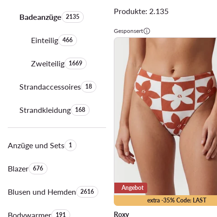
Produkte: 2.135
Badeanzüge
Anzahl der Produkte:
2135
Gesponsert
Einteilig
Anzahl der Produkte:
466
Zweiteilig
Anzahl der Produkte:
1669
Strandaccessoires
Anzahl der Produkte:
18
Strandkleidung
Anzahl der Produkte:
168
Anzüge und Sets
Anzahl der Produkte:
1
Blazer
Anzahl der Produkte:
676
Angebot
Blusen und Hemden
Anzahl der Produkte:
2616
extra -35% Code: LAST
Bodywarmer
Anzahl der Produkte:
Roxy
191