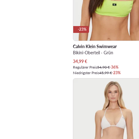
-23%
Calvin Klein Swimwear
Bikini-Oberteil · Grün
Aktueller Preis
34,99
€
Regulärer Preis
54,90 €
-36%
Niedrigster Preis
45,99 €
-23%