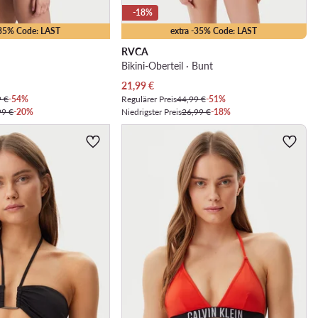
-18%
-35% Code: LAST
extra -35% Code: LAST
RVCA
Bikini-Oberteil · Bunt
Aktueller Preis
21,99
€
9 €
-54%
Regulärer Preis
44,99 €
-51%
99 €
-20%
Niedrigster Preis
26,99 €
-18%