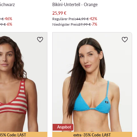
· Schwarz
Bikini-Unterteil · Orange
Aktueller Preis
25,99
€
9 €
-46%
Regulärer Preis
44,99 €
-42%
99 €
-6%
Niedrigster Preis
27,99 €
-7%
Angebot
-35% Code: LAST
extra -35% Code: LAST