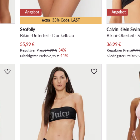
Angebot
Angebot
extra -35% Code: LAST
Seafolly
Calvin Klein Sw
Bikini-Unterteil · Dunkelblau
Bikini-Oberteil ·
Aktueller Preis
Aktueller Preis
55,99
€
36,99
€
Regulärer Preis
84,99 €
-34%
Regulärer Preis
69,9
Niedrigster Preis
62,99 €
-11%
Niedrigster Preis
39,