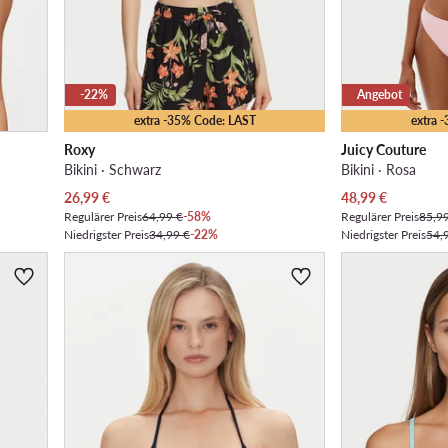
-22%
Angebot
extra -35% Code: LAST
extra 
Roxy
Juicy Couture
Bikini · Schwarz
Bikini · Rosa
Aktueller Preis
Aktueller Preis
26,99
€
48,99
€
Regulärer Preis
64,99 €
-58%
Regulärer Preis
85,9
Niedrigster Preis
34,99 €
-22%
Niedrigster Preis
54,