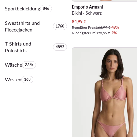
Emporio Armani
Sportbekleidung
Anzahl der Produkte:
846
Bikini · Schwarz
Aktueller Preis
84,99
€
Sweatshirts und
Anzahl der Produkte:
1760
Regulärer Preis
166,99 €
-49%
Fleecejacken
Niedrigster Preis
93,99 €
-9%
T-Shirts und
Anzahl der Produkte:
4892
Poloshirts
Wäsche
Anzahl der Produkte:
2775
Westen
Anzahl der Produkte:
163