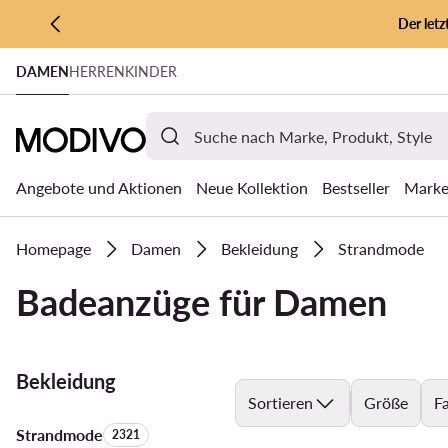
Der let
ZUM HAUPTINHALT SPRINGEN
DAMEN
HERREN
KINDER
ZUR SUCHE
Angebote und Aktionen
Neue Kollektion
Bestseller
Mark
Homepage
Damen
Bekleidung
Strandmode
Badeanzüge für Damen
Bekleidung
Sortieren
Größe
F
Strandmode
Anzahl der Produkte:
2321