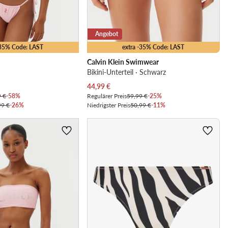
Angebot
-35% Code: LAST
extra -35% Code: LAST
Calvin Klein Swimwear
Bikini-Unterteil · Schwarz
Aktueller Preis
44,99
€
9 €
-58%
Regulärer Preis
59,99 €
-25%
99 €
-26%
Niedrigster Preis
50,99 €
-11%