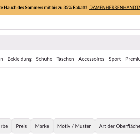
zte Hauch des Sommers mit bis zu 35% Rabatt!
DAMEN
HERREN
HANDT
en
Bekleidung
Schuhe
Taschen
Accessoires
Sport
Premi
arbe
Preis
Marke
Motiv / Muster
Art der Oberfläch