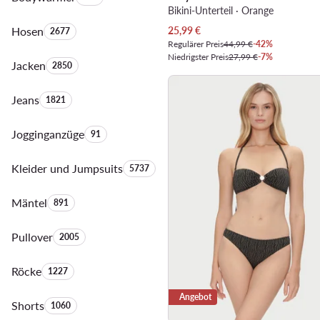
Bikini-Unterteil · Orange
Aktueller Preis
Hosen
Anzahl der Produkte:
25,99
€
2677
Regulärer Preis
44,99 €
-42%
Niedrigster Preis
27,99 €
-7%
Jacken
Anzahl der Produkte:
2850
Jeans
Anzahl der Produkte:
1821
Jogginganzüge
Anzahl der Produkte:
91
Kleider und Jumpsuits
Anzahl der Produkte:
5737
Mäntel
Anzahl der Produkte:
891
Pullover
Anzahl der Produkte:
2005
Röcke
Anzahl der Produkte:
1227
Angebot
Shorts
Anzahl der Produkte:
1060