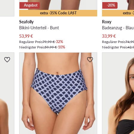
Angebot
-20%
extra -35% Code: LAST
extra 
Seafolly
Roxy
Bikini-Unterteil · Bunt
Badeanzug · Blau
Aktueller Preis
Aktueller Preis
53,99
€
33,99
€
Regulärer Preis
79,99 €
-32%
Regulärer Preis
74,9
Niedrigster Preis
59,99 €
-10%
Niedrigster Preis
42,