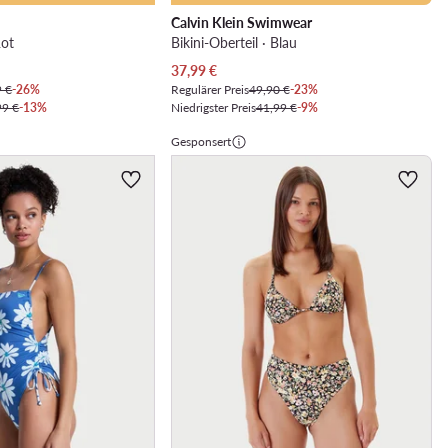
Calvin Klein Swimwear
Rot
Bikini-Oberteil · Blau
Aktueller Preis
37,99
€
9 €
-26%
Regulärer Preis
49,90 €
-23%
99 €
-13%
Niedrigster Preis
41,99 €
-9%
Gesponsert