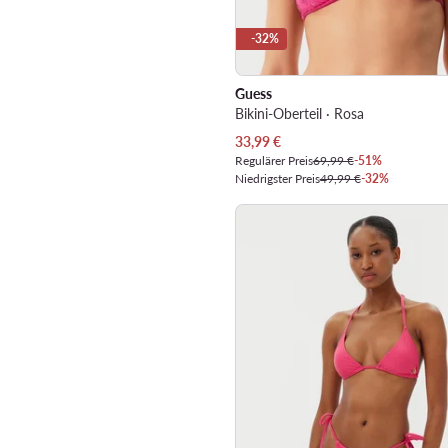
-32%
Guess
Bikini-Oberteil · Rosa
Aktueller Preis
33,99
€
Regulärer Preis
69,99 €
-51%
Niedrigster Preis
49,99 €
-32%