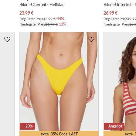
Bikini-Oberteil · Hellblau
Bikini-Unterteil 
Aktueller Preis
Aktueller Preis
23,99
€
26,99
€
Regulärer Preis
42,99 €
-44%
Regulärer Preis
49,9
Niedrigster Preis
26,99 €
-11%
Niedrigster Preis
28,
-20%
Angebot
extra -35% Code: LAST
extra 