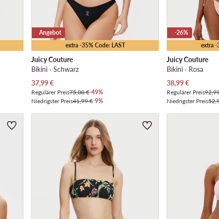
Angebot
-26%
extra -35% Code: LAST
extra 
Juicy Couture
Juicy Couture
Bikini · Schwarz
Bikini · Rosa
Aktueller Preis
Aktueller Preis
37,99
€
38,99
€
Regulärer Preis
75,00 €
-49%
Regulärer Preis
92,9
Niedrigster Preis
41,99 €
-9%
Niedrigster Preis
52,