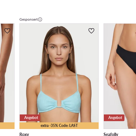
Gesponsert
Angebot
Angebot
extra -35% Code: LAST
Roxy
Seafolly