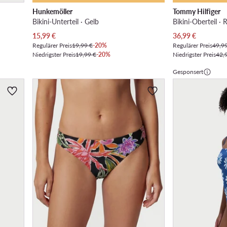
Hunkemöller
Tommy Hilfiger
Bikini-Unterteil · Gelb
Bikini-Oberteil · 
Aktueller Preis
Aktueller Preis
15,99
€
36,99
€
Regulärer Preis
19,99 €
-20%
Regulärer Preis
49,9
Niedrigster Preis
19,99 €
-20%
Niedrigster Preis
42,
Gesponsert