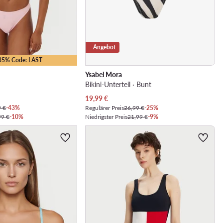
Angebot
-35% Code: LAST
Ysabel Mora
Bikini-Unterteil · Bunt
Aktueller Preis
19,99
€
9 €
-43%
Regulärer Preis
26,99 €
-25%
99 €
-10%
Niedrigster Preis
21,99 €
-9%