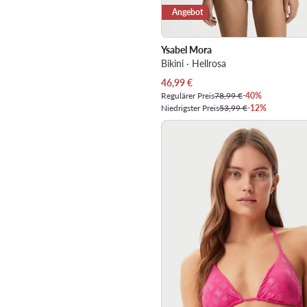
Angebot
Ysabel Mora
Bikini · Hellrosa
Aktueller Preis
46,99
€
Regulärer Preis
78,99 €
-40%
Niedrigster Preis
53,99 €
-12%