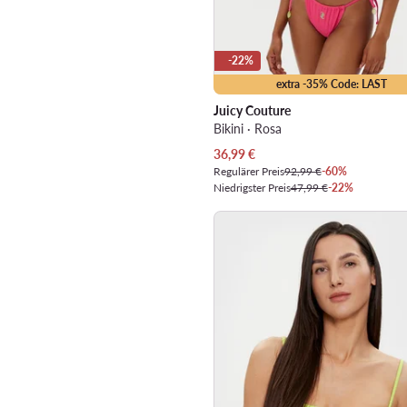
-22%
extra -35% Code: LAST
Juicy Couture
Bikini · Rosa
Aktueller Preis
36,99
€
Regulärer Preis
92,99 €
-60%
Niedrigster Preis
47,99 €
-22%