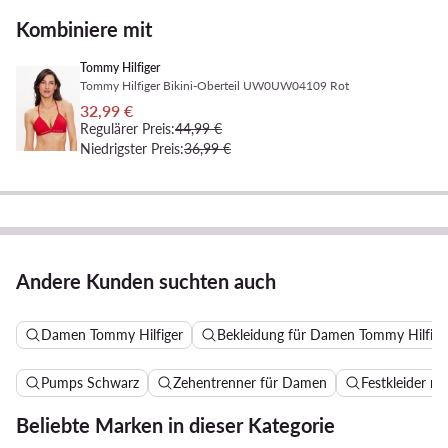
Kombiniere mit
Tommy Hilfiger
Tommy Hilfiger Bikini-Oberteil UW0UW04109 Rot
32,99 €
Regulärer Preis:
44,99 €
Niedrigster Preis:
36,99 €
Andere Kunden suchten auch
Damen Tommy Hilfiger
Bekleidung für Damen Tommy Hilfige
Pumps Schwarz
Zehentrenner für Damen
Festkleider m
Beliebte Marken in dieser Kategorie