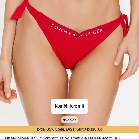
Kombiniere mit
extra -35% Code: LAST
· Gültig bis
10
.
08
Unser Model ist 179 cm groß und trägt die Herstellergröße S