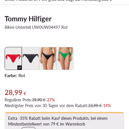
Tommy Hilfiger
Bikini-Unterteil UW0UW04497 Rot
Farbe:
Rot
28,99
Aktueller Preis 28,99 €
€
Regulärer Preis:
39,90 €
-27%
Niedrigster Preis von 30 Tagen vor dem Rabatt:
33,99 €
-14%
Extra -35% Rabatt beim Kauf dieses Produkts, bei einem
Mindestbestellwert von 79 € im Warenkorb