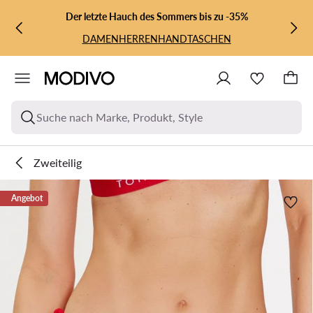
ZUM HAUPTINHALT SPRINGEN
ZUR SUCHE
Der letzte Hauch des Sommers bis zu -35%
DAMEN
HERREN
HANDTASCHEN
Suche nach Marke, Produkt, Style
Zweiteilig
Angebot