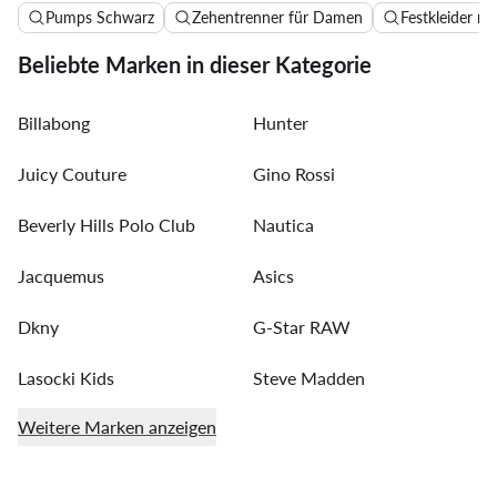
Pumps Schwarz
Zehentrenner für Damen
Festkleider m
Beliebte Marken in dieser Kategorie
Billabong
Hunter
Juicy Couture
Gino Rossi
Beverly Hills Polo Club
Nautica
Jacquemus
Asics
Dkny
G-Star RAW
Lasocki Kids
Steve Madden
Weitere Marken anzeigen