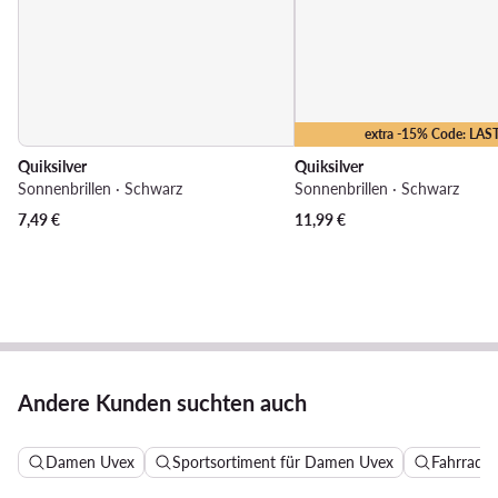
extra -15% Code: LAS
Quiksilver
Quiksilver
Sonnenbrillen · Schwarz
Sonnenbrillen · Schwarz
7,49
€
11,99
€
Andere Kunden suchten auch
Damen Uvex
Sportsortiment für Damen Uvex
Fahrradb