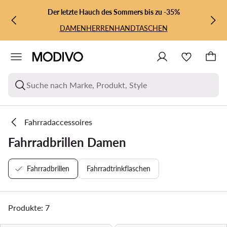
ZUM HAUPTINHALT SPRINGEN
ZUR SUCHE
Der letzte Hauch des Sommers bis zu -35%
DAMEN
HERREN
HANDTASCHEN
Suche nach Marke, Produkt, Style
Fahrradaccessoires
Fahrradbrillen Damen
Fahrradbrillen
Fahrradtrinkflaschen
Produkte: 7