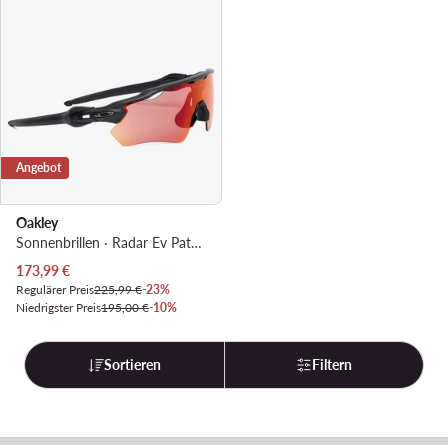
Angebot
Oakley
Sonnenbrillen · Radar Ev Path 0OO9208 · Schwarz
Aktueller Preis
173,99
€
Regulärer Preis
225,99 €
-23%
Niedrigster Preis
195,00 €
-10%
Sortieren
Filtern