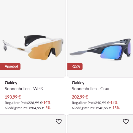
Angebot
-15%
Oakley
Oakley
Sonnenbrillen · Weiß
Sonnenbrillen · Grau
Aktueller Preis
Aktueller Preis
193,99
€
202,99
€
Regulärer Preis
226,99 €
-14%
Regulärer Preis
240,99 €
-15%
Niedrigster Preis
204,99 €
-5%
Niedrigster Preis
240,99 €
-15%