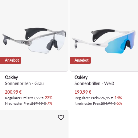
Angebot
Angebot
Oakley
Oakley
Sonnenbrillen · Grau
Sonnenbrillen · Weiß
Aktueller Preis
Aktueller Preis
200,99
€
193,99
€
Regulärer Preis
257,99 €
-22%
Regulärer Preis
226,99 €
-14%
Niedrigster Preis
217,99 €
-7%
Niedrigster Preis
204,99 €
-5%