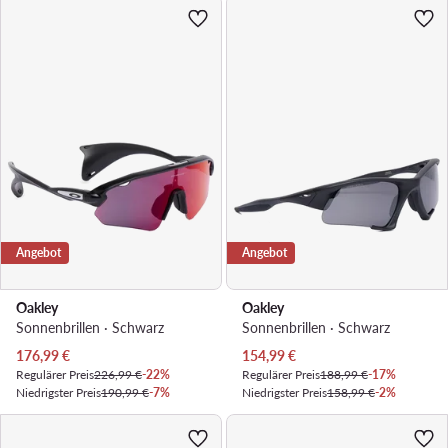
Angebot
Angebot
Oakley
Oakley
Sonnenbrillen · Schwarz
Sonnenbrillen · Schwarz
Aktueller Preis
Aktueller Preis
176,99
€
154,99
€
Regulärer Preis
226,99 €
-22%
Regulärer Preis
188,99 €
-17%
Niedrigster Preis
190,99 €
-7%
Niedrigster Preis
158,99 €
-2%