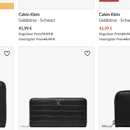
Calvin Klein
Calvin Klein
Geldbörse · Schwarz
Geldbörse · Schw
Aktueller Preis
Aktueller Preis
45,99
€
42,99
€
Regulärer Preis
79,99 €
Regulärer Preis
69,9
Niedrigster Preis
45,99 €
Niedrigster Preis
45,