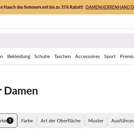
zte Hauch des Sommers mit bis zu 35% Rabatt!
DAMEN
HERREN
HANDT
en
Bekleidung
Schuhe
Taschen
Accessoires
Sport
Premi
ür Damen
rke
Farbe
Art der Oberfläche
Muster
Ausführun
1