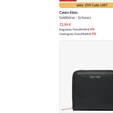
extra -25% Code: LAST
Calvin Klein
Geldbörse · Schwarz
Aktueller Preis
72,99
€
Regulärer Preis
79,99 €
-8%
Niedrigster Preis
79,99 €
-8%