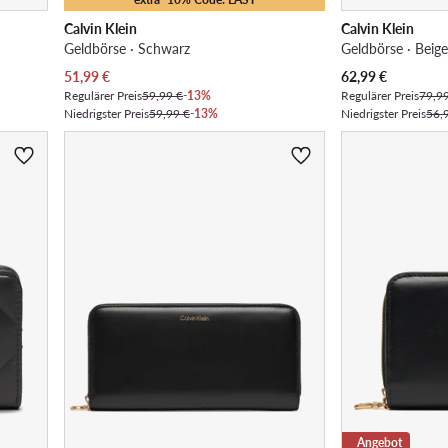
Calvin Klein
Calvin Klein
Geldbörse · Schwarz
Geldbörse · Beig
Aktueller Preis
Aktueller Preis
51,99
€
62,99
€
Regulärer Preis
59,99 €
-13%
Regulärer Preis
79,9
Niedrigster Preis
59,99 €
-13%
Niedrigster Preis
56,
Angebot