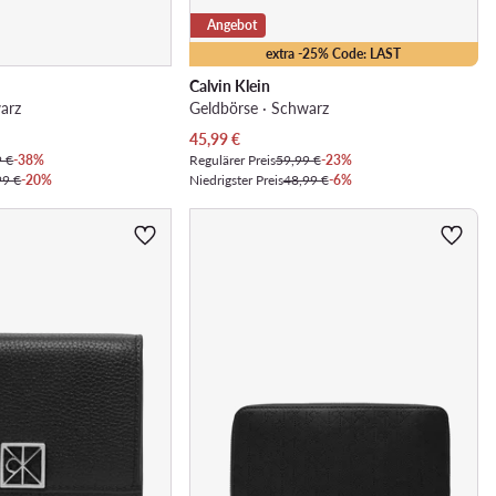
Angebot
extra -25% Code: LAST
Calvin Klein
arz
Geldbörse · Schwarz
Aktueller Preis
45,99
€
9 €
-38%
Regulärer Preis
59,99 €
-23%
99 €
-20%
Niedrigster Preis
48,99 €
-6%