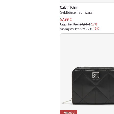
Calvin Klein
Geldbörse · Schwarz
Aktueller Preis
57,99
€
Regulärer Preis
69,99 €
-17%
Niedrigster Preis
69,99 €
-17%
Angebot