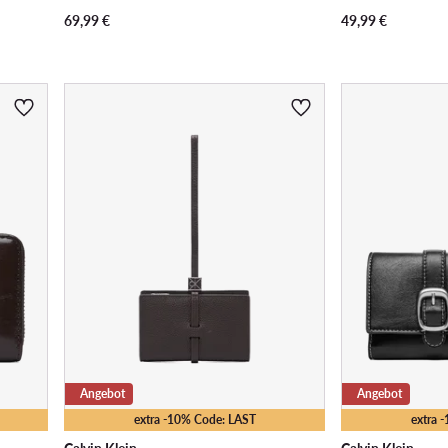
69,99
€
49,99
€
Angebot
Angebot
extra -10% Code: LAST
extra 