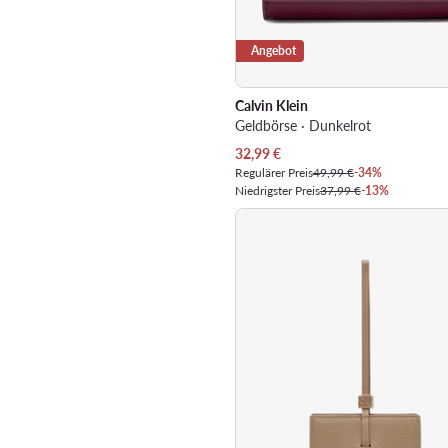
Angebot
Calvin Klein
Geldbörse · Dunkelrot
Aktueller Preis
32,99
€
Regulärer Preis
49,99 €
-34%
Niedrigster Preis
37,99 €
-13%