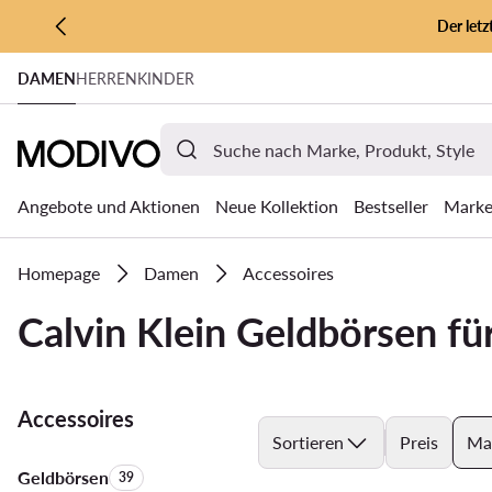
Der let
ZUM HAUPTINHALT SPRINGEN
DAMEN
HERREN
KINDER
ZUR SUCHE
Angebote und Aktionen
Neue Kollektion
Bestseller
Mark
Homepage
Damen
Accessoires
Calvin Klein Geldbörsen f
Accessoires
Sortieren
Preis
Ma
Geldbörsen
Anzahl der Produkte:
39