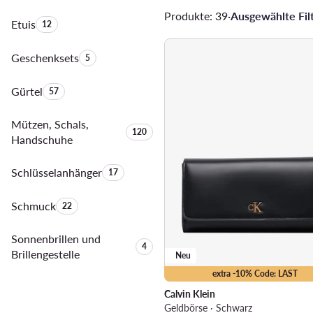
Produkte: 39
·
Ausgewählte Filt
Etuis
Anzahl der Produkte:
12
Geschenksets
Anzahl der Produkte:
5
Gürtel
Anzahl der Produkte:
57
Mützen, Schals,
Anzahl der Produkte:
120
Handschuhe
Schlüsselanhänger
Anzahl der Produkte:
17
Schmuck
Anzahl der Produkte:
22
Sonnenbrillen und
Anzahl der Produkte:
4
Brillengestelle
Neu
extra -10% Code: LAST
Calvin Klein
Geldbörse · Schwarz