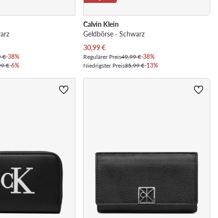
Calvin Klein
arz
Geldbörse · Schwarz
Aktueller Preis
30,99
€
9 €
-38%
Regulärer Preis
49,99 €
-38%
99 €
-6%
Niedrigster Preis
35,99 €
-13%