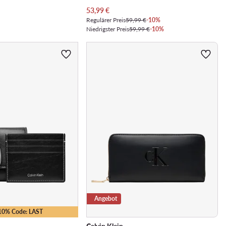
Aktueller Preis
53,99
€
Regulärer Preis
59,99 €
-10%
Niedrigster Preis
59,99 €
-10%
Angebot
-10% Code: LAST