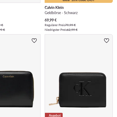
Calvin Klein
e
Geldbörse · Schwarz
Aktueller Preis
69,99
€
9 €
Regulärer Preis
79,99 €
99 €
Niedrigster Preis
62,99 €
Angebot