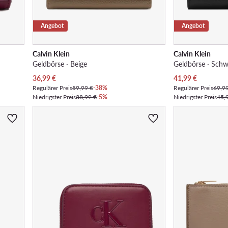
Angebot
Angebot
Calvin Klein
Calvin Klein
Geldbörse · Beige
Geldbörse · Schw
Aktueller Preis
Aktueller Preis
36,99
€
41,99
€
Regulärer Preis
59,99 €
-38%
Regulärer Preis
69,9
Niedrigster Preis
38,99 €
-5%
Niedrigster Preis
45,