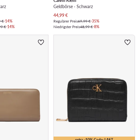
Calvin Klein
arz
Geldbörse · Schwarz
Aktueller Preis
44,99
€
9 €
-14%
Regulärer Preis
69,99 €
-35%
99 €
-14%
Niedrigster Preis
48,99 €
-8%
extra -10% Code: LAST