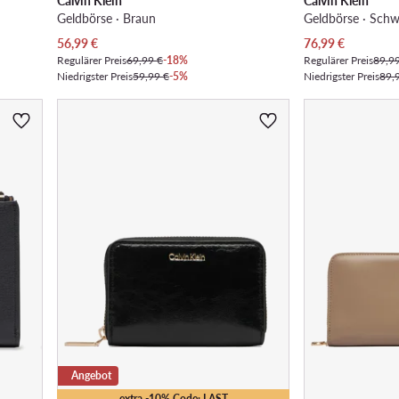
Calvin Klein
Calvin Klein
Geldbörse · Braun
Geldbörse · Schw
Aktueller Preis
Aktueller Preis
56,99
€
76,99
€
Regulärer Preis
69,99 €
-18%
Regulärer Preis
89,9
Niedrigster Preis
59,99 €
-5%
Niedrigster Preis
89,
Angebot
extra -10% Code: LAST