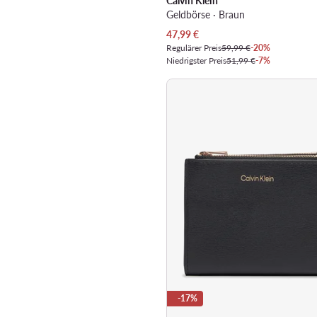
Calvin Klein
Geldbörse · Braun
Aktueller Preis
47,99
€
Regulärer Preis
59,99 €
-20%
Niedrigster Preis
51,99 €
-7%
-17%