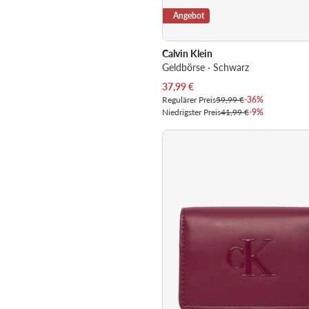
Angebot
Calvin Klein
Geldbörse · Schwarz
Aktueller Preis
37,99
€
Regulärer Preis
59,99 €
-36%
Niedrigster Preis
41,99 €
-9%