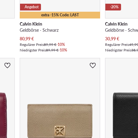
Angebot
-20%
extra -15% Code: LAST
Calvin Klein
Calvin Klein
Geldbörse · Schwarz
Geldbörse · Schw
Aktueller Preis
Aktueller Preis
80,99
€
30,99
€
Regulärer Preis
89,99 €
-10%
Regulärer Preis
49,9
Niedrigster Preis
89,99 €
-10%
Niedrigster Preis
38,