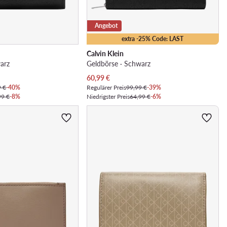
Angebot
extra -25% Code: LAST
Calvin Klein
arz
Geldbörse · Schwarz
Aktueller Preis
60,99
€
9 €
-40%
Regulärer Preis
99,99 €
-39%
99 €
-8%
Niedrigster Preis
64,99 €
-6%