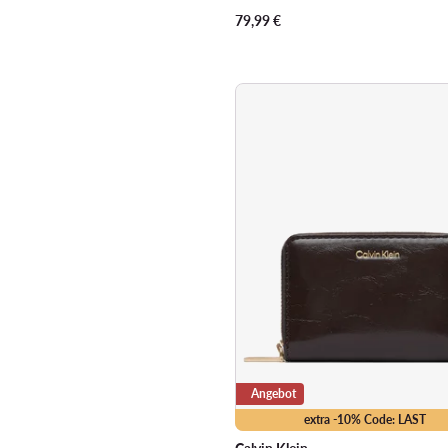
79,99
€
Angebot
extra -10% Code: LAST