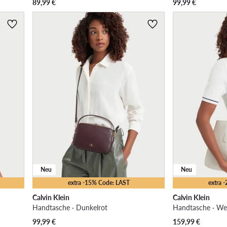
89,99
€
99,99
€
Neu
Neu
extra -15% Code: LAST
extra 
Calvin Klein
Calvin Klein
Handtasche · Dunkelrot
Handtasche · We
99,99
€
159,99
€