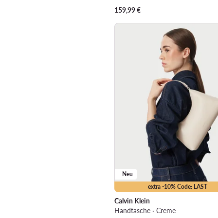
159,99
€
Neu
extra -10% Code: LAST
Calvin Klein
Handtasche · Creme