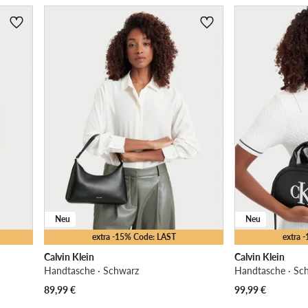
Neu
Neu
extra -15% Code: LAST
extra 
Calvin Klein
Calvin Klein
Handtasche · Schwarz
Handtasche · Sc
89,99
€
99,99
€