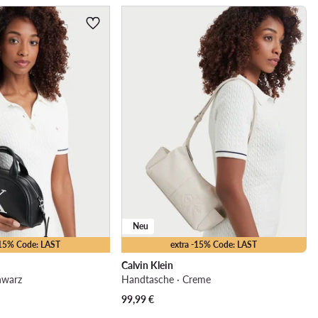
Neu
-15% Code: LAST
extra -15% Code: LAST
Calvin Klein
hwarz
Handtasche · Creme
99,99
€