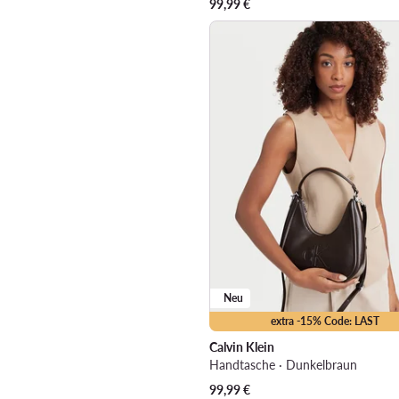
99,99
€
Neu
extra -15% Code: LAST
Calvin Klein
Handtasche · Dunkelbraun
99,99
€