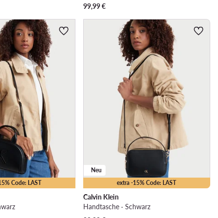
99,99
€
Neu
-15% Code: LAST
extra -15% Code: LAST
Calvin Klein
hwarz
Handtasche · Schwarz