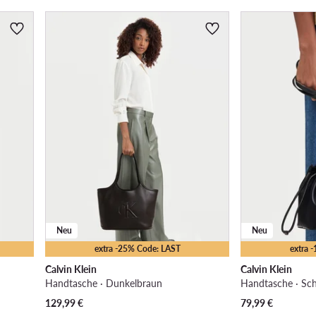
Neu
Neu
extra -25% Code: LAST
extra 
Calvin Klein
Calvin Klein
Handtasche · Dunkelbraun
Handtasche · Sc
129,99
€
79,99
€