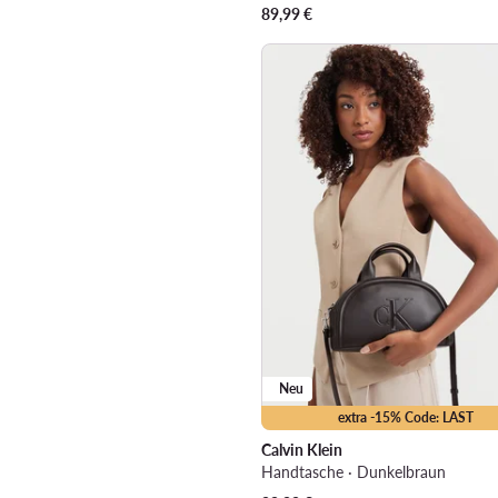
89,99
€
Neu
extra -15% Code: LAST
Calvin Klein
Handtasche · Dunkelbraun