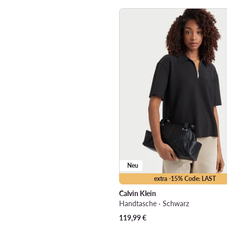
Neu
extra -15% Code: LAST
Calvin Klein
Handtasche · Schwarz
119,99
€