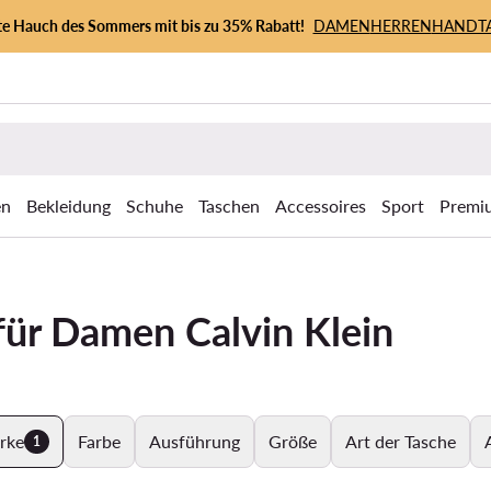
zte Hauch des Sommers mit bis zu 35% Rabatt!
DAMEN
HERREN
HANDT
en
Bekleidung
Schuhe
Taschen
Accessoires
Sport
Premi
ür Damen Calvin Klein
rke
Farbe
Ausführung
Größe
Art der Tasche
1