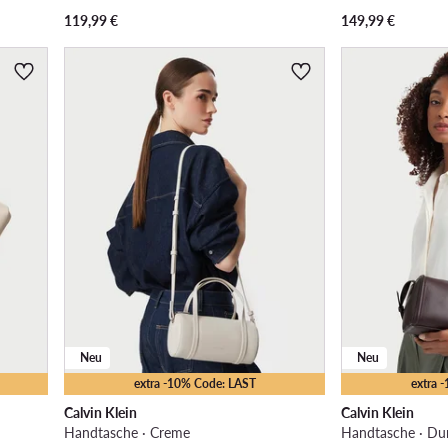
119,99
€
149,99
€
Neu
Neu
extra -10% Code: LAST
extra 
Calvin Klein
Calvin Klein
Handtasche · Creme
Handtasche · Du