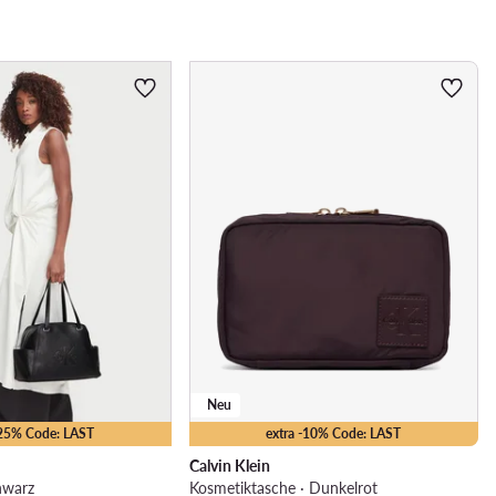
Neu
-25% Code: LAST
extra -10% Code: LAST
Calvin Klein
hwarz
Kosmetiktasche · Dunkelrot