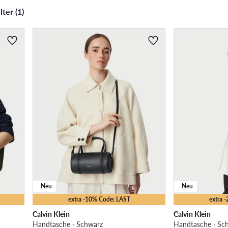
ter (1)
Neu
Neu
extra -10% Code: LAST
extra 
Calvin Klein
Calvin Klein
Handtasche · Schwarz
Handtasche · Sc