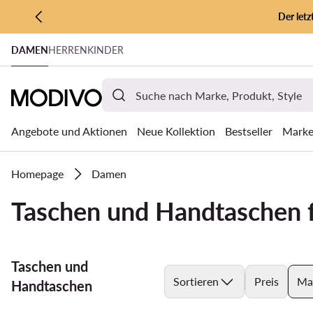
Der let
ZUM HAUPTINHALT SPRINGEN
DAMEN
HERREN
KINDER
ZUR SUCHE
Angebote und Aktionen
Neue Kollektion
Bestseller
Mark
Homepage
Damen
Taschen und Handtaschen f
Taschen und
Sortieren
Preis
Ma
Handtaschen