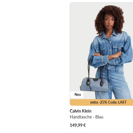
Neu
extra -25% Code: LAST
Calvin Klein
Handtasche · Blau
149,99
€