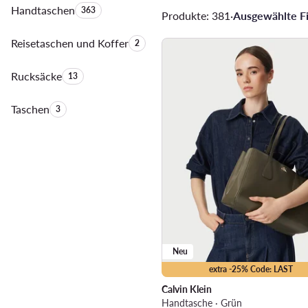
Handtaschen
Anzahl der Produkte:
363
Produkte: 381
·
Ausgewählte Fil
Reisetaschen und Koffer
Anzahl der Produkte:
2
Rucksäcke
Anzahl der Produkte:
13
Taschen
Anzahl der Produkte:
3
Neu
extra -25% Code: LAST
Calvin Klein
Handtasche · Grün