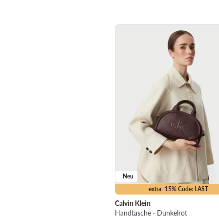
Neu
extra -15% Code: LAST
Calvin Klein
Handtasche · Dunkelrot