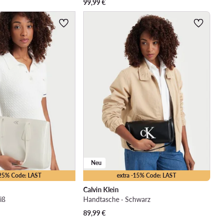
99,99
€
Neu
-25% Code: LAST
extra -15% Code: LAST
Calvin Klein
iß
Handtasche · Schwarz
89,99
€