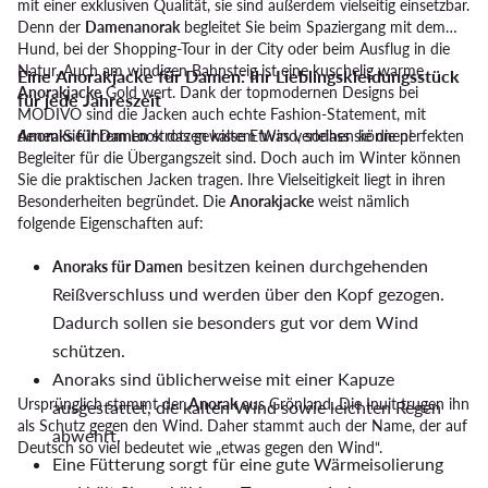
mit einer exklusiven Qualität, sie sind außerdem vielseitig einsetzbar.
Denn der
Damenanorak
begleitet Sie beim Spaziergang mit dem
Hund, bei der Shopping-Tour in der City oder beim Ausflug in die
Natur. Auch am windigen Bahnsteig ist eine kuschelig warme
Eine Anorakjacke für Damen: Ihr Lieblingskleidungsstück
Anorakjacke
Gold wert. Dank der topmodernen Designs bei
für jede Jahreszeit
MODIVO sind die Jacken auch echte Fashion-Statement, mit
denen Sie Ihrem Look das gewisse Etwas verleihen können!
Anoraks für Damen
strotzen kaltem Wind, sodass sie die perfekten
Begleiter für die Übergangszeit sind. Doch auch im Winter können
Sie die praktischen Jacken tragen. Ihre Vielseitigkeit liegt in ihren
Besonderheiten begründet. Die
Anorakjacke
weist nämlich
folgende Eigenschaften auf:
besitzen keinen durchgehenden
Anoraks für Damen
Reißverschluss und werden über den Kopf gezogen.
Dadurch sollen sie besonders gut vor dem Wind
schützen.
Anoraks sind üblicherweise mit einer Kapuze
Ursprünglich stammt der
Anorak
aus Grönland. Die Inuit trugen ihn
ausgestattet, die kalten Wind sowie leichten Regen
als Schutz gegen den Wind. Daher stammt auch der Name, der auf
abwehrt.
Deutsch so viel bedeutet wie „etwas gegen den Wind“.
Eine Fütterung sorgt für eine gute Wärmeisolierung