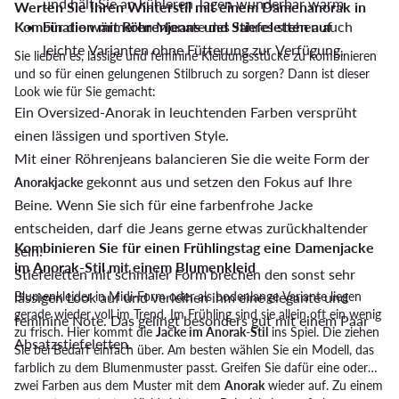
und hält Sie an kühleren Tagen wunderbar warm.
Werten Sie Ihren Winterstil mit einem Damenanorak in
Kombination mit Röhrenjeans und Stiefeletten auf
Für die wärmeren Monate des Jahres stehen auch
leichte Varianten ohne Fütterung zur Verfügung.
Sie lieben es, lässige und feminine Kleidungsstücke zu kombinieren
und so für einen gelungenen Stilbruch zu sorgen? Dann ist dieser
Look wie für Sie gemacht:
Ein Oversized-Anorak in leuchtenden Farben versprüht
einen lässigen und sportiven Style.
Mit einer Röhrenjeans balancieren Sie die weite Form der
gekonnt aus und setzen den Fokus auf Ihre
Anorakjacke
Beine. Wenn Sie sich für eine farbenfrohe Jacke
entscheiden, darf die Jeans gerne etwas zurückhaltender
Kombinieren Sie für einen Frühlingstag eine Damenjacke
sein.
im Anorak-Stil mit einem Blumenkleid
Stiefeletten mit schmaler Form brechen den sonst sehr
lässigen Look auf und verleihen ihm eine elegante und
Blumenkleider in Midi-Form oder als bodenlange Variante liegen
gerade wieder voll im Trend. Im Frühling sind sie allein oft ein wenig
feminine Note. Das gelingt besonders gut mit einem Paar
zu frisch. Hier kommt die
Jacke im Anorak-Stil
ins Spiel. Die ziehen
Absatzstiefeletten.
Sie bei Bedarf einfach über. Am besten wählen Sie ein Modell, das
farblich zu dem Blumenmuster passt. Greifen Sie dafür eine oder
zwei Farben aus dem Muster mit dem
Anorak
wieder auf. Zu einem