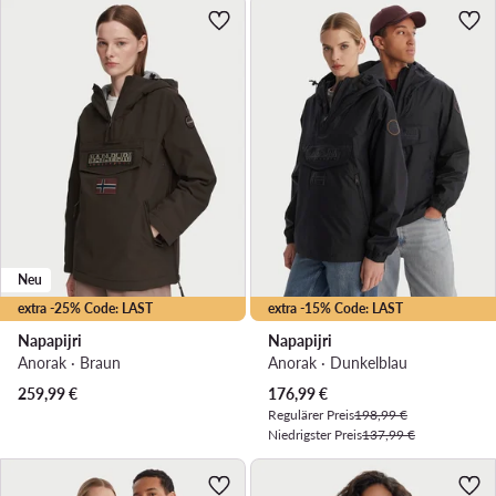
Neu
extra -25% Code: LAST
extra -15% Code: LAST
Napapijri
Napapijri
Anorak · Braun
Anorak · Dunkelblau
Aktueller Preis
259,99
€
176,99
€
Regulärer Preis
198,99 €
Niedrigster Preis
137,99 €