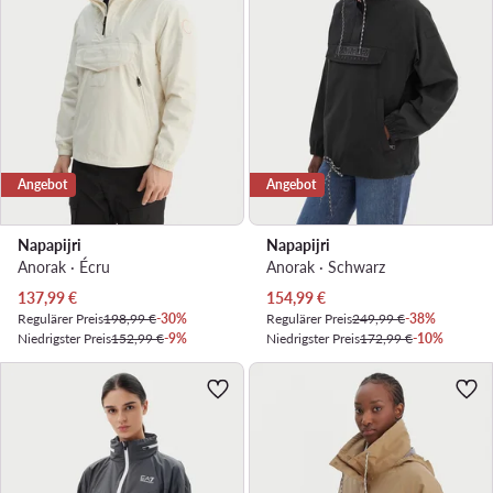
Angebot
Angebot
Napapijri
Napapijri
Anorak · Écru
Anorak · Schwarz
Aktueller Preis
Aktueller Preis
137,99
€
154,99
€
Regulärer Preis
198,99 €
-30%
Regulärer Preis
249,99 €
-38%
Niedrigster Preis
152,99 €
-9%
Niedrigster Preis
172,99 €
-10%