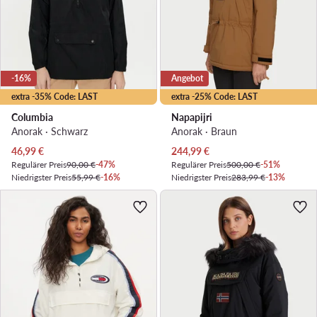
-16%
Angebot
extra -35% Code: LAST
extra -25% Code: LAST
Columbia
Napapijri
Anorak · Schwarz
Anorak · Braun
Aktueller Preis
Aktueller Preis
46,99
€
244,99
€
Regulärer Preis
90,00 €
-47%
Regulärer Preis
500,00 €
-51%
Niedrigster Preis
55,99 €
-16%
Niedrigster Preis
283,99 €
-13%