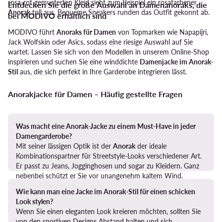
rosa-rot gemusterten Kleid sieht zum Beispiel ein rosafarbener
Entdecken Sie die große Auswahl an Damenanoraks, die
Anorak
toll aus. Bequeme Sneakers runden das Outfit gekonnt ab.
bei MODIVO erhältlich sind
MODIVO führt
Anoraks für Damen
von Topmarken wie Napapijri,
Jack Wolfskin oder Asics, sodass eine riesige Auswahl auf Sie
wartet. Lassen Sie sich von den Modellen in unserem Online-Shop
inspirieren und suchen Sie eine winddichte
Damenjacke im Anorak-
Stil
aus, die sich perfekt in Ihre Garderobe integrieren lässt.
Anorakjacke für Damen – Häufig gestellte Fragen
Was macht eine Anorak-Jacke zu einem Must-Have in jeder
Damengarderobe?
Mit seiner lässigen Optik ist der
Anorak
der ideale
Kombinationspartner für Streetstyle-Looks verschiedener Art.
Er passt zu Jeans, Jogginghosen und sogar zu Kleidern. Ganz
nebenbei schützt er Sie vor unangenehm kaltem Wind.
Wie kann man eine Jacke im Anorak-Stil für einen schicken
Look stylen?
Wenn Sie einen eleganten Look kreieren möchten, sollten Sie
von den sportiven Designs Abstand halten und sich