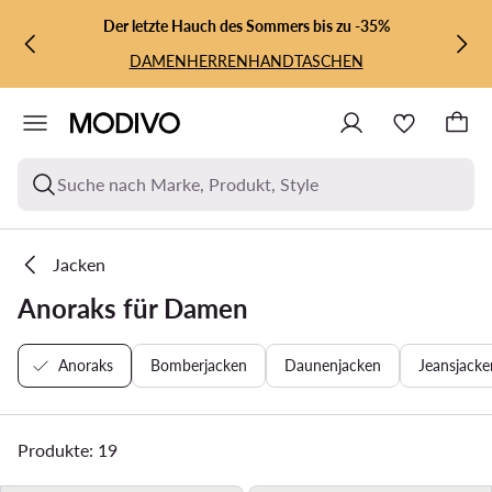
ZUM HAUPTINHALT SPRINGEN
ZUR SUCHE
Der letzte Hauch des Sommers bis zu -35%
DAMEN
HERREN
HANDTASCHEN
Suche nach Marke, Produkt, Style
Jacken
Anoraks für Damen
Anoraks
Bomberjacken
Daunenjacken
Jeansjacke
Produkte: 19