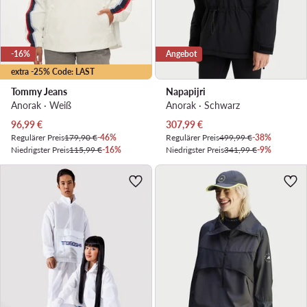
-16%
Angebot
extra -25% Code: LAST
Tommy Jeans
Napapijri
Anorak · Weiß
Anorak · Schwarz
Aktueller Preis
Aktueller Preis
96,99
€
307,99
€
Regulärer Preis
179,90 €
-46%
Regulärer Preis
499,99 €
-38%
Niedrigster Preis
115,99 €
-16%
Niedrigster Preis
341,99 €
-9%