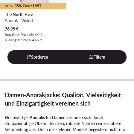
extra -35% Code: LAST
The North Face
Anorak · Violett
Aktueller Preis
76,99
€
Regulärer Preis
130,00 €
Niedrigster Preis
64,99 €
Sortieren
Filtern
Damen-Anorakjacke: Qualität, Vielseitigkeit
und Einzigartigkeit vereinen sich
Hochwertige
Anoraks für Damen
zeichnen sich durch
strapazierfähige Obermaterialien, robuste Nähte i i eine saubere
Verarbeitung aus. Doch die stylishen Modelle begeistern nicht nur