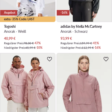
Angebot
-16%
extra -35% Code: LAST
Togoshi
adidas by Stella McCartney
Anorak · Weiß
Anorak · Schwarz
Aktueller Preis
Aktueller Preis
40,99
€
93,99
€
Regulärer Preis
78,00 €
-47%
Regulärer Preis
159,99 €
-41%
Niedrigster Preis
45,99 €
-10%
Niedrigster Preis
112,99 €
-16%