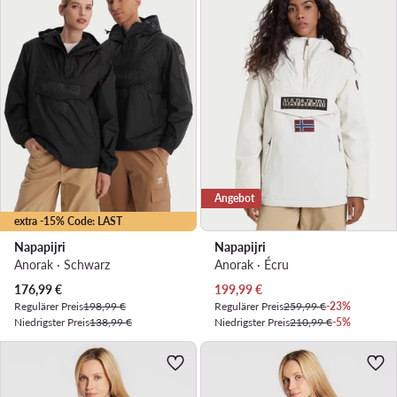
Angebot
extra -15% Code: LAST
Napapijri
Napapijri
Anorak · Schwarz
Anorak · Écru
Aktueller Preis
Aktueller Preis
176,99
€
199,99
€
Regulärer Preis
198,99 €
Regulärer Preis
259,99 €
-23%
Niedrigster Preis
138,99 €
Niedrigster Preis
210,99 €
-5%