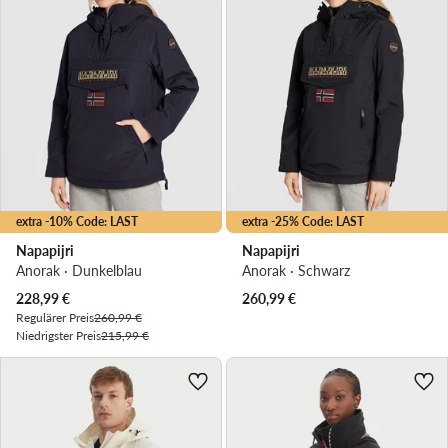
extra -10% Code: LAST
extra -25% Code: LAST
Napapijri
Napapijri
Anorak · Dunkelblau
Anorak · Schwarz
Aktueller Preis
228,99
€
260,99
€
Regulärer Preis
260,99 €
Niedrigster Preis
215,99 €