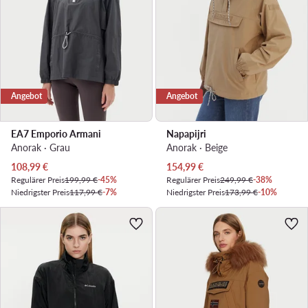
Angebot
Angebot
EA7 Emporio Armani
Napapijri
Anorak · Grau
Anorak · Beige
Aktueller Preis
Aktueller Preis
108,99
€
154,99
€
Regulärer Preis
199,99 €
-45%
Regulärer Preis
249,99 €
-38%
Niedrigster Preis
117,99 €
-7%
Niedrigster Preis
173,99 €
-10%