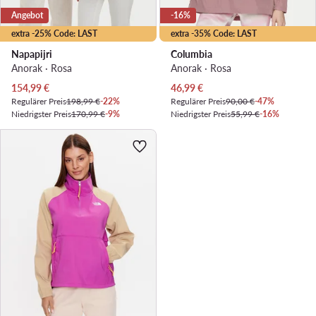
Angebot
-16%
extra -25% Code: LAST
extra -35% Code: LAST
Napapijri
Columbia
Anorak · Rosa
Anorak · Rosa
Aktueller Preis
Aktueller Preis
154,99
€
46,99
€
Regulärer Preis
198,99 €
-22%
Regulärer Preis
90,00 €
-47%
Niedrigster Preis
170,99 €
-9%
Niedrigster Preis
55,99 €
-16%