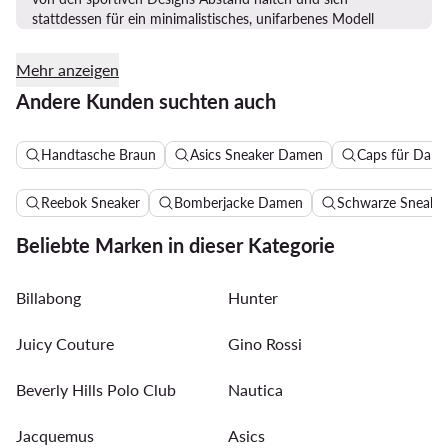
stattdessen für ein minimalistisches, unifarbenes Modell
entscheiden.
Anoraks für Damen
in dezenten Pastellfarben
sind zum Beispiel ideal. Eine schicke Marlenehose und
Mehr anzeigen
hochwertige Loafers aus Leder lassen Ihren Look automatisch
Andere Kunden suchten auch
schicker wirken.
Handtasche Braun
Asics Sneaker Damen
Caps für Dam
Reebok Sneaker
Bomberjacke Damen
Schwarze Sneake
Beliebte Marken in dieser Kategorie
Billabong
Hunter
Juicy Couture
Gino Rossi
Beverly Hills Polo Club
Nautica
Jacquemus
Asics