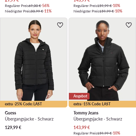
Regulärer Preis
69,00 €
-56%
Regulärer Preis
159,99 €
-10%
Niedrigster Preis
33,99 €
-11%
Niedrigster Preis
159,99 €
-10%
Angebot
extra -25% Code: LAST
extra -15% Code: LAST
Guess
Tommy Jeans
Übergangsjacke · Schwarz
Übergangsjacke · Schwarz
Aktueller Preis
129,99
€
143,99
€
Regulärer Preis
159,99 €
-10%