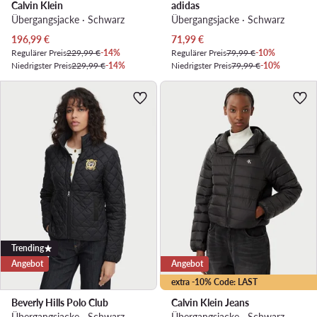
Calvin Klein
adidas
Übergangsjacke · Schwarz
Übergangsjacke · Schwarz
Aktueller Preis
Aktueller Preis
196,99
€
71,99
€
Regulärer Preis
229,99 €
-14%
Regulärer Preis
79,99 €
-10%
Niedrigster Preis
229,99 €
-14%
Niedrigster Preis
79,99 €
-10%
Trending
Angebot
Angebot
extra -10% Code: LAST
Beverly Hills Polo Club
Calvin Klein Jeans
Übergangsjacke · Schwarz
Übergangsjacke · Schwarz