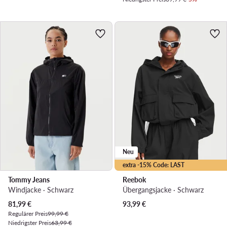
Neu
extra -15% Code: LAST
Tommy Jeans
Reebok
Windjacke · Schwarz
Übergangsjacke · Schwarz
Aktueller Preis
81,99
€
93,99
€
Regulärer Preis
99,99 €
Niedrigster Preis
63,99 €