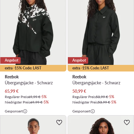
Angebot
Angebot
extra -15% Code: LAST
extra -15% Code: LAST
Reebok
Reebok
Übergangsjacke · Schwarz
Übergangsjacke · Schwarz
Aktueller Preis
Aktueller Preis
65,99
€
50,99
€
Regulärer Preis
69,99 €
-5%
Regulärer Preis
53,99 €
-5%
Niedrigster Preis
69,99 €
-5%
Niedrigster Preis
53,99 €
-5%
Gesponsert
Gesponsert