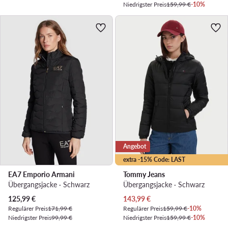
Niedrigster Preis
159,99 €
-10%
Angebot
extra -15% Code: LAST
EA7 Emporio Armani
Tommy Jeans
Übergangsjacke · Schwarz
Übergangsjacke · Schwarz
Aktueller Preis
Aktueller Preis
125,99
€
143,99
€
Regulärer Preis
171,99 €
Regulärer Preis
159,99 €
-10%
Niedrigster Preis
99,99 €
Niedrigster Preis
159,99 €
-10%