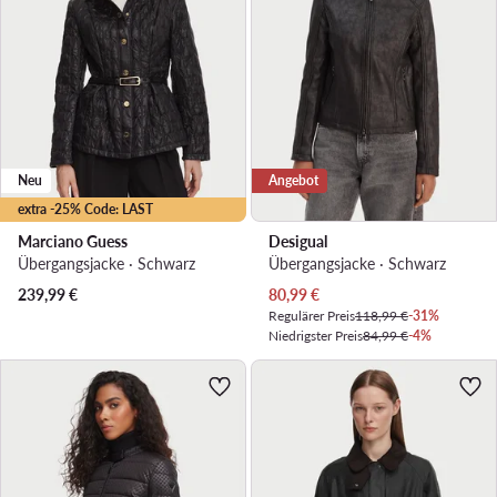
Neu
Angebot
extra -25% Code: LAST
Marciano Guess
Desigual
Übergangsjacke · Schwarz
Übergangsjacke · Schwarz
Aktueller Preis
239,99
€
80,99
€
Regulärer Preis
118,99 €
-31%
Niedrigster Preis
84,99 €
-4%