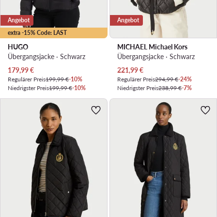
Angebot
Angebot
extra -15% Code: LAST
HUGO
MICHAEL Michael Kors
Übergangsjacke · Schwarz
Übergangsjacke · Schwarz
Aktueller Preis
Aktueller Preis
179,99
€
221,99
€
Regulärer Preis
199,99 €
-10%
Regulärer Preis
294,99 €
-24%
Niedrigster Preis
199,99 €
-10%
Niedrigster Preis
238,99 €
-7%