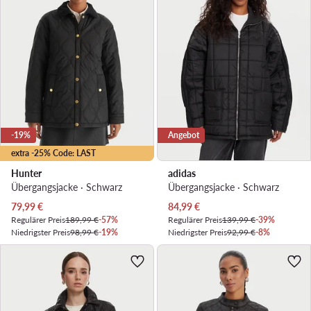
-19%
Angebot
extra -25% Code: LAST
Hunter
adidas
Übergangsjacke · Schwarz
Übergangsjacke · Schwarz
Aktueller Preis
Aktueller Preis
79,99
€
84,99
€
Regulärer Preis
189,99 €
-57%
Regulärer Preis
139,99 €
-39%
Niedrigster Preis
98,99 €
-19%
Niedrigster Preis
92,99 €
-8%