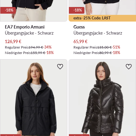
-18%
-18%
extra -25% Code: LAST
EA7 Emporio Armani
Guess
Übergangsjacke · Schwarz
Übergangsjacke · Schwarz
Aktueller Preis
Aktueller Preis
126,99
€
65,99
€
Regulärer Preis
194,99 €
-34%
Regulärer Preis
135,00 €
-51%
Niedrigster Preis
155,99 €
-18%
Niedrigster Preis
80,99 €
-18%