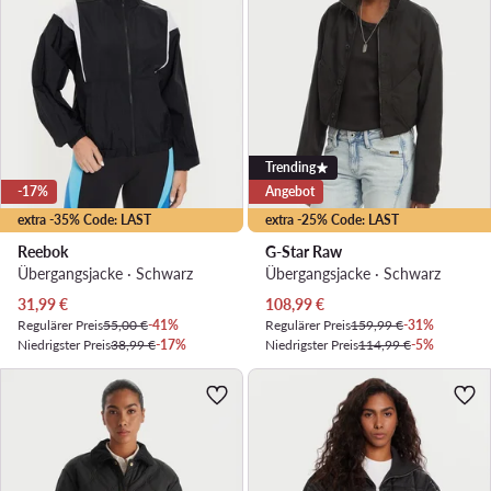
Trending
-17%
Angebot
extra -35% Code: LAST
extra -25% Code: LAST
Reebok
G-Star Raw
Übergangsjacke · Schwarz
Übergangsjacke · Schwarz
Aktueller Preis
Aktueller Preis
31,99
€
108,99
€
Regulärer Preis
55,00 €
-41%
Regulärer Preis
159,99 €
-31%
Niedrigster Preis
38,99 €
-17%
Niedrigster Preis
114,99 €
-5%