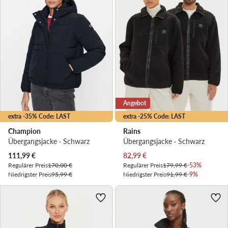
Angebot
extra -35% Code: LAST
extra -25% Code: LAST
Champion
Rains
Übergangsjacke · Schwarz
Übergangsjacke · Schwarz
Aktueller Preis
Aktueller Preis
111,99
€
82,99
€
Regulärer Preis
170,00 €
Regulärer Preis
179,99 €
-53%
Niedrigster Preis
95,99 €
Niedrigster Preis
91,99 €
-9%