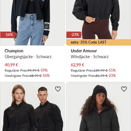
-16%
-23%
extra -35% Code: LAST
Champion
Under Armour
Übergangsjacke · Schwarz
Windjacke · Schwarz
Aktueller Preis
Aktueller Preis
40,99
€
62,99
€
Regulärer Preis
99,99 €
-59%
Regulärer Preis
139,99 €
-55%
Niedrigster Preis
48,99 €
-16%
Niedrigster Preis
81,99 €
-23%