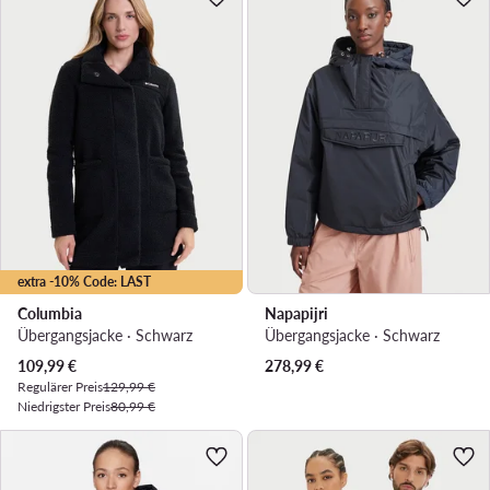
extra -10% Code: LAST
Columbia
Napapijri
Übergangsjacke · Schwarz
Übergangsjacke · Schwarz
Aktueller Preis
109,99
€
278,99
€
Regulärer Preis
129,99 €
Niedrigster Preis
80,99 €