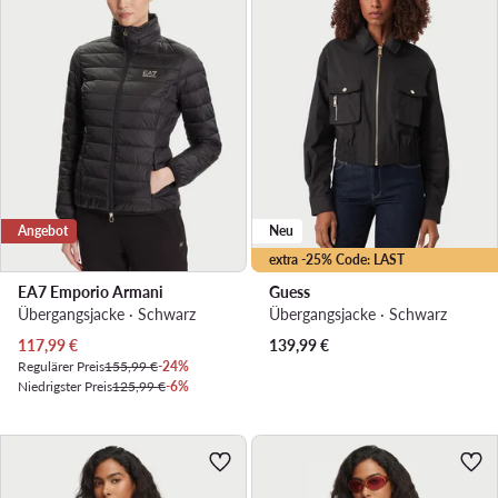
Angebot
Neu
extra -25% Code: LAST
EA7 Emporio Armani
Guess
Übergangsjacke · Schwarz
Übergangsjacke · Schwarz
Aktueller Preis
117,99
€
139,99
€
Regulärer Preis
155,99 €
-24%
Niedrigster Preis
125,99 €
-6%