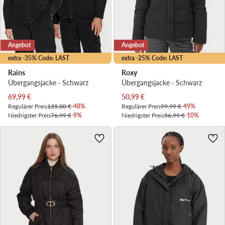
Angebot
Angebot
extra -35% Code: LAST
extra -25% Code: LAST
Rains
Roxy
Übergangsjacke · Schwarz
Übergangsjacke · Schwarz
Aktueller Preis
Aktueller Preis
69,99
€
50,99
€
Regulärer Preis
135,00 €
-48%
Regulärer Preis
99,99 €
-49%
Niedrigster Preis
76,99 €
-9%
Niedrigster Preis
56,99 €
-10%