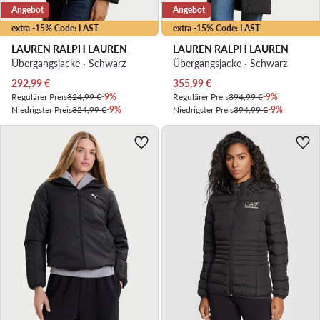
Angebot
Angebot
extra -15% Code: LAST
extra -15% Code: LAST
LAUREN RALPH LAUREN
LAUREN RALPH LAUREN
Übergangsjacke · Schwarz
Übergangsjacke · Schwarz
Aktueller Preis
Aktueller Preis
292,99
€
355,99
€
Regulärer Preis
324,99 €
-9%
Regulärer Preis
394,99 €
-9%
Niedrigster Preis
324,99 €
-9%
Niedrigster Preis
394,99 €
-9%