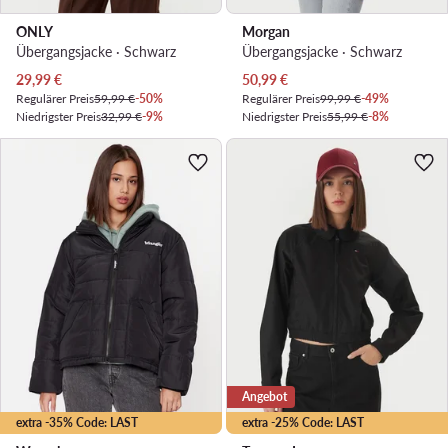
ONLY
Morgan
Übergangsjacke · Schwarz
Übergangsjacke · Schwarz
Aktueller Preis
Aktueller Preis
29,99
€
50,99
€
Regulärer Preis
59,99 €
-50%
Regulärer Preis
99,99 €
-49%
Niedrigster Preis
32,99 €
-9%
Niedrigster Preis
55,99 €
-8%
Angebot
extra -35% Code: LAST
extra -25% Code: LAST