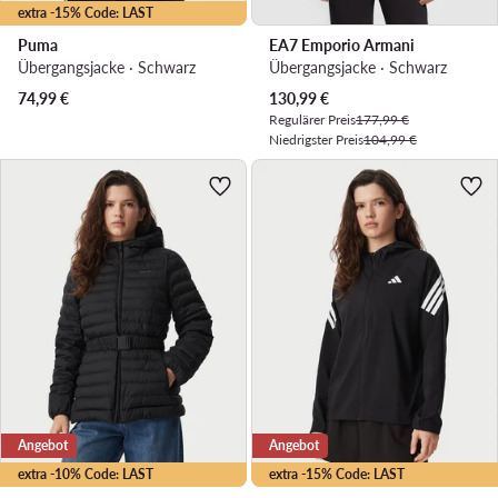
extra -15% Code: LAST
Puma
EA7 Emporio Armani
Übergangsjacke · Schwarz
Übergangsjacke · Schwarz
Aktueller Preis
74,99
€
130,99
€
Regulärer Preis
177,99 €
Niedrigster Preis
104,99 €
Angebot
Angebot
extra -10% Code: LAST
extra -15% Code: LAST