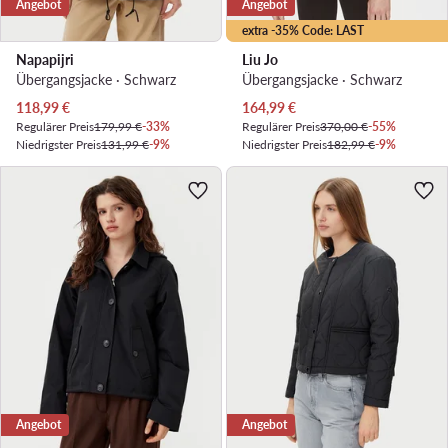
Angebot
Angebot
extra -35% Code: LAST
Napapijri
Liu Jo
Übergangsjacke · Schwarz
Übergangsjacke · Schwarz
Aktueller Preis
Aktueller Preis
118,99
€
164,99
€
Regulärer Preis
179,99 €
-33%
Regulärer Preis
370,00 €
-55%
Niedrigster Preis
131,99 €
-9%
Niedrigster Preis
182,99 €
-9%
Angebot
Angebot