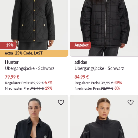
-19%
Angebot
extra -25% Code: LAST
Hunter
adidas
Übergangsjacke · Schwarz
Übergangsjacke · Schwarz
Aktueller Preis
Aktueller Preis
79,99
€
84,99
€
Regulärer Preis
189,99 €
-57%
Regulärer Preis
139,99 €
-39%
Niedrigster Preis
98,99 €
-19%
Niedrigster Preis
92,99 €
-8%