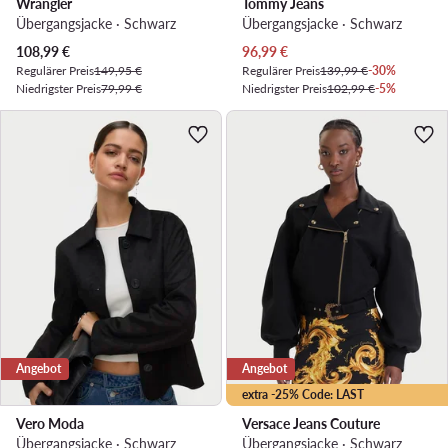
Wrangler
Tommy Jeans
Übergangsjacke · Schwarz
Übergangsjacke · Schwarz
Aktueller Preis
Aktueller Preis
108,99
€
96,99
€
Regulärer Preis
149,95 €
Regulärer Preis
139,99 €
-30%
Niedrigster Preis
79,99 €
Niedrigster Preis
102,99 €
-5%
Angebot
Angebot
extra -25% Code: LAST
Vero Moda
Versace Jeans Couture
Übergangsjacke · Schwarz
Übergangsjacke · Schwarz