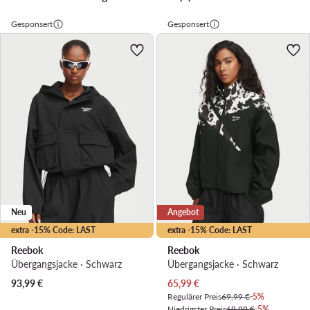
Gesponsert
Gesponsert
Neu
Angebot
extra -15% Code: LAST
extra -15% Code: LAST
Reebok
Reebok
Übergangsjacke · Schwarz
Übergangsjacke · Schwarz
Aktueller Preis
93,99
€
65,99
€
Regulärer Preis
69,99 €
-5%
Niedrigster Preis
69,99 €
-5%