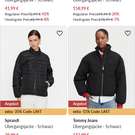
Aktueller Preis
Aktueller Preis
41,99
€
158,99
€
Regulärer Preis
72,99 €
-42%
Regulärer Preis
199,99 €
-20%
Niedrigster Preis
45,99 €
-8%
Niedrigster Preis
170,99 €
-7%
Angebot
Angebot
extra -35% Code: LAST
extra -15% Code: LAST
Sprandi
Tommy Jeans
Übergangsjacke · Schwarz
Übergangsjacke · Schwarz
Aktueller Preis
Aktueller Preis
29,99
€
143,99
€