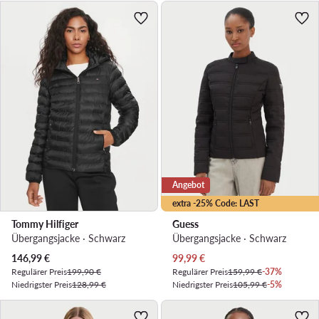
Angebot
extra -25% Code: LAST
Tommy Hilfiger
Guess
Übergangsjacke · Schwarz
Übergangsjacke · Schwarz
Aktueller Preis
Aktueller Preis
146,99
€
99,99
€
Regulärer Preis
199,90 €
Regulärer Preis
159,99 €
-37%
Niedrigster Preis
128,99 €
Niedrigster Preis
105,99 €
-5%