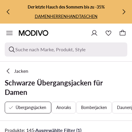
ZUM HAUPTINHALT SPRINGEN
ZUR SUCHE
Der letzte Hauch des Sommers bis zu -35%
DAMEN
HERREN
HANDTASCHEN
Suche nach Marke, Produkt, Style
Jacken
Schwarze Übergangsjacken für
Damen
Übergangsjacken
Anoraks
Bomberjacken
Daunen
Produkte: 145
·
Ausgewählte Filter (1)