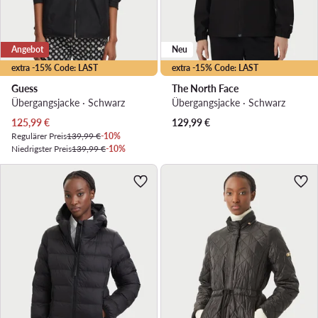
Angebot
Neu
extra -15% Code: LAST
extra -15% Code: LAST
Guess
The North Face
Übergangsjacke · Schwarz
Übergangsjacke · Schwarz
Aktueller Preis
125,99
€
129,99
€
Regulärer Preis
139,99 €
-10%
Niedrigster Preis
139,99 €
-10%