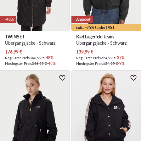
-48%
Angebot
extra -25% Code: LAST
TWINSET
Karl Lagerfeld Jeans
Übergangsjacke · Schwarz
Übergangsjacke · Schwarz
Aktueller Preis
Aktueller Preis
176,99
€
139,99
€
Regulärer Preis
346,99 €
-48%
Regulärer Preis
224,99 €
-37%
Niedrigster Preis
346,99 €
-48%
Niedrigster Preis
154,99 €
-9%