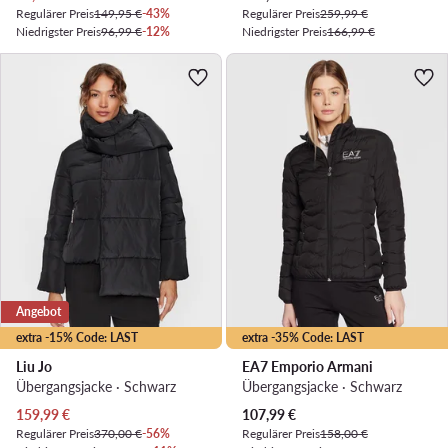
Regulärer Preis
149,95 €
-43%
Regulärer Preis
259,99 €
Niedrigster Preis
96,99 €
-12%
Niedrigster Preis
166,99 €
Angebot
extra -15% Code: LAST
extra -35% Code: LAST
Liu Jo
EA7 Emporio Armani
Übergangsjacke · Schwarz
Übergangsjacke · Schwarz
Aktueller Preis
Aktueller Preis
159,99
€
107,99
€
Regulärer Preis
370,00 €
-56%
Regulärer Preis
158,00 €