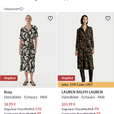
Gesponsert
Angebot
Angebot
extra -15% Code: LAST
Roxy
LAUREN RALPH LAUREN
Hemdkleid · Schwarz · Midi
Hemdkleid · Schwarz · Midi
Aktueller Preis
Aktueller Preis
36,99
€
265,99
€
Regulärer Preis
79,99 €
-53%
Regulärer Preis
294,99 €
-9%
Niedrigster Preis
40,99 €
-9%
Niedrigster Preis
294,99 €
-9%