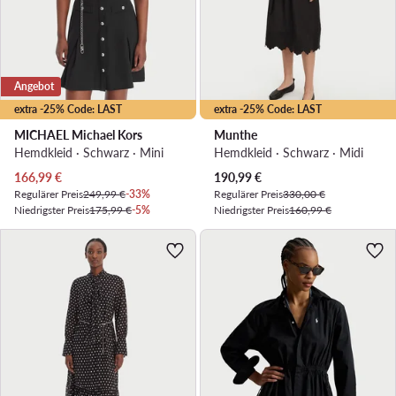
Angebot
extra -25% Code: LAST
extra -25% Code: LAST
MICHAEL Michael Kors
Munthe
Hemdkleid · Schwarz · Mini
Hemdkleid · Schwarz · Midi
Aktueller Preis
Aktueller Preis
166,99
€
190,99
€
Regulärer Preis
249,99 €
-33%
Regulärer Preis
330,00 €
Niedrigster Preis
175,99 €
-5%
Niedrigster Preis
160,99 €