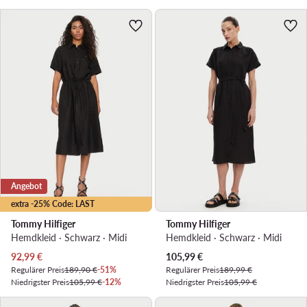
Angebot
extra -25% Code: LAST
Tommy Hilfiger
Tommy Hilfiger
Hemdkleid · Schwarz · Midi
Hemdkleid · Schwarz · Midi
Aktueller Preis
Aktueller Preis
92,99
€
105,99
€
Regulärer Preis
189,90 €
-51%
Regulärer Preis
189,99 €
Niedrigster Preis
105,99 €
-12%
Niedrigster Preis
105,99 €