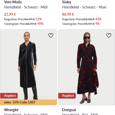
Vero Moda
Sisley
Hemdkleid · Schwarz · Midi
Hemdkleid · Schwarz · Maxi
Aktueller Preis
Aktueller Preis
25,99
€
86,99
€
Regulärer Preis
54,99 €
-52%
Regulärer Preis
152,00 €
-42%
Niedrigster Preis
50,99 €
-49%
Niedrigster Preis
95,99 €
-9%
Angebot
Angebot
extra -35% Code: LAST
Wrangler
Desigual
Hemdkleid · Schwarz · Midi
Hemdkleid · Rot · Midi