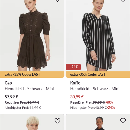
-24%
extra -35% Code: LAST
extra -35% Code: LAST
Gap
Kaffe
Hemdkleid · Schwarz · Mini
Hemdkleid · Schwarz · Mini
Aktueller Preis
Aktueller Preis
57,99
€
30,99
€
Regulärer Preis
80,99 €
Regulärer Preis
59,95 €
-48%
Niedrigster Preis
44,99 €
Niedrigster Preis
40,99 €
-24%