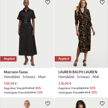
Angebot
Angebot
Marciano Guess
LAUREN RALPH LAUREN
Hemdkleid · Schwarz · Maxi
Hemdkleid · Schwarz · Midi
Aktueller Preis
Aktueller Preis
149,99
€
170,99
€
Regulärer Preis
279,99 €
-46%
Regulärer Preis
298,99 €
-42%
Niedrigster Preis
173,99 €
-13%
Niedrigster Preis
189,99 €
-10%