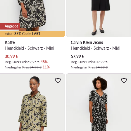
Angebot
extra -35% Code: LAST
Kaffe
Calvin Klein Jeans
Hemdkleid · Schwarz · Mini
Hemdkleid · Schwarz · Midi
Aktueller Preis
Aktueller Preis
30,99
€
57,99
€
Regulärer Preis
59,95 €
-48%
Regulärer Preis
109,99 €
Niedrigster Preis
34,99 €
-11%
Niedrigster Preis
54,99 €