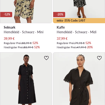
-52%
-20%
extra -35% Code: LAST
Selmark
Kaffe
Hemdkleid · Schwarz · Mini
Hemdkleid · Schwarz · Midi
Aktueller Preis
Aktueller Preis
39,99
€
37,99
€
Regulärer Preis
83,99 €
-52%
Regulärer Preis
79,95 €
-52%
Niedrigster Preis
83,99 €
-52%
Niedrigster Preis
47,99 €
-20%