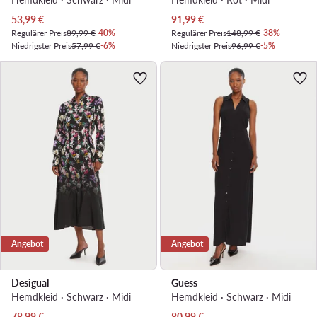
Aktueller Preis
Aktueller Preis
53,99
€
91,99
€
Regulärer Preis
89,99 €
-40%
Regulärer Preis
148,99 €
-38%
Niedrigster Preis
57,99 €
-6%
Niedrigster Preis
96,99 €
-5%
Angebot
Angebot
Desigual
Guess
Hemdkleid · Schwarz · Midi
Hemdkleid · Schwarz · Midi
Aktueller Preis
Aktueller Preis
78,99
€
80,99
€