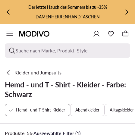
ZUM HAUPTINHALT SPRINGEN
ZUR SUCHE
Der letzte Hauch des Sommers bis zu -35%
DAMEN
HERREN
HANDTASCHEN
Suche nach Marke, Produkt, Style
Kleider und Jumpsuits
Hemd - und T - Shirt - Kleider - Farbe:
Schwarz
Hemd- und T-Shirt-Kleider
Abendkleider
Alltagskleider
Produkte: 56
·
Ausgewählte Filter (1)