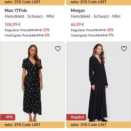
extra -35% Code: LAST
extra -25% Code: LAST
Marc O'Polo
Morgan
Hemdkleid · Schwarz · Mini
Hemdkleid · Schwarz · Mini
Aktueller Preis
Aktueller Preis
106,99
€
66,99
€
Regulärer Preis
159,99 €
-33%
Regulärer Preis
95,99 €
-30%
Niedrigster Preis
113,99 €
-6%
Niedrigster Preis
73,99 €
-9%
-49%
Angebot
extra -25% Code: LAST
extra -35% Code: LAST