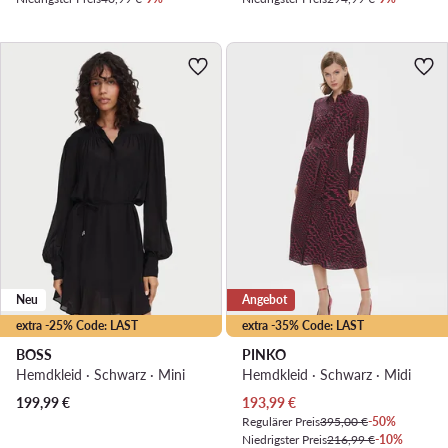
Neu
Angebot
extra -25% Code: LAST
extra -35% Code: LAST
BOSS
PINKO
Hemdkleid · Schwarz · Mini
Hemdkleid · Schwarz · Midi
Aktueller Preis
199,99
€
193,99
€
Regulärer Preis
395,00 €
-50%
Niedrigster Preis
216,99 €
-10%