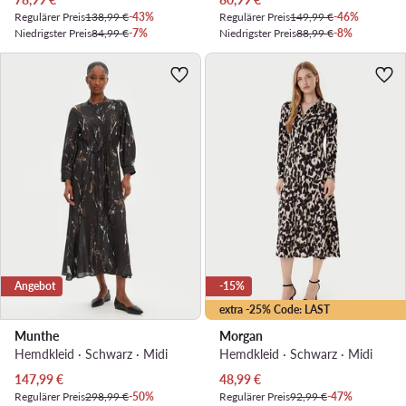
Regulärer Preis
138,99 €
-43%
Regulärer Preis
149,99 €
-46%
Niedrigster Preis
84,99 €
-7%
Niedrigster Preis
88,99 €
-8%
Angebot
-15%
extra -25% Code: LAST
Munthe
Morgan
Hemdkleid · Schwarz · Midi
Hemdkleid · Schwarz · Midi
Aktueller Preis
Aktueller Preis
147,99
€
48,99
€
Regulärer Preis
298,99 €
-50%
Regulärer Preis
92,99 €
-47%