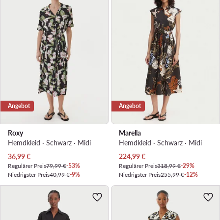
Angebot
Angebot
Roxy
Marella
Hemdkleid · Schwarz · Midi
Hemdkleid · Schwarz · Midi
Aktueller Preis
Aktueller Preis
36,99
€
224,99
€
Regulärer Preis
79,99 €
-53%
Regulärer Preis
318,99 €
-29%
Niedrigster Preis
40,99 €
-9%
Niedrigster Preis
255,99 €
-12%