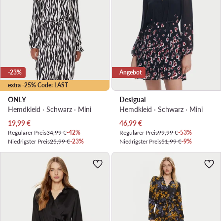
-23%
Angebot
extra -25% Code: LAST
ONLY
Desigual
Hemdkleid · Schwarz · Mini
Hemdkleid · Schwarz · Mini
Aktueller Preis
Aktueller Preis
19,99
€
46,99
€
Regulärer Preis
34,99 €
-42%
Regulärer Preis
99,99 €
-53%
Niedrigster Preis
25,99 €
-23%
Niedrigster Preis
51,99 €
-9%