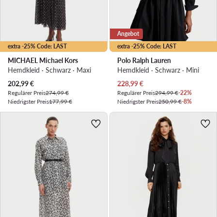
Angebot
extra -25% Code: LAST
extra -25% Code: LAST
MICHAEL Michael Kors
Polo Ralph Lauren
Hemdkleid · Schwarz · Maxi
Hemdkleid · Schwarz · Mini
Aktueller Preis
Aktueller Preis
202,99
€
228,99
€
Regulärer Preis
274,99 €
Regulärer Preis
294,99 €
-22%
Niedrigster Preis
177,99 €
Niedrigster Preis
250,99 €
-8%