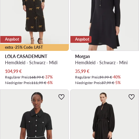
Angebot
Angebot
extra -25% Code: LAST
LOLA CASADEMUNT
Morgan
Hemdkleid · Schwarz · Midi
Hemdkleid · Schwarz · Mini
Aktueller Preis
Aktueller Preis
104,99
€
35,99
€
Regulärer Preis
168,99 €
-37%
Regulärer Preis
59,99 €
-40%
Niedrigster Preis
111,99 €
-6%
Niedrigster Preis
37,99 €
-5%