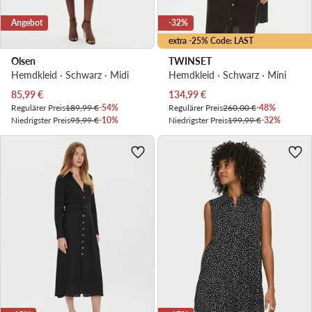
Angebot
-32%
extra -25% Code: LAST
Olsen
TWINSET
Hemdkleid · Schwarz · Midi
Hemdkleid · Schwarz · Mini
Aktueller Preis
Aktueller Preis
85,99
€
134,99
€
Regulärer Preis
189,99 €
-54%
Regulärer Preis
260,00 €
-48%
Niedrigster Preis
95,99 €
-10%
Niedrigster Preis
199,99 €
-32%