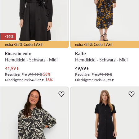
-16%
extra -35% Code: LAST
extra -35% Code: LAST
Rinascimento
Kaffe
Hemdkleid · Schwarz · Midi
Hemdkleid · Schwarz · Midi
Aktueller Preis
Aktueller Preis
41,99
€
49,99
€
Regulärer Preis
99,99 €
-58%
Regulärer Preis
79,95 €
Niedrigster Preis
49,99 €
-16%
Niedrigster Preis
31,99 €