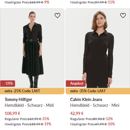
Niedrigster Preis
163,99 €
-9%
Niedrigster Preis
57,99 €
-15%
-19%
Angebot
extra -25% Code: LAST
extra -35% Code: LAST
Tommy Hilfiger
Calvin Klein Jeans
Hemdkleid · Schwarz · Midi
Hemdkleid · Schwarz · Mini
Aktueller Preis
Aktueller Preis
108,99
€
42,99
€
Regulärer Preis
169,99 €
-35%
Regulärer Preis
89,90 €
-52%
Niedrigster Preis
135,99 €
-19%
Niedrigster Preis
47,99 €
-10%