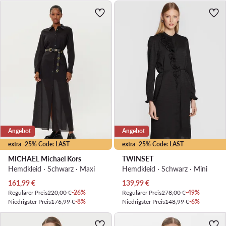
Angebot
Angebot
extra -25% Code: LAST
extra -25% Code: LAST
MICHAEL Michael Kors
TWINSET
Hemdkleid · Schwarz · Maxi
Hemdkleid · Schwarz · Mini
Aktueller Preis
Aktueller Preis
161,99
€
139,99
€
Regulärer Preis
220,00 €
-26%
Regulärer Preis
278,00 €
-49%
Niedrigster Preis
176,99 €
-8%
Niedrigster Preis
148,99 €
-6%