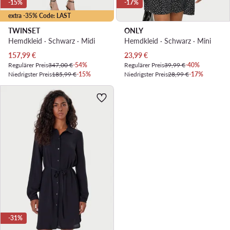
-15%
-17%
extra -35% Code: LAST
TWINSET
ONLY
Hemdkleid · Schwarz · Midi
Hemdkleid · Schwarz · Mini
Aktueller Preis
Aktueller Preis
157,99
€
23,99
€
Regulärer Preis
347,00 €
-54%
Regulärer Preis
39,99 €
-40%
Niedrigster Preis
185,99 €
-15%
Niedrigster Preis
28,99 €
-17%
-31%