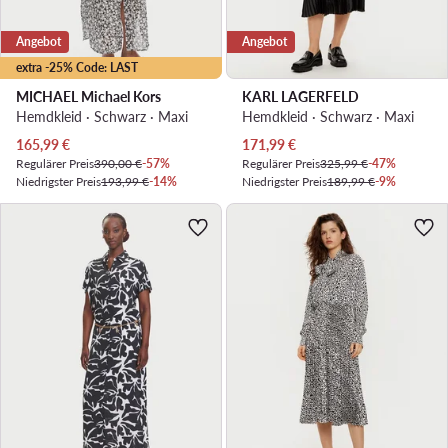
Angebot
Angebot
extra -25% Code: LAST
MICHAEL Michael Kors
KARL LAGERFELD
Hemdkleid · Schwarz · Maxi
Hemdkleid · Schwarz · Maxi
Aktueller Preis
Aktueller Preis
165,99
€
171,99
€
Regulärer Preis
390,00 €
-57%
Regulärer Preis
325,99 €
-47%
Niedrigster Preis
193,99 €
-14%
Niedrigster Preis
189,99 €
-9%