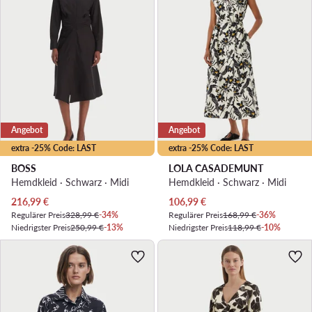
Angebot
Angebot
extra -25% Code: LAST
extra -25% Code: LAST
BOSS
LOLA CASADEMUNT
Hemdkleid · Schwarz · Midi
Hemdkleid · Schwarz · Midi
Aktueller Preis
Aktueller Preis
216,99
€
106,99
€
Regulärer Preis
328,99 €
-34%
Regulärer Preis
168,99 €
-36%
Niedrigster Preis
250,99 €
-13%
Niedrigster Preis
118,99 €
-10%