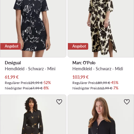
Angebot
Angebot
Desigual
Marc O'Polo
Hemdkleid · Schwarz · Mini
Hemdkleid · Schwarz · Midi
Aktueller Preis
Aktueller Preis
61,99
€
103,99
€
Regulärer Preis
129,99 €
-52%
Regulärer Preis
189,99 €
-45%
Niedrigster Preis
67,99 €
-8%
Niedrigster Preis
112,99 €
-7%