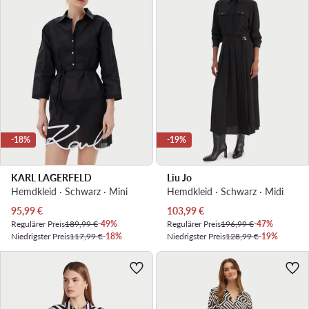
-18%
-19%
KARL LAGERFELD
Liu Jo
Hemdkleid · Schwarz · Mini
Hemdkleid · Schwarz · Midi
Aktueller Preis
Aktueller Preis
95,99
€
103,99
€
Regulärer Preis
189,99 €
-49%
Regulärer Preis
196,99 €
-47%
Niedrigster Preis
117,99 €
-18%
Niedrigster Preis
128,99 €
-19%