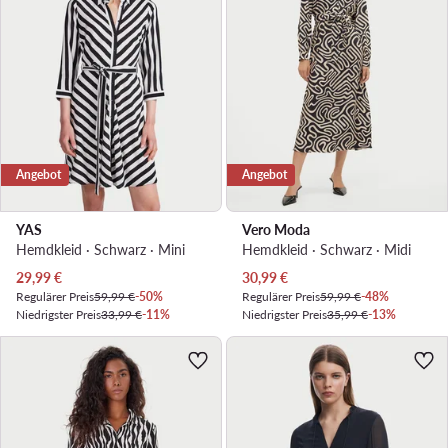
Angebot
Angebot
YAS
Vero Moda
Hemdkleid · Schwarz · Mini
Hemdkleid · Schwarz · Midi
Aktueller Preis
Aktueller Preis
29,99
€
30,99
€
Regulärer Preis
59,99 €
-50%
Regulärer Preis
59,99 €
-48%
Niedrigster Preis
33,99 €
-11%
Niedrigster Preis
35,99 €
-13%