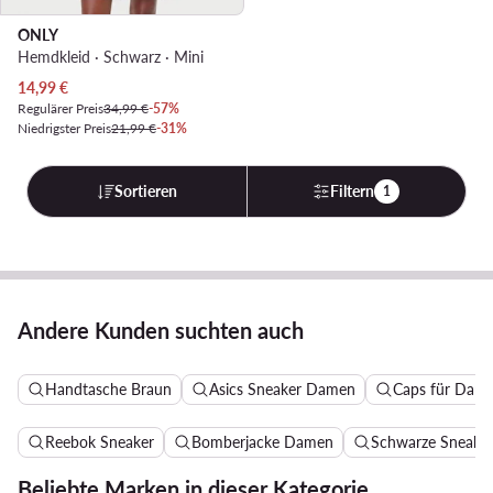
ONLY
Hemdkleid · Schwarz · Mini
Aktueller Preis
14,99
€
Regulärer Preis
34,99 €
-57%
Niedrigster Preis
21,99 €
-31%
Sortieren
Filtern
1
Andere Kunden suchten auch
Handtasche Braun
Asics Sneaker Damen
Caps für Dam
Reebok Sneaker
Bomberjacke Damen
Schwarze Sneake
Beliebte Marken in dieser Kategorie