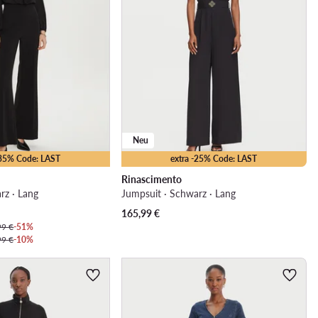
Neu
-35% Code: LAST
extra -25% Code: LAST
Rinascimento
rz · Lang
Jumpsuit · Schwarz · Lang
165,99
€
99 €
-51%
99 €
-10%