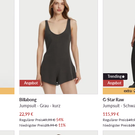
Trending
Angebot
Angebot
extra 
Billabong
G-Star Raw
Jumpsuit · Grau · kurz
Jumpsuit · Schwa
Aktueller Preis
Aktueller Preis
22,99
€
115,99
€
Regulärer Preis
49,99 €
-54%
Regulärer Preis
149,
Niedrigster Preis
25,99 €
-11%
Niedrigster Preis
128