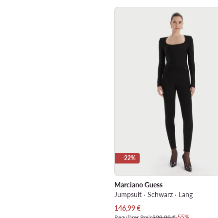
-22%
Marciano Guess
Jumpsuit · Schwarz · Lang
Aktueller Preis
146,99
€
Regulärer Preis
329,99 €
-55%