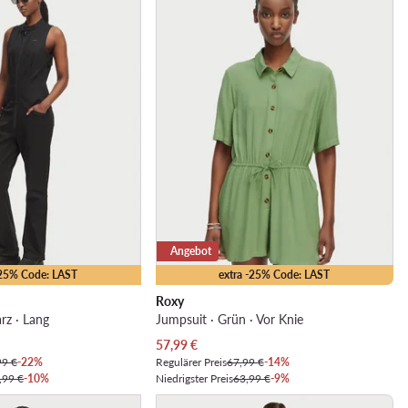
Angebot
-25% Code: LAST
extra -25% Code: LAST
Roxy
rz · Lang
Jumpsuit · Grün · Vor Knie
Aktueller Preis
57,99
€
99 €
-22%
Regulärer Preis
67,99 €
-14%
,99 €
-10%
Niedrigster Preis
63,99 €
-9%