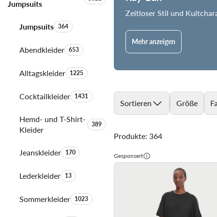
Jumpsuits
Zeitloser Stil und Kultchar
Jumpsuits
Anzahl der Produkte:
364
Mehr anzeigen
Abendkleider
Anzahl der Produkte:
653
Alltagskleider
Anzahl der Produkte:
1225
Cocktailkleider
Anzahl der Produkte:
1431
Sortieren
Größe
F
Hemd- und T-Shirt-
Anzahl der Produkte:
389
Kleider
Produkte: 364
Jeanskleider
Anzahl der Produkte:
170
Gesponsert
Lederkleider
Anzahl der Produkte:
13
Sommerkleider
Anzahl der Produkte:
1023