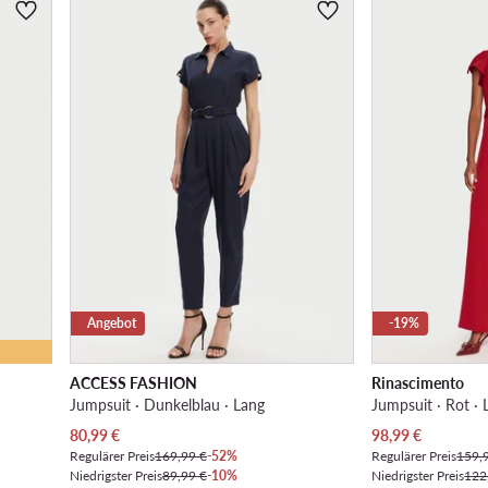
Angebot
-19%
ACCESS FASHION
Rinascimento
Jumpsuit · Dunkelblau · Lang
Jumpsuit · Rot · 
Aktueller Preis
Aktueller Preis
80,99
€
98,99
€
Regulärer Preis
169,99 €
-52%
Regulärer Preis
159,
Niedrigster Preis
89,99 €
-10%
Niedrigster Preis
122