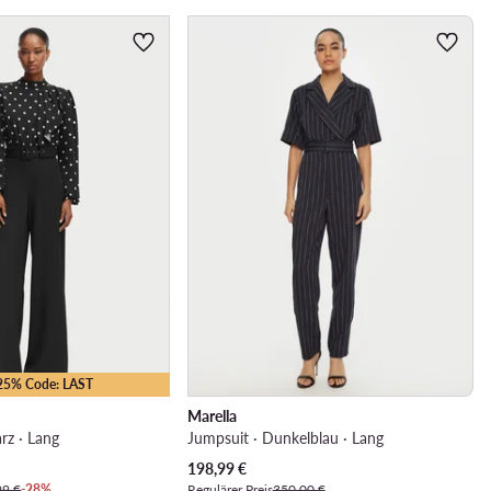
-25% Code: LAST
Marella
rz · Lang
Jumpsuit · Dunkelblau · Lang
Aktueller Preis
198,99
€
99 €
-28%
Regulärer Preis
350,00 €