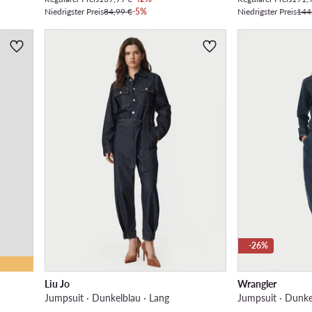
Niedrigster Preis
84,99 €
-5%
Niedrigster Preis
144
-26%
Liu Jo
Wrangler
Jumpsuit · Dunkelblau · Lang
Jumpsuit · Dunke