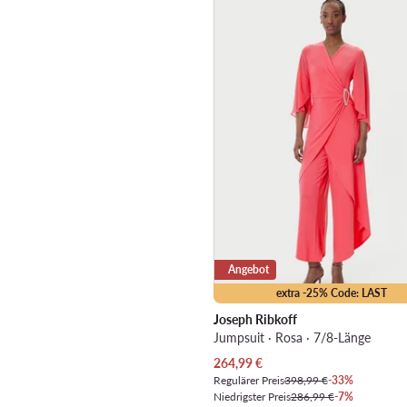
Angebot
extra -25% Code: LAST
Joseph Ribkoff
Jumpsuit · Rosa · 7/8-Länge
Aktueller Preis
264,99
€
Regulärer Preis
398,99 €
-33%
Niedrigster Preis
286,99 €
-7%