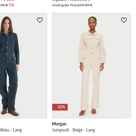
,99 €
-5%
Niedrigster Preis
177,99 €
-22%
Morgan
lblau · Lang
Jumpsuit · Beige · Lang