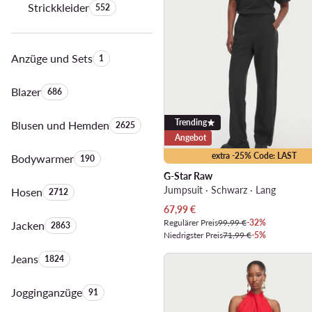
Strickkleider
Anzahl der Produkte:
552
Anzüge und Sets
Anzahl der Produkte:
1
Blazer
Anzahl der Produkte:
686
Trending
Blusen und Hemden
Anzahl der Produkte:
2625
Angebot
extra -25% Code: LAST
Bodywarmer
Anzahl der Produkte:
190
G-Star Raw
Jumpsuit · Schwarz · Lang
Hosen
Anzahl der Produkte:
2712
Aktueller Preis
67,99
€
Regulärer Preis
99,99 €
-32%
Jacken
Anzahl der Produkte:
2863
Niedrigster Preis
71,99 €
-5%
Jeans
Anzahl der Produkte:
1824
Jogginganzüge
Anzahl der Produkte:
91