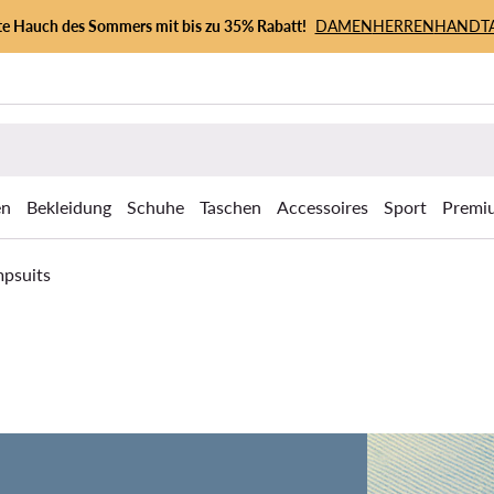
zte Hauch des Sommers mit bis zu 35% Rabatt!
DAMEN
HERREN
HANDT
en
Bekleidung
Schuhe
Taschen
Accessoires
Sport
Premi
mpsuits