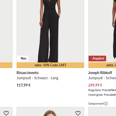
Neu
Angebot
extra -10% Code: LAST
extra 
Rinascimento
Joseph Ribkoff
Jumpsuit · Schwarz · Lang
Jumpsuit · Schwa
Aktueller Preis
117,99
€
249,99
€
Regulärer Preis
378,
Niedrigster Preis
265
Gesponsert