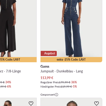
Angebot
-25% Code: LAST
extra -25% Code: LAST
Guess
rz · 7/8-Länge
Jumpsuit · Dunkelblau · Lang
Aktueller Preis
113,99
€
99 €
-34%
Regulärer Preis
179,99 €
-36%
,99 €
-6%
Niedrigster Preis
119,99 €
-5%
Gesponsert