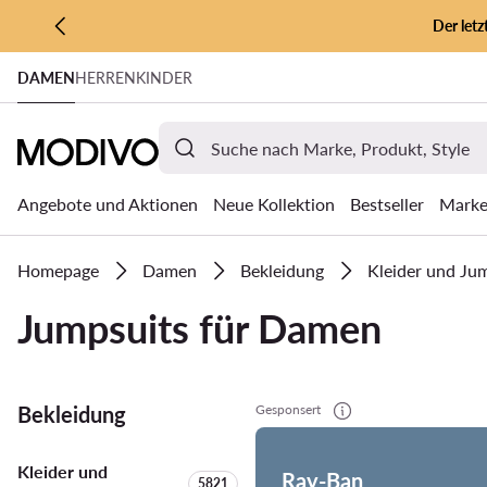
Der let
ZUM HAUPTINHALT SPRINGEN
DAMEN
HERREN
KINDER
ZUR SUCHE
Angebote und Aktionen
Neue Kollektion
Bestseller
Mark
Homepage
Damen
Bekleidung
Kleider und Ju
Jumpsuits für Damen
Bekleidung
Gesponsert
Kleider und
Ray-Ban
Anzahl der Produkte:
5821