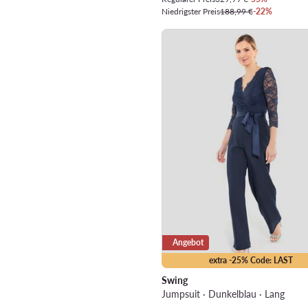
Niedrigster Preis
188,99 €
-22%
Angebot
extra -25% Code: LAST
Swing
Jumpsuit · Dunkelblau · Lang