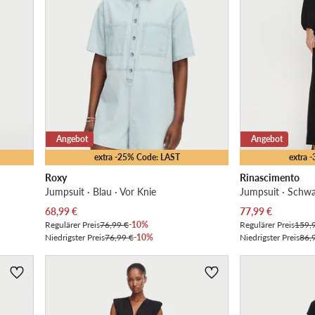
Angebot
Angebot
extra -25% Code: LAST
extra 
Roxy
Rinascimento
Jumpsuit · Blau · Vor Knie
Jumpsuit · Schwa
Aktueller Preis
Aktueller Preis
68,99
€
77,99
€
Regulärer Preis
76,99 €
-10%
Regulärer Preis
159,
Niedrigster Preis
76,99 €
-10%
Niedrigster Preis
86,