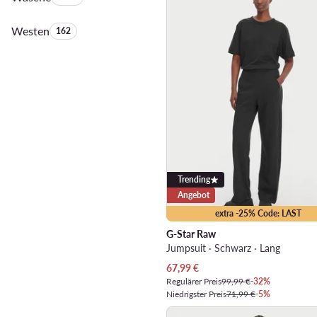
Westen
Anzahl der Produkte:
162
Trending
Angebot
extra -25% Code: LAST
G-Star Raw
Jumpsuit · Schwarz · Lang
Aktueller Preis
67,99
€
Regulärer Preis
99,99 €
-32%
Niedrigster Preis
71,99 €
-5%