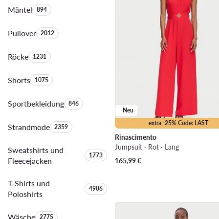
Mäntel
Anzahl der Produkte:
894
Pullover
Anzahl der Produkte:
2012
Röcke
Anzahl der Produkte:
1231
Shorts
Anzahl der Produkte:
1075
Sportbekleidung
Anzahl der Produkte:
846
Neu
extra -25% Code: LAST
Strandmode
Anzahl der Produkte:
2359
Rinascimento
Jumpsuit · Rot · Lang
Sweatshirts und
Anzahl der Produkte:
1773
Fleecejacken
165,99
€
T-Shirts und
Anzahl der Produkte:
4906
Poloshirts
Wäsche
Anzahl der Produkte:
2775