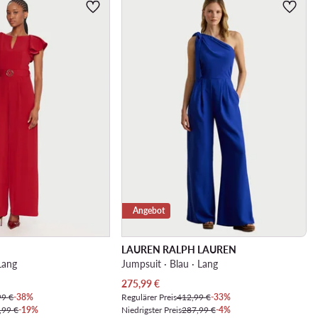
Angebot
LAUREN RALPH LAUREN
Lang
Jumpsuit · Blau · Lang
Aktueller Preis
275,99
€
99 €
-38%
Regulärer Preis
412,99 €
-33%
,99 €
-19%
Niedrigster Preis
287,99 €
-4%