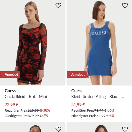
Angebot
Angebot
Guess
Guess
Coctailkleid · Rot · Mini
Kleid für den Alltag · Blau · Mini
Aktueller Preis
Aktueller Preis
73,99
€
31,99
€
Regulärer Preis
119,99 €
-38%
Regulärer Preis
73,99 €
-56%
Niedrigster Preis
79,99 €
-7%
Niedrigster Preis
34,99 €
-8%