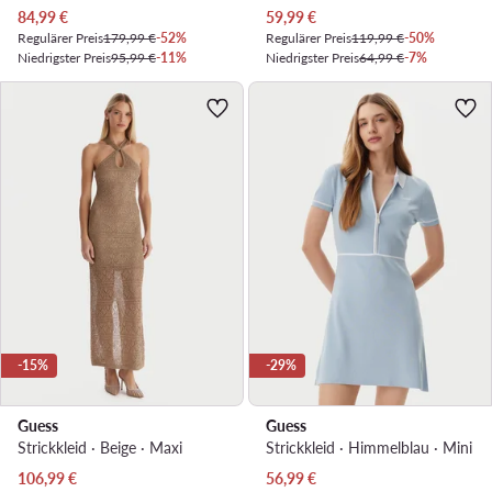
Aktueller Preis
Aktueller Preis
84,99
€
59,99
€
Regulärer Preis
179,99 €
-52%
Regulärer Preis
119,99 €
-50%
Niedrigster Preis
95,99 €
-11%
Niedrigster Preis
64,99 €
-7%
-15%
-29%
Guess
Guess
Strickkleid · Beige · Maxi
Strickkleid · Himmelblau · Mini
Aktueller Preis
Aktueller Preis
106,99
€
56,99
€