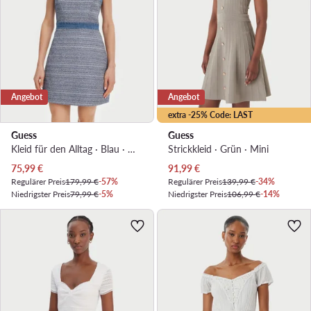
Angebot
Angebot
extra -25% Code: LAST
Guess
Guess
Kleid für den Alltag · Blau · Mini
Strickkleid · Grün · Mini
Aktueller Preis
Aktueller Preis
75,99
€
91,99
€
Regulärer Preis
179,99 €
-57%
Regulärer Preis
139,99 €
-34%
Niedrigster Preis
79,99 €
-5%
Niedrigster Preis
106,99 €
-14%