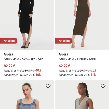
Angebot
Angebot
Guess
Guess
Strickkleid · Schwarz · Midi
Strickkleid · Braun · Midi
Aktueller Preis
Aktueller Preis
82,99
€
62,99
€
Regulärer Preis
139,99 €
-40%
Regulärer Preis
129,99 €
-51%
Niedrigster Preis
92,99 €
-10%
Niedrigster Preis
70,99 €
-11%