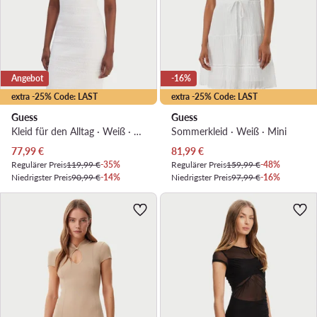
Angebot
-16%
extra -25% Code: LAST
extra -25% Code: LAST
Guess
Guess
Kleid für den Alltag · Weiß · Mini
Sommerkleid · Weiß · Mini
Aktueller Preis
Aktueller Preis
77,99
€
81,99
€
Regulärer Preis
119,99 €
-35%
Regulärer Preis
159,99 €
-48%
Niedrigster Preis
90,99 €
-14%
Niedrigster Preis
97,99 €
-16%