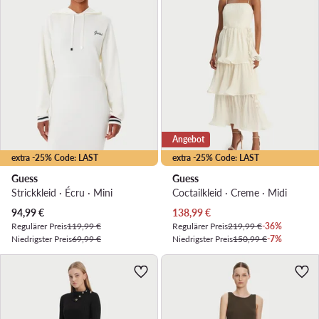
Angebot
extra -25% Code: LAST
extra -25% Code: LAST
Guess
Guess
Strickkleid · Écru · Mini
Coctailkleid · Creme · Midi
Aktueller Preis
Aktueller Preis
94,99
€
138,99
€
Regulärer Preis
119,99 €
Regulärer Preis
219,99 €
-36%
Niedrigster Preis
69,99 €
Niedrigster Preis
150,99 €
-7%