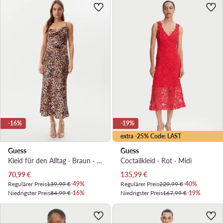
-16%
-19%
extra -25% Code: LAST
Guess
Guess
Kleid für den Alltag · Braun · Midi
Coctailkleid · Rot · Midi
Aktueller Preis
Aktueller Preis
70,99
€
135,99
€
Regulärer Preis
139,99 €
-49%
Regulärer Preis
229,99 €
-40%
Niedrigster Preis
84,99 €
-16%
Niedrigster Preis
167,99 €
-19%