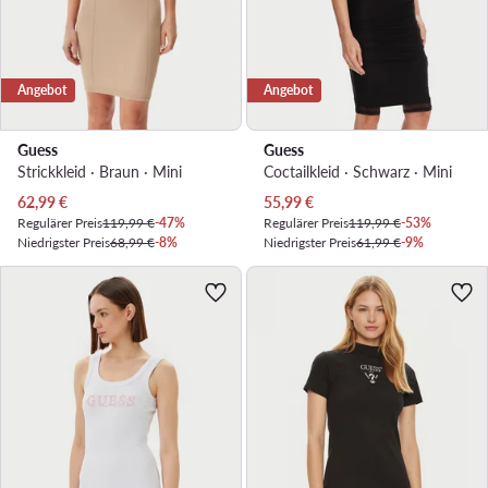
Angebot
Angebot
Guess
Guess
Strickkleid · Braun · Mini
Coctailkleid · Schwarz · Mini
Aktueller Preis
Aktueller Preis
62,99
€
55,99
€
Regulärer Preis
119,99 €
-47%
Regulärer Preis
119,99 €
-53%
Niedrigster Preis
68,99 €
-8%
Niedrigster Preis
61,99 €
-9%