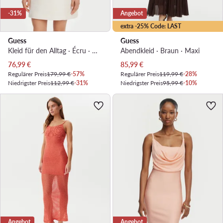
-31%
Angebot
extra -25% Code: LAST
Guess
Guess
Kleid für den Alltag · Écru · Mini
Abendkleid · Braun · Maxi
Aktueller Preis
Aktueller Preis
76,99
€
85,99
€
Regulärer Preis
179,99 €
-57%
Regulärer Preis
119,99 €
-28%
Niedrigster Preis
112,99 €
-31%
Niedrigster Preis
95,99 €
-10%
Angebot
Angebot