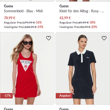
Guess
Guess
Sommerkleid · Blau · Midi
Kleid für den Alltag · Rosa · Mini
Aktueller Preis
Aktueller Preis
78,99
€
42,99
€
Regulärer Preis
179,99 €
-56%
Regulärer Preis
69,99 €
-38%
Niedrigster Preis
103,99 €
-24%
Niedrigster Preis
53,99 €
-20%
-17%
Angebot
Guess
Guess