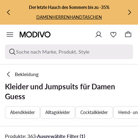
ZUM HAUPTINHALT SPRINGEN
ZUR SUCHE
Der letzte Hauch des Sommers bis zu -35%
DAMEN
HERREN
HANDTASCHEN
Suche nach Marke, Produkt, Style
Bekleidung
Kleider und Jumpsuits für Damen
Guess
Abendkleider
Alltagskleider
Cocktailkleider
Hemd- und
Produkte: 363
·
Ausgewählte Filter (1)