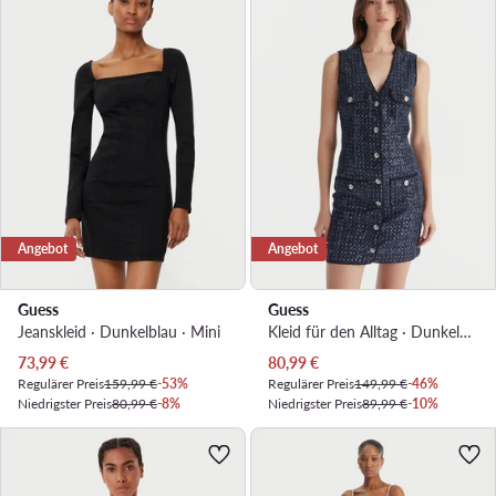
Angebot
Angebot
Guess
Guess
Jeanskleid · Dunkelblau · Mini
Kleid für den Alltag · Dunkelblau · Mini
Aktueller Preis
Aktueller Preis
73,99
€
80,99
€
Regulärer Preis
159,99 €
-53%
Regulärer Preis
149,99 €
-46%
Niedrigster Preis
80,99 €
-8%
Niedrigster Preis
89,99 €
-10%