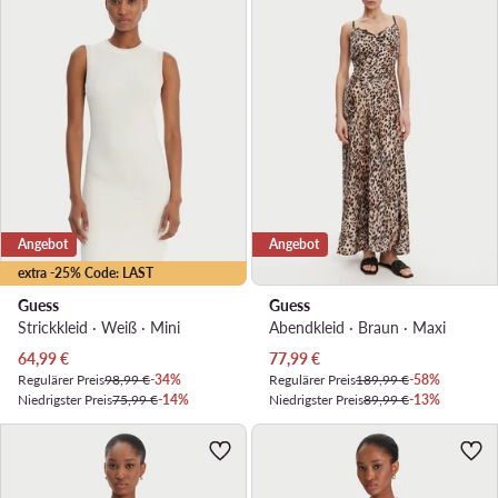
Angebot
Angebot
extra -25% Code: LAST
Guess
Guess
Strickkleid · Weiß · Mini
Abendkleid · Braun · Maxi
Aktueller Preis
Aktueller Preis
64,99
€
77,99
€
Regulärer Preis
98,99 €
-34%
Regulärer Preis
189,99 €
-58%
Niedrigster Preis
75,99 €
-14%
Niedrigster Preis
89,99 €
-13%