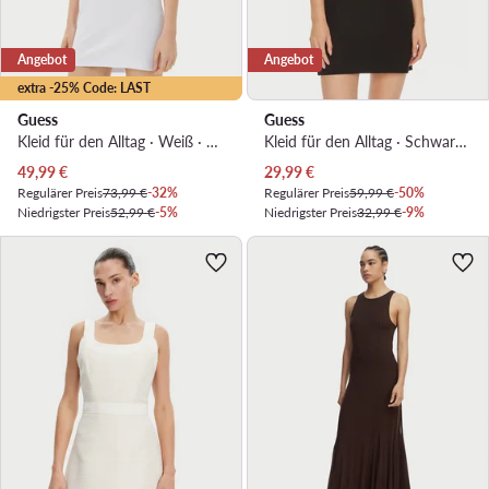
Angebot
Angebot
extra -25% Code: LAST
Guess
Guess
Kleid für den Alltag · Weiß · Mini
Kleid für den Alltag · Schwarz · Mini
Aktueller Preis
Aktueller Preis
49,99
€
29,99
€
Regulärer Preis
73,99 €
-32%
Regulärer Preis
59,99 €
-50%
Niedrigster Preis
52,99 €
-5%
Niedrigster Preis
32,99 €
-9%