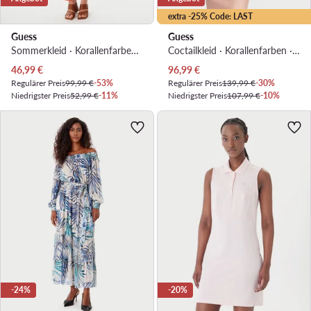
extra -25% Code: LAST
Guess
Guess
Sommerkleid · Korallenfarben · Maxi
Coctailkleid · Korallenfarben · Mini
Aktueller Preis
Aktueller Preis
46,99
€
96,99
€
Regulärer Preis
99,99 €
-53%
Regulärer Preis
139,99 €
-30%
Niedrigster Preis
52,99 €
-11%
Niedrigster Preis
107,99 €
-10%
-24%
-20%