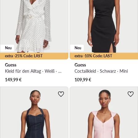
Neu
Neu
extra -25% Code: LAST
extra -10% Code: LAST
Guess
Guess
Kleid für den Alltag · Weiß · Mini
Coctailkleid · Schwarz · Mini
149,99
€
109,99
€