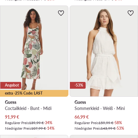
Angebot
-53%
extra -25% Code: LAST
Guess
Guess
Coctailkleid · Bunt · Midi
Sommerkleid · Weiß · Mini
Aktueller Preis
Aktueller Preis
91,99
€
66,99
€
Regulärer Preis
139,99 €
-34%
Regulärer Preis
159,99 €
-58%
Niedrigster Preis
107,99 €
-14%
Niedrigster Preis
143,99 €
-53%