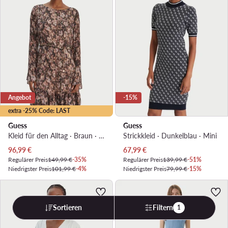
Angebot
-15%
extra -25% Code: LAST
Guess
Guess
Kleid für den Alltag · Braun · Mini
Strickkleid · Dunkelblau · Mini
Aktueller Preis
Aktueller Preis
96,99
€
67,99
€
Regulärer Preis
149,99 €
-35%
Regulärer Preis
139,99 €
-51%
Niedrigster Preis
101,99 €
-4%
Niedrigster Preis
79,99 €
-15%
Sortieren
Filtern
1