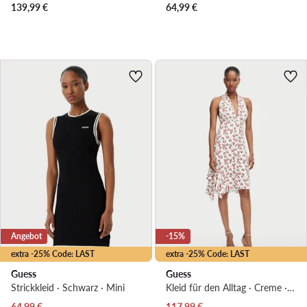
139,99
€
64,99
€
Angebot
-15%
extra -25% Code: LAST
extra -25% Code: LAST
Guess
Guess
Strickkleid · Schwarz · Mini
Kleid für den Alltag · Creme · Mini, Asymmetrisch
Aktueller Preis
Aktueller Preis
64,99
€
117,99
€