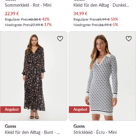
Sommerkleid · Rot · Mini
Kleid für den Alltag · Dunkelblau · Mini
Aktueller Preis
Aktueller Preis
22,99
€
34,99
€
Regulärer Preis
40,00 €
-42%
Regulärer Preis
69,99 €
-50%
Niedrigster Preis
27,99 €
-17%
Niedrigster Preis
36,99 €
-5%
Angebot
Angebot
Guess
Guess
Kleid für den Alltag · Bunt · Maxi
Strickkleid · Écru · Mini