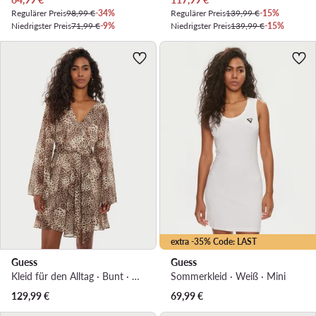
Regulärer Preis
98,99 €
-34%
Regulärer Preis
139,99 €
-15%
Niedrigster Preis
71,99 €
-9%
Niedrigster Preis
139,99 €
-15%
extra -35% Code: LAST
Guess
Guess
Kleid für den Alltag · Bunt · Mini
Sommerkleid · Weiß · Mini
129,99
€
69,99
€