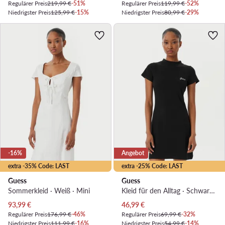
Regulärer Preis
219,99 €
-51%
Regulärer Preis
119,99 €
-52%
Niedrigster Preis
125,99 €
-15%
Niedrigster Preis
80,99 €
-29%
-16%
Angebot
extra -35% Code: LAST
extra -25% Code: LAST
Guess
Guess
Sommerkleid · Weiß · Mini
Kleid für den Alltag · Schwarz · Mini
Aktueller Preis
Aktueller Preis
93,99
€
46,99
€
Regulärer Preis
176,99 €
-46%
Regulärer Preis
69,99 €
-32%
Niedrigster Preis
111,99 €
-16%
Niedrigster Preis
54,99 €
-14%