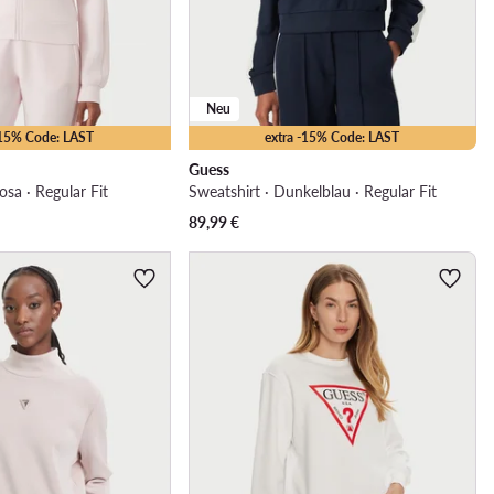
Neu
-15% Code: LAST
extra -15% Code: LAST
Guess
osa · Regular Fit
Sweatshirt · Dunkelblau · Regular Fit
89,99
€