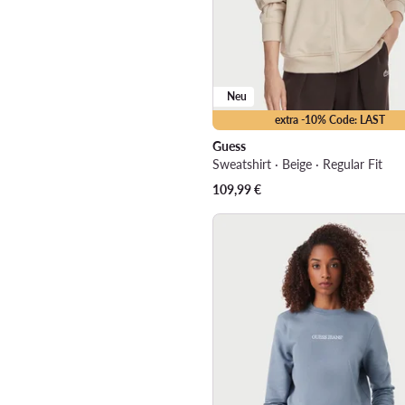
Neu
extra -10% Code: LAST
Guess
Sweatshirt · Beige · Regular Fit
109,99
€