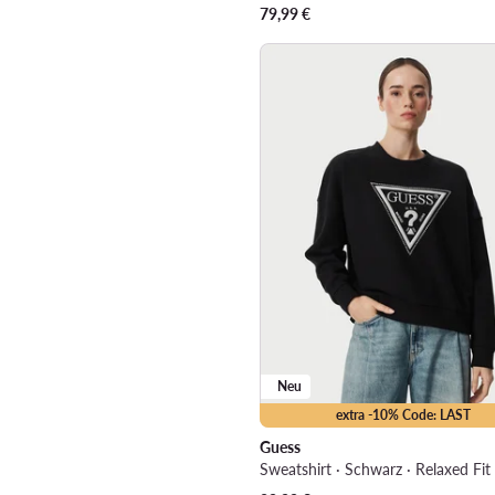
79,99
€
Neu
extra -10% Code: LAST
Guess
Sweatshirt · Schwarz · Relaxed Fit