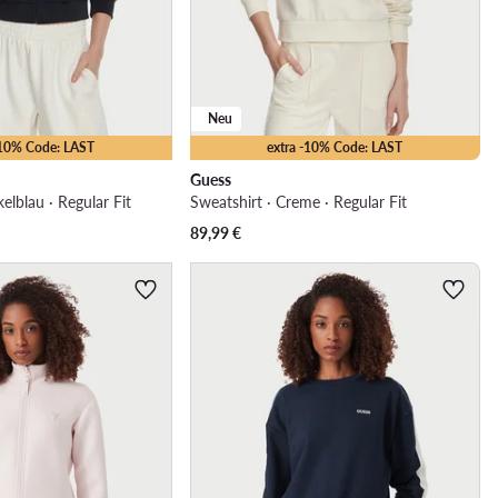
Neu
-10% Code: LAST
extra -10% Code: LAST
Guess
elblau · Regular Fit
Sweatshirt · Creme · Regular Fit
89,99
€