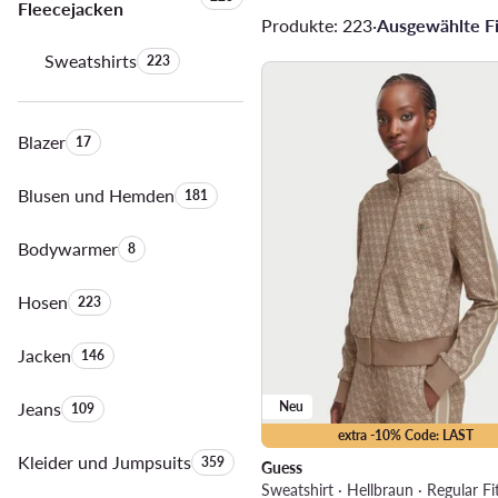
Fleecejacken
Produkte: 223
·
Ausgewählte Fil
Sweatshirts
Anzahl der Produkte:
223
Blazer
Anzahl der Produkte:
17
Blusen und Hemden
Anzahl der Produkte:
181
Bodywarmer
Anzahl der Produkte:
8
Hosen
Anzahl der Produkte:
223
Jacken
Anzahl der Produkte:
146
Jeans
Anzahl der Produkte:
Neu
109
extra -10% Code: LAST
Kleider und Jumpsuits
Anzahl der Produkte:
359
Guess
Sweatshirt · Hellbraun · Regular Fi