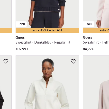
Neu
Neu
extra -15% Code: LAST
extra 
Guess
Guess
Sweatshirt · Dunkelblau · Regular Fit
Sweatshirt · Hellr
109,99
€
84,99
€