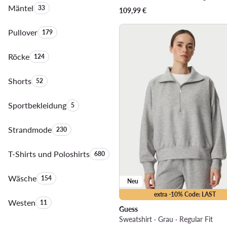
Mäntel
Anzahl der Produkte:
33
109,99
€
Pullover
Anzahl der Produkte:
179
Röcke
Anzahl der Produkte:
124
Shorts
Anzahl der Produkte:
52
Sportbekleidung
Anzahl der Produkte:
5
Strandmode
Anzahl der Produkte:
230
T-Shirts und Poloshirts
Anzahl der Produkte:
680
Wäsche
Anzahl der Produkte:
154
Neu
extra -10% Code: LAST
Westen
Anzahl der Produkte:
11
Guess
Sweatshirt · Grau · Regular Fit