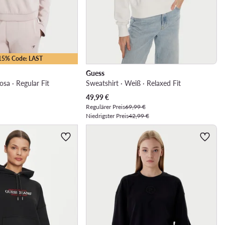
-15% Code: LAST
Guess
osa · Regular Fit
Sweatshirt · Weiß · Relaxed Fit
Aktueller Preis
49,99
€
Regulärer Preis
69,99 €
Niedrigster Preis
42,99 €