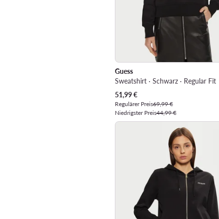
Guess
Sweatshirt · Schwarz · Regular Fit
Aktueller Preis
51,99
€
Regulärer Preis
69,99 €
Niedrigster Preis
44,99 €