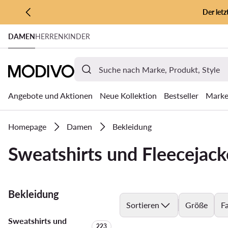
Der let
ZUM HAUPTINHALT SPRINGEN
DAMEN
HERREN
KINDER
ZUR SUCHE
Angebote und Aktionen
Neue Kollektion
Bestseller
Mark
Homepage
Damen
Bekleidung
Sweatshirts und Fleecejac
Bekleidung
Sortieren
Größe
F
Sweatshirts und
Anzahl der Produkte:
223