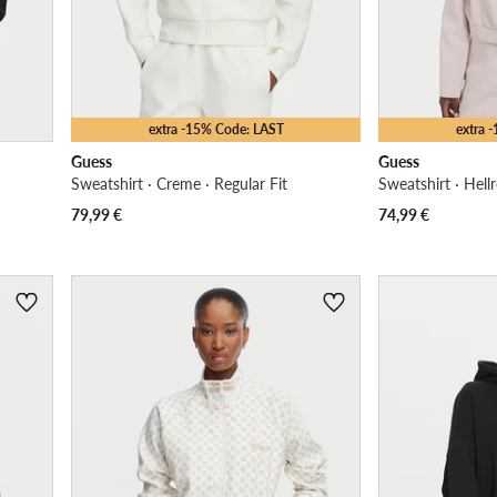
extra -15% Code: LAST
extra 
Guess
Guess
Sweatshirt · Creme · Regular Fit
Sweatshirt · Hellr
79,99
€
74,99
€