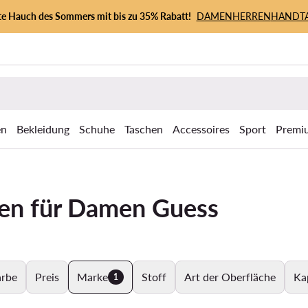
zte Hauch des Sommers mit bis zu 35% Rabatt!
DAMEN
HERREN
HANDT
en
Bekleidung
Schuhe
Taschen
Accessoires
Sport
Premi
ken für Damen Guess
arbe
Preis
Marke
Stoff
Art der Oberfläche
Ka
1