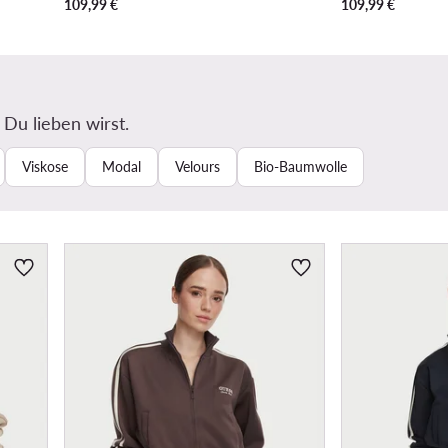
109,99
€
109,99
€
 Du lieben wirst.
Viskose
Modal
Velours
Bio-Baumwolle