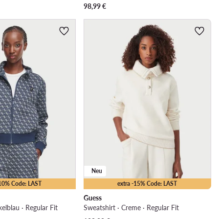
98,99
€
Neu
-10% Code: LAST
extra -15% Code: LAST
Guess
elblau · Regular Fit
Sweatshirt · Creme · Regular Fit