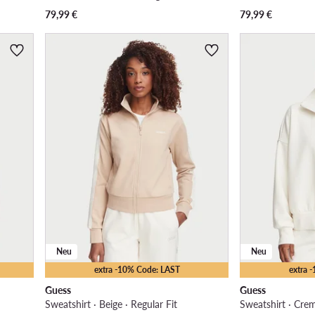
79,99
€
79,99
€
Neu
Neu
extra -10% Code: LAST
extra 
Guess
Guess
Sweatshirt · Beige · Regular Fit
Sweatshirt · Crem