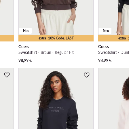
Neu
Neu
extra -10% Code: LAST
extra 
Guess
Guess
Sweatshirt · Braun · Regular Fit
Sweatshirt · Dunk
98,99
€
98,99
€