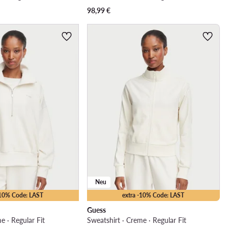
98,99
€
Neu
-10% Code: LAST
extra -10% Code: LAST
Guess
e · Regular Fit
Sweatshirt · Creme · Regular Fit