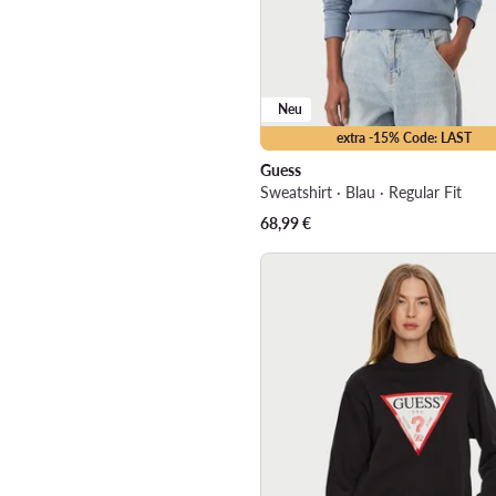
Neu
extra -15% Code: LAST
Guess
Sweatshirt · Blau · Regular Fit
68,99
€