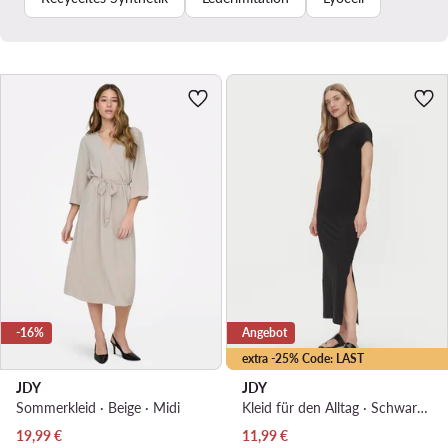
-16%
Angebot
extra -25% Code: LAST
JDY
JDY
Sommerkleid · Beige · Midi
Kleid für den Alltag · Schwarz · Midi
Aktueller Preis
Aktueller Preis
19,99
€
11,99
€