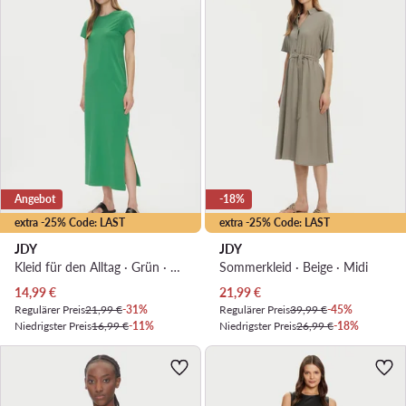
Angebot
-18%
extra -25% Code: LAST
extra -25% Code: LAST
JDY
JDY
Kleid für den Alltag · Grün · Midi
Sommerkleid · Beige · Midi
Aktueller Preis
Aktueller Preis
14,99
€
21,99
€
Regulärer Preis
21,99 €
-31%
Regulärer Preis
39,99 €
-45%
Niedrigster Preis
16,99 €
-11%
Niedrigster Preis
26,99 €
-18%