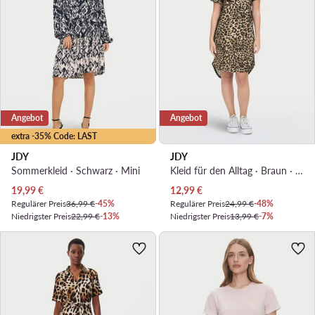
Angebot
Angebot
extra -35% Code: LAST
JDY
JDY
Sommerkleid · Schwarz · Mini
Kleid für den Alltag · Braun · Mini
Aktueller Preis
Aktueller Preis
19,99
€
12,99
€
Regulärer Preis
36,99 €
-45%
Regulärer Preis
24,99 €
-48%
Niedrigster Preis
22,99 €
-13%
Niedrigster Preis
13,99 €
-7%