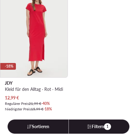
-18%
JDY
Kleid für den Alltag · Rot · Midi
Aktueller Preis
12,99
€
Regulärer Preis
21,99 €
-40%
Niedrigster Preis
15,99 €
-18%
Sortieren
Filtern
1