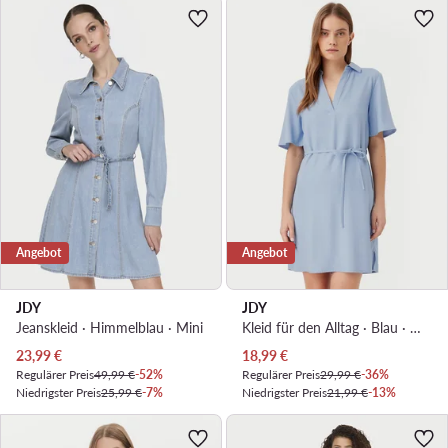
Angebot
Angebot
JDY
JDY
Jeanskleid · Himmelblau · Mini
Kleid für den Alltag · Blau · Mini
Aktueller Preis
Aktueller Preis
23,99
€
18,99
€
Regulärer Preis
49,99 €
-52%
Regulärer Preis
29,99 €
-36%
Niedrigster Preis
25,99 €
-7%
Niedrigster Preis
21,99 €
-13%