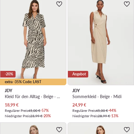
-20%
Angebot
extra -35% Code: LAST
JDY
JDY
Kleid für den Alltag · Beige · Midi
Sommerkleid · Beige · Midi
Aktueller Preis
Aktueller Preis
18,99
€
24,99
€
Regulärer Preis
45,00 €
-57%
Regulärer Preis
45,00 €
-44%
Niedrigster Preis
23,99 €
-20%
Niedrigster Preis
28,99 €
-13%