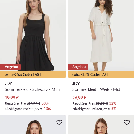
Angebot
Angebot
extra -25% Code: LAST
extra -35% Code: LAST
JDY
JDY
Sommerkleid · Schwarz · Mini
Sommerkleid · Weiß · Midi
Aktueller Preis
Aktueller Preis
19,99
€
26,99
€
Regulärer Preis
39,99 €
-50%
Regulärer Preis
39,99 €
-32%
Niedrigster Preis
22,99 €
-13%
Niedrigster Preis
28,99 €
-6%