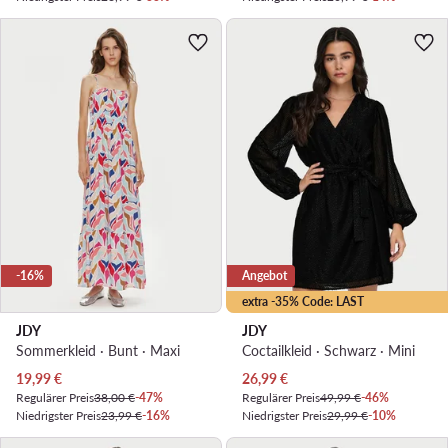
-16%
Angebot
extra -35% Code: LAST
JDY
JDY
Sommerkleid · Bunt · Maxi
Coctailkleid · Schwarz · Mini
Aktueller Preis
Aktueller Preis
19,99
€
26,99
€
Regulärer Preis
38,00 €
-47%
Regulärer Preis
49,99 €
-46%
Niedrigster Preis
23,99 €
-16%
Niedrigster Preis
29,99 €
-10%