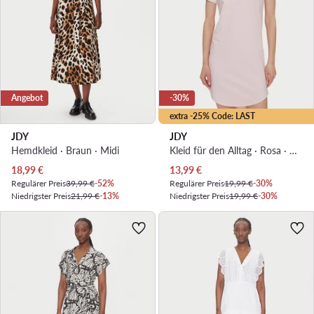
Angebot
-30%
extra -25% Code: LAST
JDY
JDY
Hemdkleid · Braun · Midi
Kleid für den Alltag · Rosa · Mini
Aktueller Preis
Aktueller Preis
18,99
€
13,99
€
Regulärer Preis
39,99 €
-52%
Regulärer Preis
19,99 €
-30%
Niedrigster Preis
21,99 €
-13%
Niedrigster Preis
19,99 €
-30%