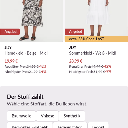
Angebot
Angebot
extra -35% Code: LAST
JDY
JDY
Hemdkleid · Beige · Midi
Sommerkleid · Weiß · Midi
Aktueller Preis
Aktueller Preis
19,99
€
28,99
€
Regulärer Preis
34,99 €
-42%
Regulärer Preis
49,99 €
-42%
Niedrigster Preis
21,99 €
-9%
Niedrigster Preis
31,99 €
-9%
Der Stoff zählt
Wähle eine Stoffart, die Du lieben wirst.
Baumwolle
Viskose
Synthetik
Recyceltes Synthetik
Lederimitation
Lyocell