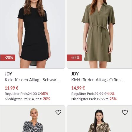
-20%
-25%
JDY
JDY
Kleid für den Alltag · Schwarz · Mini
Kleid für den Alltag · Grün · Mini
Aktueller Preis
Aktueller Preis
11,99
€
14,99
€
Regulärer Preis
24,00 €
-50%
Regulärer Preis
29,99 €
-50%
Niedrigster Preis
14,99 €
-20%
Niedrigster Preis
19,99 €
-25%