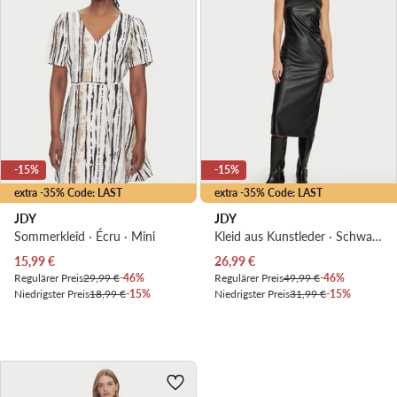
-15%
-15%
extra -35% Code: LAST
extra -35% Code: LAST
JDY
JDY
Sommerkleid · Écru · Mini
Kleid aus Kunstleder · Schwarz · Midi
Aktueller Preis
Aktueller Preis
15,99
€
26,99
€
Regulärer Preis
29,99 €
-46%
Regulärer Preis
49,99 €
-46%
Niedrigster Preis
18,99 €
-15%
Niedrigster Preis
31,99 €
-15%