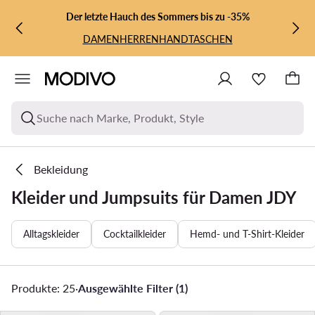
ZUM HAUPTINHALT SPRINGEN
ZUR SUCHE
Der letzte Hauch des Sommers bis zu -35%
DAMEN
HERREN
HANDTASCHEN
Suche nach Marke, Produkt, Style
Bekleidung
Kleider und Jumpsuits für Damen JDY
Alltagskleider
Cocktailkleider
Hemd- und T-Shirt-Kleider
Produkte: 25
·
Ausgewählte Filter (1)