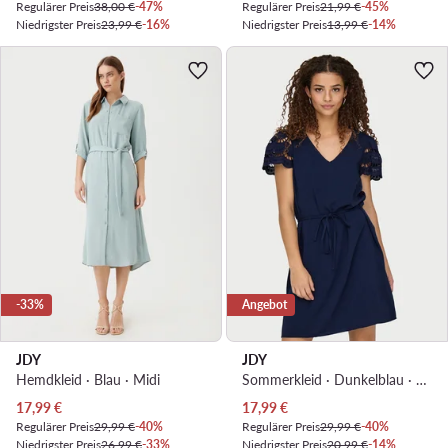
Regulärer Preis
38,00 €
-47%
Regulärer Preis
21,99 €
-45%
Niedrigster Preis
23,99 €
-16%
Niedrigster Preis
13,99 €
-14%
-33%
Angebot
JDY
JDY
Hemdkleid · Blau · Midi
Sommerkleid · Dunkelblau · Mini
Aktueller Preis
Aktueller Preis
17,99
€
17,99
€
Regulärer Preis
29,99 €
-40%
Regulärer Preis
29,99 €
-40%
Niedrigster Preis
26,99 €
-33%
Niedrigster Preis
20,99 €
-14%