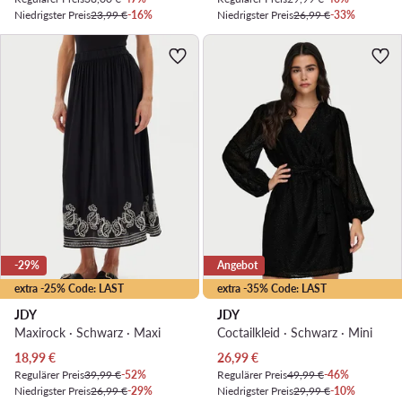
Niedrigster Preis
23,99 €
-16%
Niedrigster Preis
26,99 €
-33%
-29%
Angebot
extra -25% Code: LAST
extra -35% Code: LAST
JDY
JDY
Maxirock · Schwarz · Maxi
Coctailkleid · Schwarz · Mini
Aktueller Preis
Aktueller Preis
18,99
€
26,99
€
Regulärer Preis
39,99 €
-52%
Regulärer Preis
49,99 €
-46%
Niedrigster Preis
26,99 €
-29%
Niedrigster Preis
29,99 €
-10%