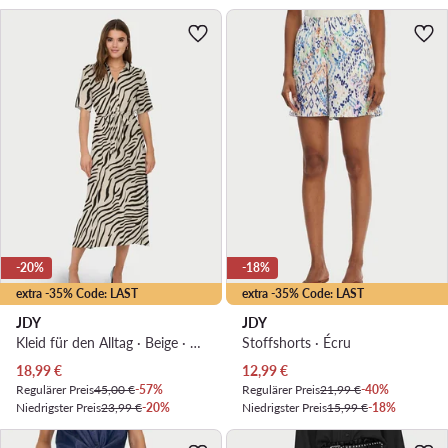
-20%
-18%
extra -35% Code: LAST
extra -35% Code: LAST
JDY
JDY
Kleid für den Alltag · Beige · Midi
Stoffshorts · Écru
Aktueller Preis
Aktueller Preis
18,99
€
12,99
€
Regulärer Preis
45,00 €
-57%
Regulärer Preis
21,99 €
-40%
Niedrigster Preis
23,99 €
-20%
Niedrigster Preis
15,99 €
-18%