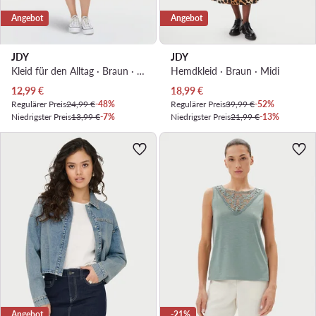
Angebot
Angebot
JDY
JDY
Kleid für den Alltag · Braun · Mini
Hemdkleid · Braun · Midi
Aktueller Preis
Aktueller Preis
12,99
€
18,99
€
Regulärer Preis
24,99 €
-48%
Regulärer Preis
39,99 €
-52%
Niedrigster Preis
13,99 €
-7%
Niedrigster Preis
21,99 €
-13%
Angebot
-21%