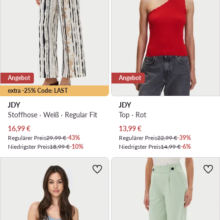
Angebot
Angebot
extra -25% Code: LAST
JDY
JDY
Stoffhose · Weiß · Regular Fit
Top · Rot
Aktueller Preis
Aktueller Preis
16,99
€
13,99
€
Regulärer Preis
29,99 €
-43%
Regulärer Preis
22,99 €
-39%
Niedrigster Preis
18,99 €
-10%
Niedrigster Preis
14,99 €
-6%