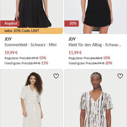
Angebot
-20%
extra -25% Code: LAST
JDY
JDY
Sommerkleid · Schwarz · Mini
Kleid für den Alltag · Schwarz · Mini
Aktueller Preis
Aktueller Preis
19,99
€
11,99
€
Regulärer Preis
39,99 €
-50%
Regulärer Preis
24,00 €
-50%
Niedrigster Preis
22,99 €
-13%
Niedrigster Preis
14,99 €
-20%