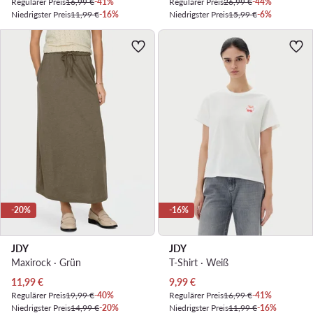
Regulärer Preis
16,99 €
-41%
Regulärer Preis
26,99 €
-44%
Niedrigster Preis
11,99 €
-16%
Niedrigster Preis
15,99 €
-6%
-20%
-16%
JDY
JDY
Maxirock · Grün
T-Shirt · Weiß
Aktueller Preis
Aktueller Preis
11,99
€
9,99
€
Regulärer Preis
19,99 €
-40%
Regulärer Preis
16,99 €
-41%
Niedrigster Preis
14,99 €
-20%
Niedrigster Preis
11,99 €
-16%