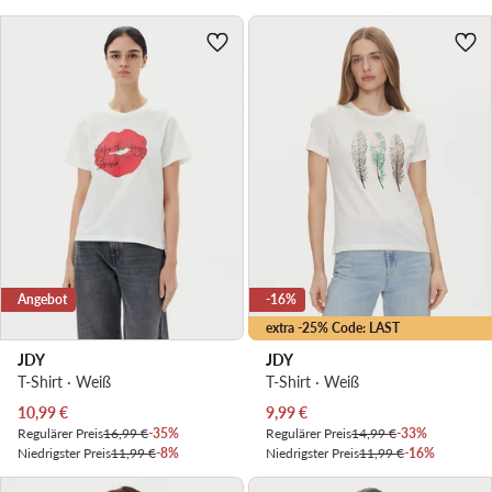
Angebot
-16%
extra -25% Code: LAST
JDY
JDY
T-Shirt · Weiß
T-Shirt · Weiß
Aktueller Preis
Aktueller Preis
10,99
€
9,99
€
Regulärer Preis
16,99 €
-35%
Regulärer Preis
14,99 €
-33%
Niedrigster Preis
11,99 €
-8%
Niedrigster Preis
11,99 €
-16%