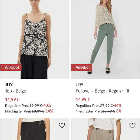
Angebot
Angebot
JDY
JDY
Top · Beige
Pullover · Beige · Regular Fit
Aktueller Preis
Aktueller Preis
11,99
€
14,99
€
Regulärer Preis
19,99 €
-40%
Regulärer Preis
27,99 €
-46%
Niedrigster Preis
13,99 €
-14%
Niedrigster Preis
15,99 €
-6%