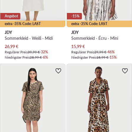
Angebot
-15%
extra -35% Code: LAST
extra -35% Code: LAST
JDY
JDY
Sommerkleid · Weiß · Midi
Sommerkleid · Écru · Mini
Aktueller Preis
Aktueller Preis
26,99
€
15,99
€
Regulärer Preis
39,99 €
-32%
Regulärer Preis
29,99 €
-46%
Niedrigster Preis
28,99 €
-6%
Niedrigster Preis
18,99 €
-15%