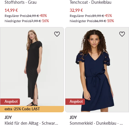
Stoffshorts · Grau
Tenchcoat · Dunkelblau
Aktueller Preis
Aktueller Preis
14,99
€
32,99
€
Regulärer Preis
24,99 €
-40%
Regulärer Preis
59,99 €
-45%
Niedrigster Preis
17,99 €
-16%
Niedrigster Preis
36,99 €
-10%
Angebot
Angebot
extra -25% Code: LAST
JDY
JDY
Kleid für den Alltag · Schwarz · Midi
Sommerkleid · Dunkelblau · Mini