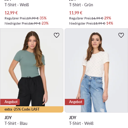
T-Shirt · Weiß
T-Shirt · Grün
Aktueller Preis
Aktueller Preis
12,99
€
11,99
€
Regulärer Preis
19,99 €
-35%
Regulärer Preis
16,99 €
-29%
Niedrigster Preis
16,99 €
-23%
Niedrigster Preis
13,99 €
-14%
Angebot
Angebot
extra -25% Code: LAST
JDY
JDY
T-Shirt · Blau
T-Shirt · Weiß