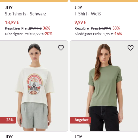
JDY
JDY
Stoffshorts · Schwarz
T-Shirt · Weiß
Aktueller Preis
Aktueller Preis
18,99
€
9,99
€
Regulärer Preis
29,99 €
-36%
Regulärer Preis
14,99 €
-33%
Niedrigster Preis
23,99 €
-20%
Niedrigster Preis
11,99 €
-16%
-23%
Angebot
JDY
JDY