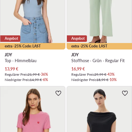
Angebot
Angebot
extra -25% Code: LAST
extra -25% Code: LAST
JDY
JDY
Top · Himmelblau
Stoffhose · Grün · Regular Fit
Aktueller Preis
Aktueller Preis
13,99
€
16,99
€
Regulärer Preis
21,99 €
-36%
Regulärer Preis
29,99 €
-43%
Niedrigster Preis
14,99 €
-6%
Niedrigster Preis
18,99 €
-10%