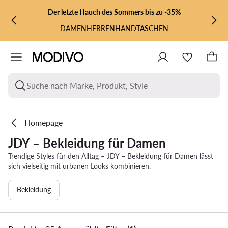
ZUM HAUPTINHALT SPRINGEN
ZUR SUCHE
Der letzte Hauch des Sommers bis zu -35%
DAMEN
HERREN
HANDTASCHEN
Suche nach Marke, Produkt, Style
Homepage
JDY – Bekleidung für Damen
Trendige Styles für den Alltag – JDY – Bekleidung für Damen lässt
sich vielseitig mit urbanen Looks kombinieren.
Bekleidung