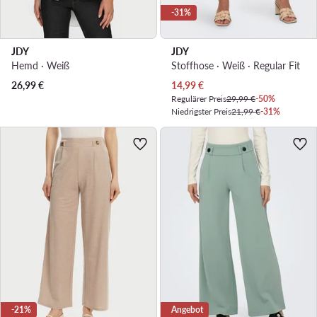
-31%
JDY
JDY
Hemd · Weiß
Stoffhose · Weiß · Regular Fit
Aktueller Preis
26,99
€
14,99
€
Regulärer Preis
29,99 €
-50%
Niedrigster Preis
21,99 €
-31%
-21%
Angebot