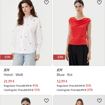
-15%
-23%
JDY
JDY
Hemd · Weiß
Bluse · Rot
Aktueller Preis
Aktueller Preis
21,99
€
12,99
€
Regulärer Preis
39,99 €
-45%
Regulärer Preis
19,99 €
-35%
Niedrigster Preis
25,99 €
-15%
Niedrigster Preis
16,99 €
-23%