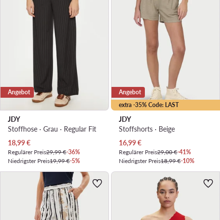
Angebot
Angebot
extra -35% Code: LAST
JDY
JDY
Stoffhose · Grau · Regular Fit
Stoffshorts · Beige
Aktueller Preis
Aktueller Preis
18,99
€
16,99
€
Regulärer Preis
29,99 €
-36%
Regulärer Preis
29,00 €
-41%
Niedrigster Preis
19,99 €
-5%
Niedrigster Preis
18,99 €
-10%