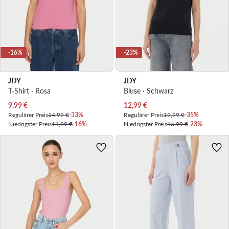
-16%
-23%
JDY
JDY
T-Shirt · Rosa
Bluse · Schwarz
Aktueller Preis
Aktueller Preis
9,99
€
12,99
€
Regulärer Preis
14,99 €
-33%
Regulärer Preis
19,99 €
-35%
Niedrigster Preis
11,99 €
-16%
Niedrigster Preis
16,99 €
-23%