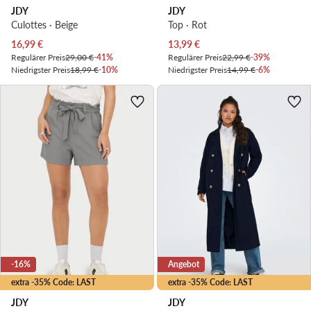
JDY
JDY
Culottes · Beige
Top · Rot
Aktueller Preis
Aktueller Preis
16,99
€
13,99
€
Regulärer Preis
29,00 €
-41%
Regulärer Preis
22,99 €
-39%
Niedrigster Preis
18,99 €
-10%
Niedrigster Preis
14,99 €
-6%
-16%
Angebot
extra -35% Code: LAST
extra -35% Code: LAST
JDY
JDY