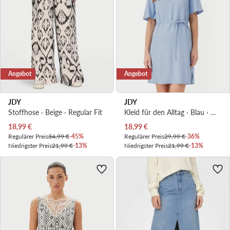
Angebot
Angebot
JDY
JDY
Stoffhose · Beige · Regular Fit
Kleid für den Alltag · Blau · Mini
Aktueller Preis
Aktueller Preis
18,99
€
18,99
€
Regulärer Preis
34,99 €
-45%
Regulärer Preis
29,99 €
-36%
Niedrigster Preis
21,99 €
-13%
Niedrigster Preis
21,99 €
-13%