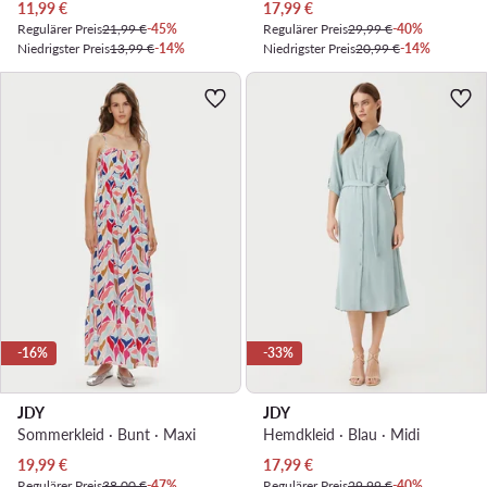
Aktueller Preis
Aktueller Preis
11,99
€
17,99
€
Regulärer Preis
21,99 €
-45%
Regulärer Preis
29,99 €
-40%
Niedrigster Preis
13,99 €
-14%
Niedrigster Preis
20,99 €
-14%
-16%
-33%
JDY
JDY
Sommerkleid · Bunt · Maxi
Hemdkleid · Blau · Midi
Aktueller Preis
Aktueller Preis
19,99
€
17,99
€
Regulärer Preis
38,00 €
-47%
Regulärer Preis
29,99 €
-40%