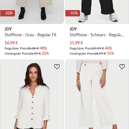
-22%
-15%
JDY
JDY
Stoffhose · Grau · Regular Fit
Stoffhose · Schwarz · Regular Fit
Aktueller Preis
Aktueller Preis
16,99
€
15,99
€
Regulärer Preis
33,00 €
-48%
Regulärer Preis
29,99 €
-46%
Niedrigster Preis
21,99 €
-22%
Niedrigster Preis
18,99 €
-15%