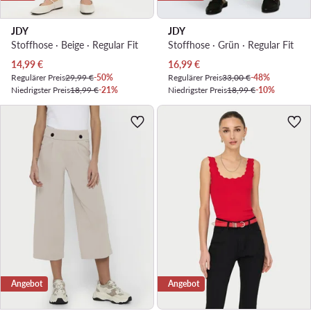
JDY
JDY
Stoffhose · Beige · Regular Fit
Stoffhose · Grün · Regular Fit
Aktueller Preis
Aktueller Preis
14,99
€
16,99
€
Regulärer Preis
29,99 €
-50%
Regulärer Preis
33,00 €
-48%
Niedrigster Preis
18,99 €
-21%
Niedrigster Preis
18,99 €
-10%
Angebot
Angebot