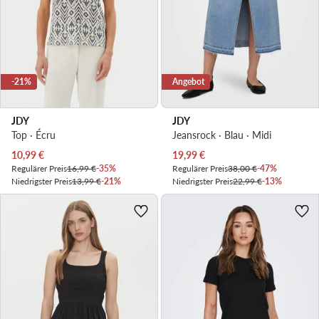
-21%
Angebot
JDY
JDY
Top · Écru
Jeansrock · Blau · Midi
Aktueller Preis
Aktueller Preis
10,99
€
19,99
€
Regulärer Preis
16,99 €
-35%
Regulärer Preis
38,00 €
-47%
Niedrigster Preis
13,99 €
-21%
Niedrigster Preis
22,99 €
-13%