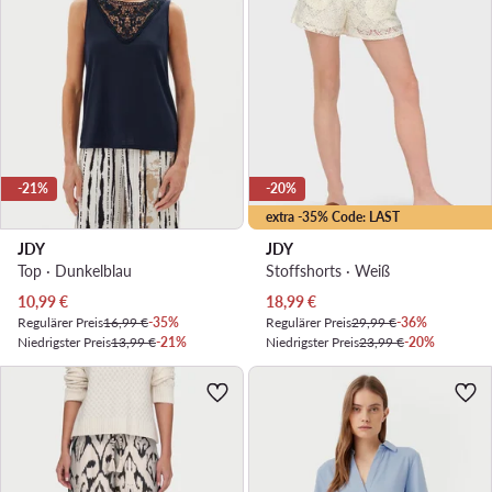
-21%
-20%
extra -35% Code: LAST
JDY
JDY
Top · Dunkelblau
Stoffshorts · Weiß
Aktueller Preis
Aktueller Preis
10,99
€
18,99
€
Regulärer Preis
16,99 €
-35%
Regulärer Preis
29,99 €
-36%
Niedrigster Preis
13,99 €
-21%
Niedrigster Preis
23,99 €
-20%