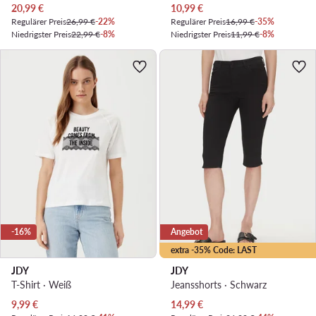
Aktueller Preis
Aktueller Preis
20,99
€
10,99
€
Regulärer Preis
26,99 €
-22%
Regulärer Preis
16,99 €
-35%
Niedrigster Preis
22,99 €
-8%
Niedrigster Preis
11,99 €
-8%
-16%
Angebot
extra -35% Code: LAST
JDY
JDY
T-Shirt · Weiß
Jeansshorts · Schwarz
Aktueller Preis
Aktueller Preis
9,99
€
14,99
€