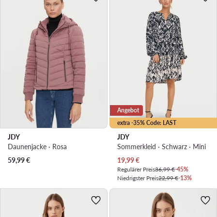
Angebot
extra -35% Code: LAST
JDY
JDY
Daunenjacke · Rosa
Sommerkleid · Schwarz · Mini
Aktueller Preis
59,99
€
19,99
€
Regulärer Preis
36,99 €
-45%
Niedrigster Preis
22,99 €
-13%