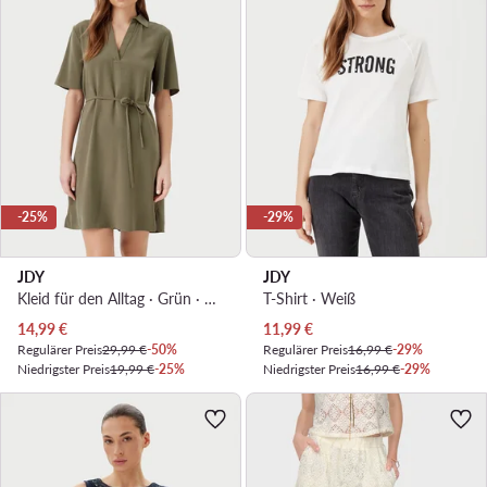
-25%
-29%
JDY
JDY
Kleid für den Alltag · Grün · Mini
T-Shirt · Weiß
Aktueller Preis
Aktueller Preis
14,99
€
11,99
€
Regulärer Preis
29,99 €
-50%
Regulärer Preis
16,99 €
-29%
Niedrigster Preis
19,99 €
-25%
Niedrigster Preis
16,99 €
-29%