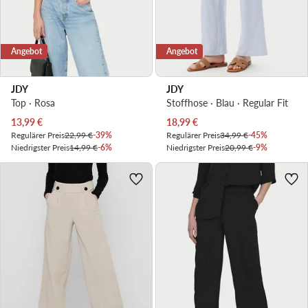
Angebot
Angebot
JDY
JDY
Top · Rosa
Stoffhose · Blau · Regular Fit
Aktueller Preis
Aktueller Preis
13,99
€
18,99
€
Regulärer Preis
22,99 €
-39%
Regulärer Preis
34,99 €
-45%
Niedrigster Preis
14,99 €
-6%
Niedrigster Preis
20,99 €
-9%