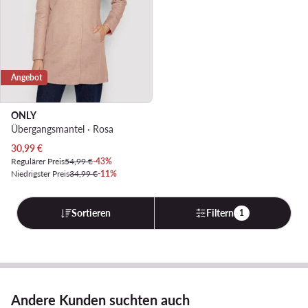
Angebot
ONLY
Übergangsmantel · Rosa
Aktueller Preis
30,99
€
Regulärer Preis
54,99 €
-43%
Niedrigster Preis
34,99 €
-11%
Sortieren
Filtern
1
Andere Kunden suchten auch