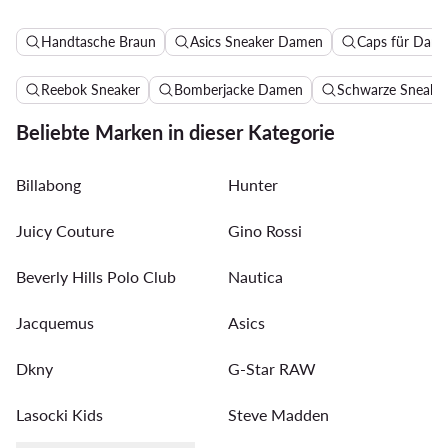
Handtasche Braun
Asics Sneaker Damen
Caps für Dam
Reebok Sneaker
Bomberjacke Damen
Schwarze Sneake
Beliebte Marken in dieser Kategorie
Billabong
Hunter
Juicy Couture
Gino Rossi
Beverly Hills Polo Club
Nautica
Jacquemus
Asics
Dkny
G-Star RAW
Lasocki Kids
Steve Madden