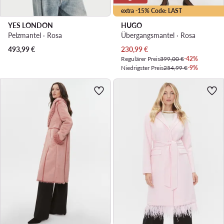
extra -15% Code: LAST
YES LONDON
HUGO
Pelzmantel · Rosa
Übergangsmantel · Rosa
Aktueller Preis
493,99
€
230,99
€
Regulärer Preis
399,00 €
-42%
Niedrigster Preis
254,99 €
-9%