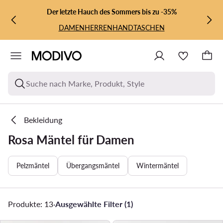
ZUM HAUPTINHALT SPRINGEN
ZUR SUCHE
Der letzte Hauch des Sommers bis zu -35%
DAMEN
HERREN
HANDTASCHEN
Suche nach Marke, Produkt, Style
Bekleidung
Rosa Mäntel für Damen
Pelzmäntel
Übergangsmäntel
Wintermäntel
Produkte: 13
·
Ausgewählte Filter (1)