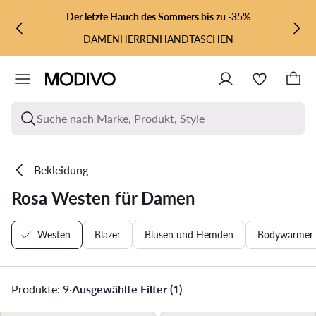
ZUM HAUPTINHALT SPRINGEN
ZUR SUCHE
Der letzte Hauch des Sommers bis zu -35%
DAMEN
HERREN
HANDTASCHEN
Suche nach Marke, Produkt, Style
Bekleidung
Rosa Westen für Damen
Westen
Blazer
Blusen und Hemden
Bodywarmer
Produkte: 9
·
Ausgewählte Filter (1)