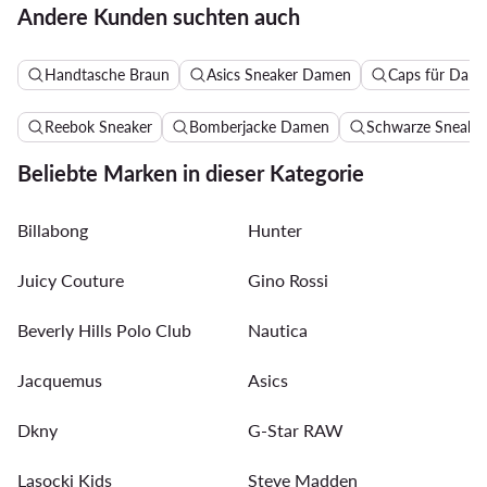
Andere Kunden suchten auch
Handtasche Braun
Asics Sneaker Damen
Caps für Dam
Reebok Sneaker
Bomberjacke Damen
Schwarze Sneake
Beliebte Marken in dieser Kategorie
Billabong
Hunter
Juicy Couture
Gino Rossi
Beverly Hills Polo Club
Nautica
Jacquemus
Asics
Dkny
G-Star RAW
Lasocki Kids
Steve Madden