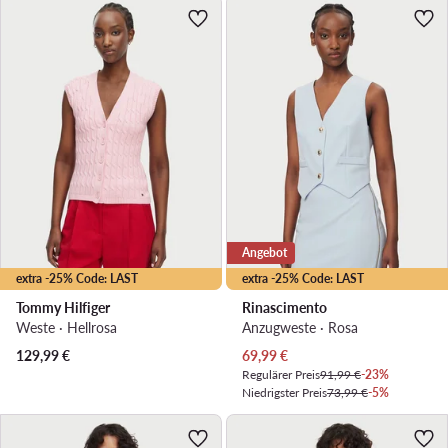
Angebot
extra -25% Code: LAST
extra -25% Code: LAST
Tommy Hilfiger
Rinascimento
Weste · Hellrosa
Anzugweste · Rosa
Aktueller Preis
129,99
€
69,99
€
Regulärer Preis
91,99 €
-23%
Niedrigster Preis
73,99 €
-5%