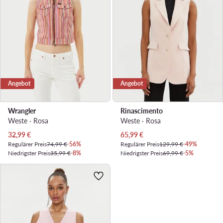
Angebot
Angebot
Wrangler
Rinascimento
Weste · Rosa
Weste · Rosa
Aktueller Preis
Aktueller Preis
32,99
€
65,99
€
Regulärer Preis
74,99 €
-56%
Regulärer Preis
129,99 €
-49%
Niedrigster Preis
35,99 €
-8%
Niedrigster Preis
69,99 €
-5%