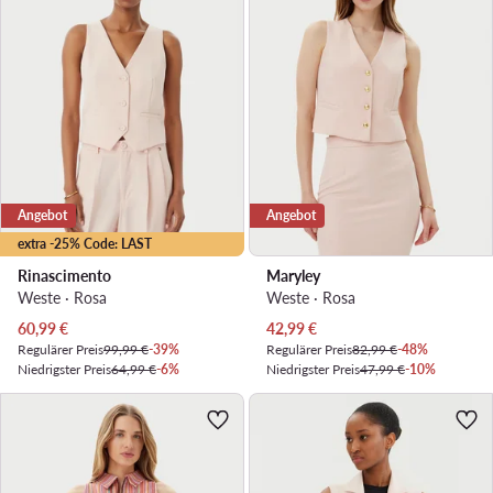
Angebot
Angebot
extra -25% Code: LAST
Rinascimento
Maryley
Weste · Rosa
Weste · Rosa
Aktueller Preis
Aktueller Preis
60,99
€
42,99
€
Regulärer Preis
99,99 €
-39%
Regulärer Preis
82,99 €
-48%
Niedrigster Preis
64,99 €
-6%
Niedrigster Preis
47,99 €
-10%