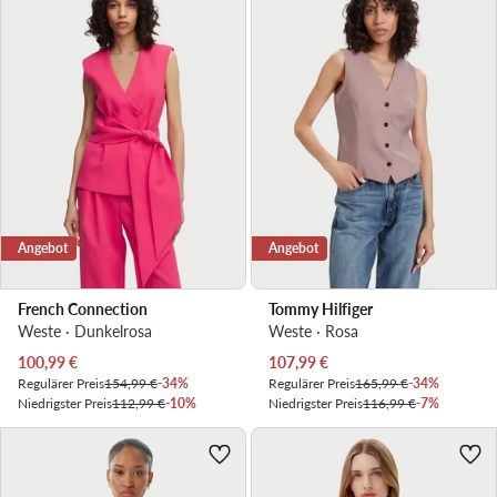
Angebot
Angebot
French Connection
Tommy Hilfiger
Weste · Dunkelrosa
Weste · Rosa
Aktueller Preis
Aktueller Preis
100,99
€
107,99
€
Regulärer Preis
154,99 €
-34%
Regulärer Preis
165,99 €
-34%
Niedrigster Preis
112,99 €
-10%
Niedrigster Preis
116,99 €
-7%