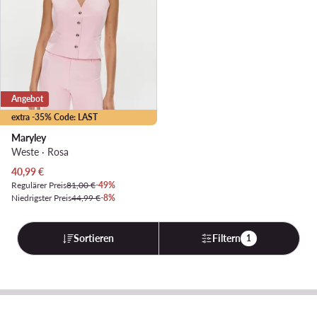
Angebot
extra -35% Code: LAST
Maryley
Weste · Rosa
Aktueller Preis
40,99
€
Regulärer Preis
81,00 €
-49%
Niedrigster Preis
44,99 €
-8%
Sortieren
Filtern
1