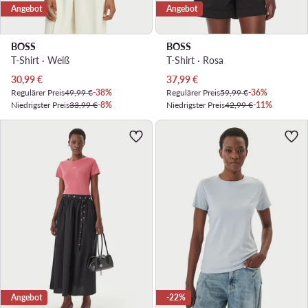
Angebot
Angebot
BOSS
BOSS
T-Shirt · Weiß
T-Shirt · Rosa
Aktueller Preis
Aktueller Preis
30,99
€
37,99
€
Regulärer Preis
49,99 €
-38%
Regulärer Preis
59,99 €
-36%
Niedrigster Preis
33,99 €
-8%
Niedrigster Preis
42,99 €
-11%
Angebot
-22%