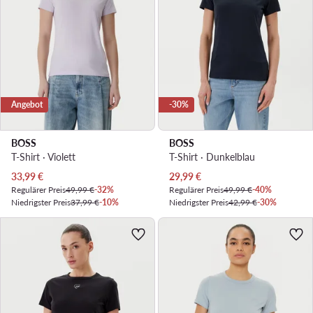
Angebot
-30%
BOSS
BOSS
T-Shirt · Violett
T-Shirt · Dunkelblau
Aktueller Preis
Aktueller Preis
33,99
€
29,99
€
Regulärer Preis
49,99 €
-32%
Regulärer Preis
49,99 €
-40%
Niedrigster Preis
37,99 €
-10%
Niedrigster Preis
42,99 €
-30%