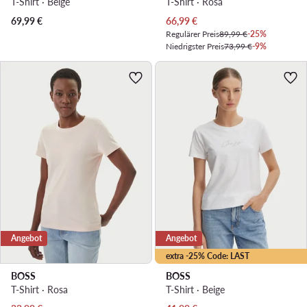
T-Shirt · Beige
T-Shirt · Rosa
Aktueller Preis
69,99
€
66,99
€
Regulärer Preis
89,99 €
-25%
Niedrigster Preis
73,99 €
-9%
Angebot
Angebot
extra -25% Code: LAST
BOSS
BOSS
T-Shirt · Rosa
T-Shirt · Beige