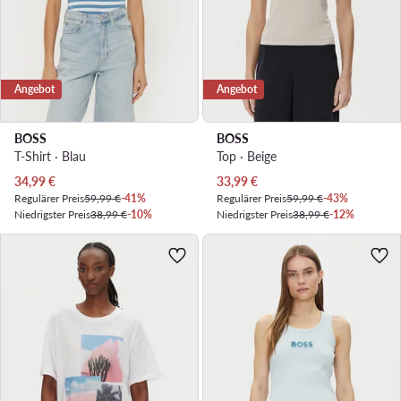
Angebot
Angebot
BOSS
BOSS
T-Shirt · Blau
Top · Beige
Aktueller Preis
Aktueller Preis
34,99
€
33,99
€
Regulärer Preis
59,99 €
-41%
Regulärer Preis
59,99 €
-43%
Niedrigster Preis
38,99 €
-10%
Niedrigster Preis
38,99 €
-12%