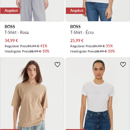
Angebot
Angebot
BOSS
BOSS
T-Shirt · Rosa
T-Shirt · Écru
Aktueller Preis
Aktueller Preis
34,99
€
25,99
€
Regulärer Preis
59,99 €
-41%
Regulärer Preis
39,99 €
-35%
Niedrigster Preis
38,99 €
-10%
Niedrigster Preis
28,99 €
-10%