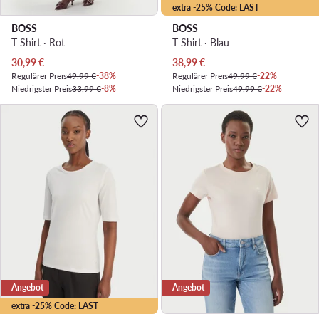
extra -25% Code: LAST
BOSS
BOSS
T-Shirt · Rot
T-Shirt · Blau
Aktueller Preis
Aktueller Preis
30,99
€
38,99
€
Regulärer Preis
49,99 €
-38%
Regulärer Preis
49,99 €
-22%
Niedrigster Preis
33,99 €
-8%
Niedrigster Preis
49,99 €
-22%
Angebot
Angebot
extra -25% Code: LAST