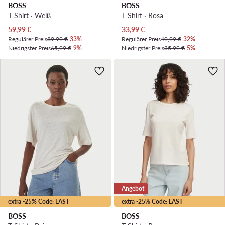
BOSS
BOSS
T-Shirt · Weiß
T-Shirt · Rosa
Aktueller Preis
Aktueller Preis
59,99
€
33,99
€
Regulärer Preis
89,99 €
-33%
Regulärer Preis
49,99 €
-32%
Niedrigster Preis
65,99 €
-9%
Niedrigster Preis
35,99 €
-5%
Angebot
extra -25% Code: LAST
extra -25% Code: LAST
BOSS
BOSS