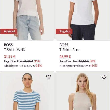
Angebot
Angebot
BOSS
BOSS
T-Shirt · Weiß
T-Shirt · Écru
Aktueller Preis
Aktueller Preis
31,99
€
48,99
€
Regulärer Preis
49,99 €
-36%
Regulärer Preis
79,99 €
-38%
Niedrigster Preis
35,99 €
-11%
Niedrigster Preis
56,99 €
-14%