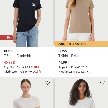
-18%
extra -10% Code: LAST
BOSS
BOSS
T-Shirt · Dunkelblau
T-Shirt · Beige
Aktueller Preis
Aktueller Preis
40,99
€
41,99
€
Regulärer Preis
49,99 €
-18%
Regulärer Preis
49,99 €
Niedrigster Preis
49,99 €
-18%
Niedrigster Preis
35,99 €