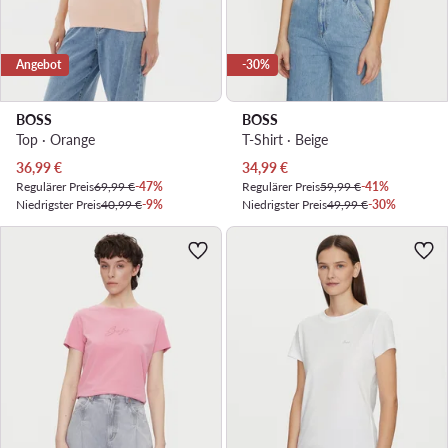
Angebot
-30%
BOSS
BOSS
Top · Orange
T-Shirt · Beige
Aktueller Preis
Aktueller Preis
36,99
€
34,99
€
Regulärer Preis
69,99 €
-47%
Regulärer Preis
59,99 €
-41%
Niedrigster Preis
40,99 €
-9%
Niedrigster Preis
49,99 €
-30%