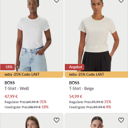
-18%
Angebot
extra -25% Code: LAST
extra -25% Code: LAST
BOSS
BOSS
T-Shirt · Weiß
T-Shirt · Beige
Aktueller Preis
Aktueller Preis
47,99
€
54,99
€
Regulärer Preis
69,99 €
-31%
Regulärer Preis
79,99 €
-31%
Niedrigster Preis
58,99 €
-18%
Niedrigster Preis
59,99 €
-8%