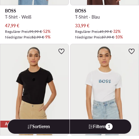
BOSS
BOSS
T-Shirt · Weiß
T-Shirt · Blau
Aktueller Preis
Aktueller Preis
47,99
€
33,99
€
Regulärer Preis
99,99 €
-52%
Regulärer Preis
49,99 €
-32%
Niedrigster Preis
52,99 €
-9%
Niedrigster Preis
37,99 €
-10%
Angebot
Angebot
Sortieren
Filtern
1