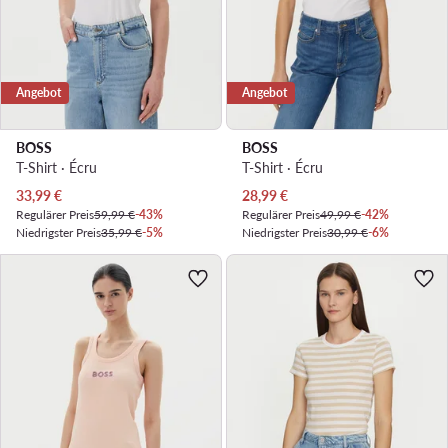
Angebot
Angebot
BOSS
BOSS
T-Shirt · Écru
T-Shirt · Écru
Aktueller Preis
Aktueller Preis
33,99
€
28,99
€
Regulärer Preis
59,99 €
-43%
Regulärer Preis
49,99 €
-42%
Niedrigster Preis
35,99 €
-5%
Niedrigster Preis
30,99 €
-6%