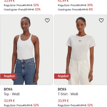
Aktueller Preis
Aktueller Preis
33,99
€
41,99
€
Regulärer Preis
49,99 €
-32%
Regulärer Preis
59,99 €
-30%
Niedrigster Preis
37,99 €
-10%
Niedrigster Preis
45,99 €
-8%
Angebot
Angebot
BOSS
BOSS
Top · Weiß
T-Shirt · Weiß
Aktueller Preis
Aktueller Preis
33,99
€
33,99
€
Regulärer Preis
49,99 €
-32%
Regulärer Preis
49,99 €
-32%