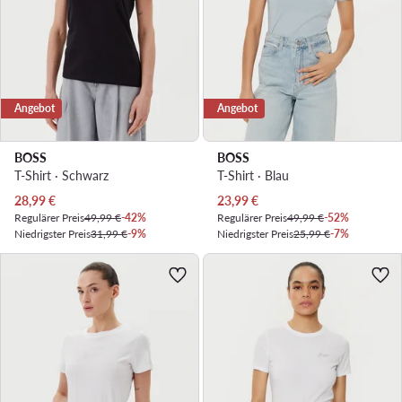
Angebot
Angebot
BOSS
BOSS
T-Shirt · Schwarz
T-Shirt · Blau
Aktueller Preis
Aktueller Preis
28,99
€
23,99
€
Regulärer Preis
49,99 €
-42%
Regulärer Preis
49,99 €
-52%
Niedrigster Preis
31,99 €
-9%
Niedrigster Preis
25,99 €
-7%