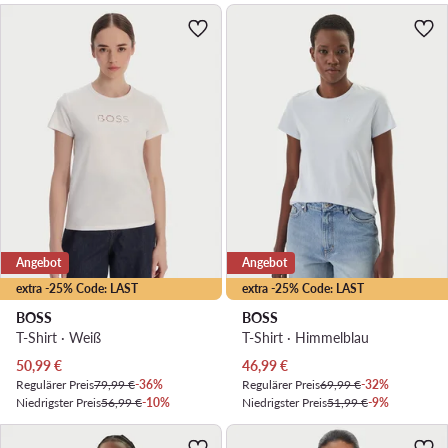
Angebot
Angebot
extra -25% Code: LAST
extra -25% Code: LAST
BOSS
BOSS
T-Shirt · Weiß
T-Shirt · Himmelblau
Aktueller Preis
Aktueller Preis
50,99
€
46,99
€
Regulärer Preis
79,99 €
-36%
Regulärer Preis
69,99 €
-32%
Niedrigster Preis
56,99 €
-10%
Niedrigster Preis
51,99 €
-9%