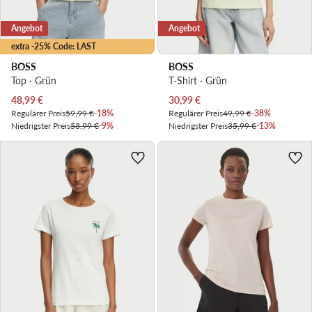
Angebot
Angebot
extra -25% Code: LAST
BOSS
BOSS
Top · Grün
T-Shirt · Grün
Aktueller Preis
Aktueller Preis
48,99
€
30,99
€
Regulärer Preis
59,99 €
-18%
Regulärer Preis
49,99 €
-38%
Niedrigster Preis
53,99 €
-9%
Niedrigster Preis
35,99 €
-13%