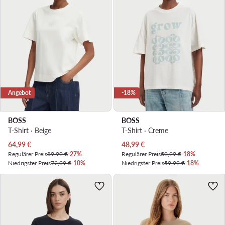
Angebot
-18%
BOSS
BOSS
T-Shirt · Beige
T-Shirt · Creme
Aktueller Preis
Aktueller Preis
64,99
€
48,99
€
Regulärer Preis
89,99 €
-27%
Regulärer Preis
59,99 €
-18%
Niedrigster Preis
72,99 €
-10%
Niedrigster Preis
59,99 €
-18%