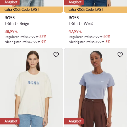
Angebot
Angebot
extra -25% Code: LAST
extra -25% Code: LAST
BOSS
BOSS
T-Shirt · Beige
T-Shirt · Weiß
Aktueller Preis
Aktueller Preis
38,99
€
47,99
€
Regulärer Preis
49,99 €
-22%
Regulärer Preis
59,99 €
-20%
Niedrigster Preis
42,99 €
-9%
Niedrigster Preis
50,99 €
-5%
Angebot
Angebot