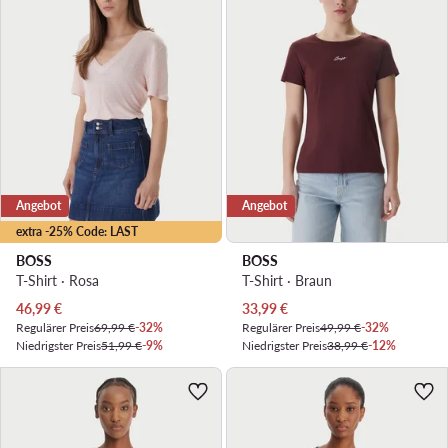
Angebot
Angebot
extra -25% Code: LAST
BOSS
BOSS
T-Shirt · Rosa
T-Shirt · Braun
Aktueller Preis
Aktueller Preis
46,99
€
33,99
€
Regulärer Preis
69,99 €
-32%
Regulärer Preis
49,99 €
-32%
Niedrigster Preis
51,99 €
-9%
Niedrigster Preis
38,99 €
-12%