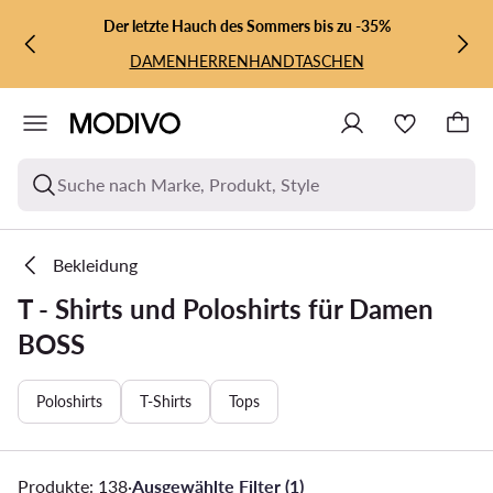
ZUM HAUPTINHALT SPRINGEN
ZUR SUCHE
Der letzte Hauch des Sommers bis zu -35%
DAMEN
HERREN
HANDTASCHEN
Suche nach Marke, Produkt, Style
Bekleidung
T - Shirts und Poloshirts für Damen
BOSS
Poloshirts
T-Shirts
Tops
Produkte: 138
·
Ausgewählte Filter (1)