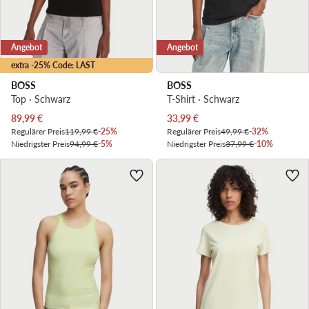
Angebot
Angebot
extra -25% Code: LAST
BOSS
BOSS
Top · Schwarz
T-Shirt · Schwarz
Aktueller Preis
Aktueller Preis
89,99
€
33,99
€
Regulärer Preis
119,99 €
-25%
Regulärer Preis
49,99 €
-32%
Niedrigster Preis
94,99 €
-5%
Niedrigster Preis
37,99 €
-10%