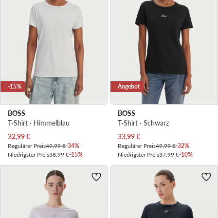
-15%
Angebot
BOSS
BOSS
T-Shirt · Himmelblau
T-Shirt · Schwarz
Aktueller Preis
Aktueller Preis
32,99
€
33,99
€
Regulärer Preis
49,99 €
-34%
Regulärer Preis
49,99 €
-32%
Niedrigster Preis
38,99 €
-15%
Niedrigster Preis
37,99 €
-10%