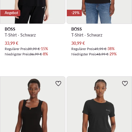
Angebot
-29%
BOSS
BOSS
T-Shirt · Schwarz
T-Shirt · Schwarz
Aktueller Preis
Aktueller Preis
33,99
€
30,99
€
Regulärer Preis
39,99 €
-15%
Regulärer Preis
49,99 €
-38%
Niedrigster Preis
36,99 €
-8%
Niedrigster Preis
43,99 €
-29%