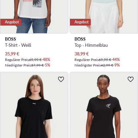
Angebot
Angebot
BOSS
BOSS
T-Shirt · Weiß
Top · Himmelblau
Aktueller Preis
Aktueller Preis
35,99
€
38,99
€
Regulärer Preis
69,99 €
-48%
Regulärer Preis
69,99 €
-44%
Niedrigster Preis
37,99 €
-5%
Niedrigster Preis
42,99 €
-9%