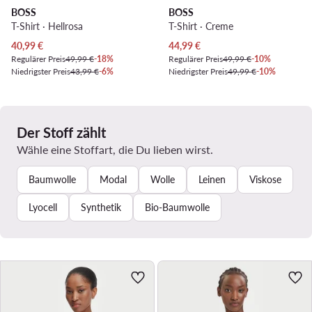
BOSS
BOSS
T-Shirt · Hellrosa
T-Shirt · Creme
Aktueller Preis
Aktueller Preis
40,99
€
44,99
€
Regulärer Preis
49,99 €
-18%
Regulärer Preis
49,99 €
-10%
Niedrigster Preis
43,99 €
-6%
Niedrigster Preis
49,99 €
-10%
Der Stoff zählt
Wähle eine Stoffart, die Du lieben wirst.
Baumwolle
Modal
Wolle
Leinen
Viskose
Lyocell
Synthetik
Bio-Baumwolle