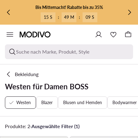
ZUM HAUPTINHALT SPRINGEN
ZUR SUCHE
Bis Mitternacht! Rabatte bis zu 35%
15 S
:
49 M
:
09 S
Suche nach Marke, Produkt, Style
Bekleidung
Westen für Damen BOSS
Westen
Blazer
Blusen und Hemden
Bodywarmer
Produkte: 2
·
Ausgewählte Filter (1)