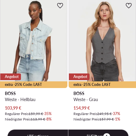
Angebot
Angebot
extra -25% Code: LAST
extra -25% Code: LAST
BOSS
BOSS
Weste · Hellblau
Weste · Grau
Aktueller Preis
Aktueller Preis
103,99
€
154,99
€
Regulärer Preis
159,99 €
-35%
Regulärer Preis
249,95 €
-37%
Niedrigster Preis
113,99 €
-8%
Niedrigster Preis
157,99 €
-1%