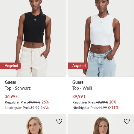
Angebot
Angebot
Guess
Guess
Top · Schwarz
Top · Weiß
Aktueller Preis
Aktueller Preis
36,99
€
39,99
€
Regulärer Preis
49,99 €
-26%
Regulärer Preis
49,99 €
-20%
Niedrigster Preis
39,99 €
-7%
Niedrigster Preis
44,99 €
-11%