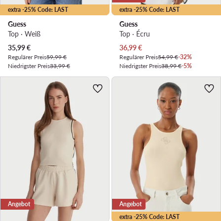
extra -25% Code: LAST
extra -25% Code: LAST
Guess
Guess
Top · Weiß
Top · Écru
Aktueller Preis
Aktueller Preis
35,99
€
36,99
€
Regulärer Preis
59,99 €
Regulärer Preis
54,99 €
-32%
Niedrigster Preis
33,99 €
Niedrigster Preis
38,99 €
-5%
Angebot
Angebot
extra -25% Code: LAST