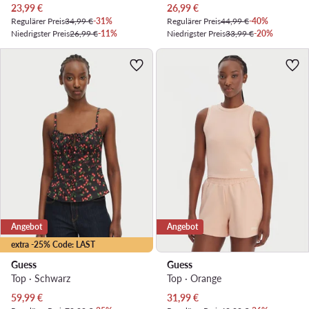
Aktueller Preis
Aktueller Preis
23,99
€
26,99
€
Regulärer Preis
34,99 €
-31%
Regulärer Preis
44,99 €
-40%
Niedrigster Preis
26,99 €
-11%
Niedrigster Preis
33,99 €
-20%
Angebot
Angebot
extra -25% Code: LAST
Guess
Guess
Top · Schwarz
Top · Orange
Aktueller Preis
Aktueller Preis
59,99
€
31,99
€