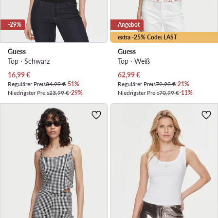
-29%
Angebot
extra -25% Code: LAST
Guess
Guess
Top · Schwarz
Top · Weiß
Aktueller Preis
Aktueller Preis
16,99
€
62,99
€
Regulärer Preis
34,99 €
-51%
Regulärer Preis
79,99 €
-21%
Niedrigster Preis
23,99 €
-29%
Niedrigster Preis
70,99 €
-11%