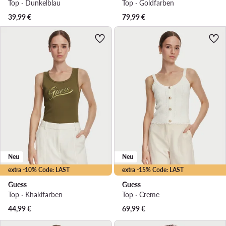
Top · Dunkelblau
Top · Goldfarben
39,99
€
79,99
€
Neu
Neu
extra -10% Code: LAST
extra -15% Code: LAST
Guess
Guess
Top · Khakifarben
Top · Creme
44,99
€
69,99
€