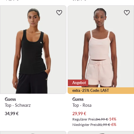
Angebot
extra -25% Code: LAST
Guess
Guess
Top · Schwarz
Top · Rosa
Aktueller Preis
34,99
€
29,99
€
Regulärer Preis
34,99 €
-14%
Niedrigster Preis
31,99 €
-6%