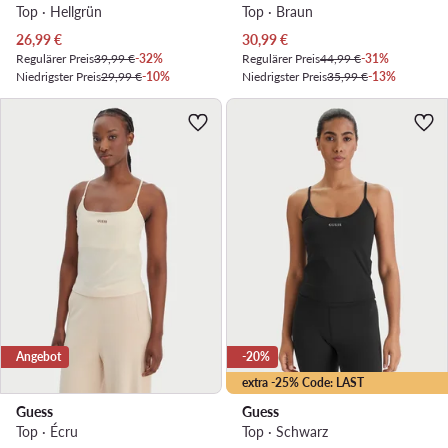
Top · Hellgrün
Top · Braun
Aktueller Preis
Aktueller Preis
26,99
€
30,99
€
Regulärer Preis
39,99 €
-32%
Regulärer Preis
44,99 €
-31%
Niedrigster Preis
29,99 €
-10%
Niedrigster Preis
35,99 €
-13%
Angebot
-20%
extra -25% Code: LAST
Guess
Guess
Top · Écru
Top · Schwarz