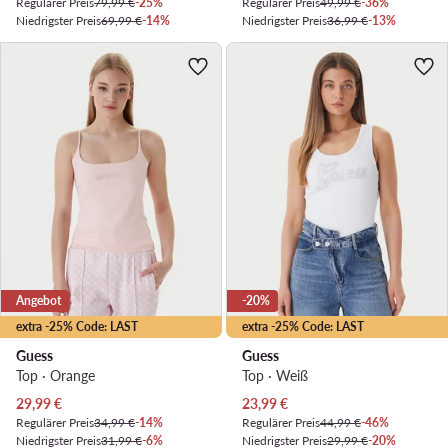
Regulärer Preis
79,99 €
-25%
Regulärer Preis
49,99 €
-36%
Niedrigster Preis
69,99 €
-14%
Niedrigster Preis
36,99 €
-13%
Angebot
-20%
extra -25% Code: LAST
extra -25% Code: LAST
Guess
Guess
Top · Orange
Top · Weiß
Aktueller Preis
Aktueller Preis
29,99
€
23,99
€
Regulärer Preis
34,99 €
-14%
Regulärer Preis
44,99 €
-46%
Niedrigster Preis
31,99 €
-6%
Niedrigster Preis
29,99 €
-20%