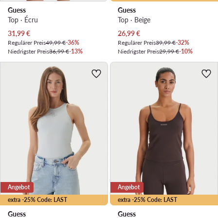
Guess
Guess
Top · Écru
Top · Beige
Aktueller Preis
Aktueller Preis
31,99
€
26,99
€
Regulärer Preis
49,99 €
-36%
Regulärer Preis
39,99 €
-32%
Niedrigster Preis
36,99 €
-13%
Niedrigster Preis
29,99 €
-10%
Angebot
Angebot
extra -25% Code: LAST
extra -25% Code: LAST
Guess
Guess