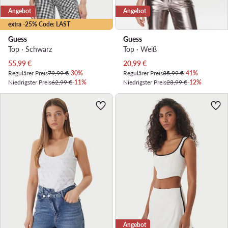
Angebot
Angebot
extra -25% Code: LAST
Guess
Guess
Top · Schwarz
Top · Weiß
Aktueller Preis
Aktueller Preis
55,99
€
20,99
€
Regulärer Preis
79,99 €
-30%
Regulärer Preis
35,99 €
-41%
Niedrigster Preis
62,99 €
-11%
Niedrigster Preis
23,99 €
-12%
Angebot