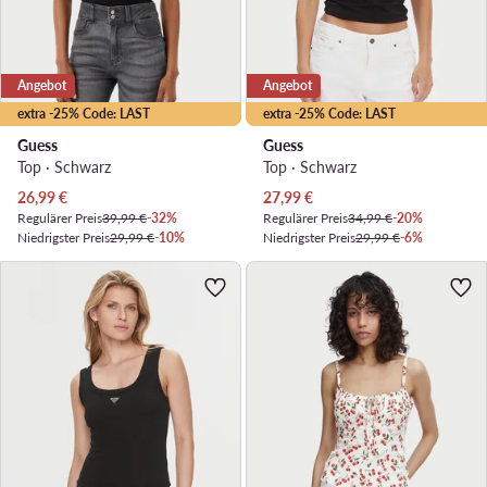
Angebot
Angebot
extra -25% Code: LAST
extra -25% Code: LAST
Guess
Guess
Top · Schwarz
Top · Schwarz
Aktueller Preis
Aktueller Preis
26,99
€
27,99
€
Regulärer Preis
39,99 €
-32%
Regulärer Preis
34,99 €
-20%
Niedrigster Preis
29,99 €
-10%
Niedrigster Preis
29,99 €
-6%