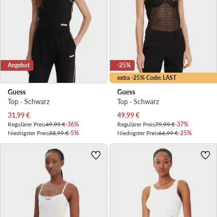
Angebot
-25%
extra -25% Code: LAST
Guess
Guess
Top · Schwarz
Top · Schwarz
Aktueller Preis
Aktueller Preis
31,99
€
49,99
€
Regulärer Preis
49,99 €
-36%
Regulärer Preis
79,99 €
-37%
Niedrigster Preis
33,99 €
-5%
Niedrigster Preis
66,99 €
-25%