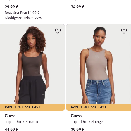
Aktueller Preis
29,99
€
34,99
€
Regulärer Preis
34,99 €
Niedrigster Preis
24,99 €
extra -15% Code: LAST
extra -15% Code: LAST
Guess
Guess
Top · Dunkelbraun
Top · Dunkelbeige
44,99
€
39,99
€