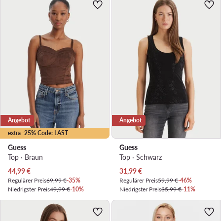
Angebot
Angebot
extra -25% Code: LAST
Guess
Guess
Top · Braun
Top · Schwarz
Aktueller Preis
Aktueller Preis
44,99
€
31,99
€
Regulärer Preis
69,99 €
-35%
Regulärer Preis
59,99 €
-46%
Niedrigster Preis
49,99 €
-10%
Niedrigster Preis
35,99 €
-11%