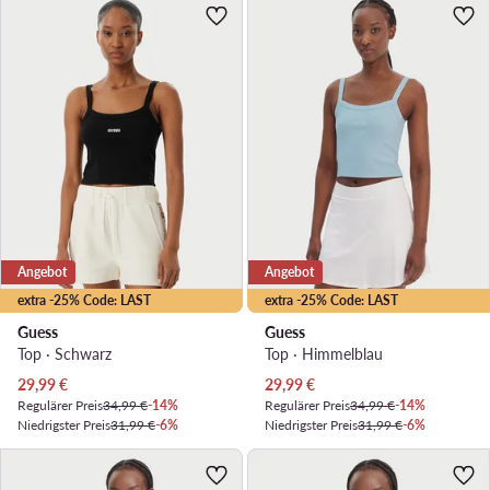
Angebot
Angebot
extra -25% Code: LAST
extra -25% Code: LAST
Guess
Guess
Top · Schwarz
Top · Himmelblau
Aktueller Preis
Aktueller Preis
29,99
€
29,99
€
Regulärer Preis
34,99 €
-14%
Regulärer Preis
34,99 €
-14%
Niedrigster Preis
31,99 €
-6%
Niedrigster Preis
31,99 €
-6%