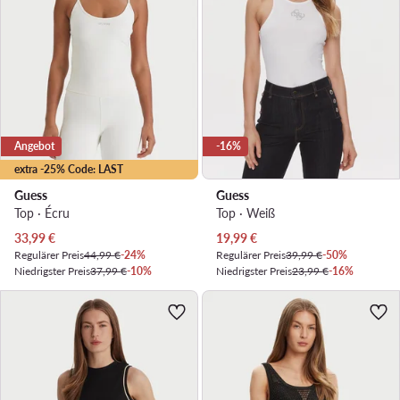
Angebot
-16%
extra -25% Code: LAST
Guess
Guess
Top · Écru
Top · Weiß
Aktueller Preis
Aktueller Preis
33,99
€
19,99
€
Regulärer Preis
44,99 €
-24%
Regulärer Preis
39,99 €
-50%
Niedrigster Preis
37,99 €
-10%
Niedrigster Preis
23,99 €
-16%