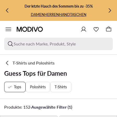
ZUM HAUPTINHALT SPRINGEN
ZUR SUCHE
Der letzte Hauch des Sommers bis zu -35%
DAMEN
HERREN
HANDTASCHEN
Suche nach Marke, Produkt, Style
T-Shirts und Poloshirts
Guess Tops für Damen
Tops
Poloshirts
T-Shirts
Produkte: 152
·
Ausgewählte Filter (1)