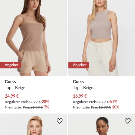
Angebot
Angebot
Guess
Guess
Top · Beige
Top · Beige
Aktueller Preis
Aktueller Preis
24,99
€
16,99
€
Regulärer Preis
34,99 €
-28%
Regulärer Preis
34,99 €
-51%
Niedrigster Preis
26,99 €
-7%
Niedrigster Preis
18,99 €
-10%