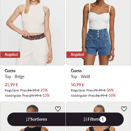
Angebot
Angebot
Guess
Guess
Top · Beige
Top · Weiß
Aktueller Preis
Aktueller Preis
25,99
€
50,99
€
Regulärer Preis
34,99 €
-25%
Regulärer Preis
79,99 €
-36%
Niedrigster Preis
29,99 €
-13%
Niedrigster Preis
56,99 €
-10%
Sortieren
Filtern
1