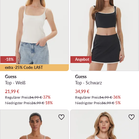
-18%
Angebot
extra -25% Code: LAST
Guess
Guess
Top · Weiß
Top · Schwarz
Aktueller Preis
Aktueller Preis
21,99
€
34,99
€
Regulärer Preis
34,99 €
-37%
Regulärer Preis
54,99 €
-36%
Niedrigster Preis
26,99 €
-18%
Niedrigster Preis
36,99 €
-5%