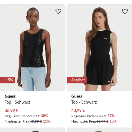
-15%
Angebot
Guess
Guess
Top · Schwarz
Top · Schwarz
Aktueller Preis
Aktueller Preis
36,99
€
43,99
€
Regulärer Preis
59,99 €
-38%
Regulärer Preis
69,99 €
-37%
Niedrigster Preis
43,99 €
-15%
Niedrigster Preis
50,99 €
-13%