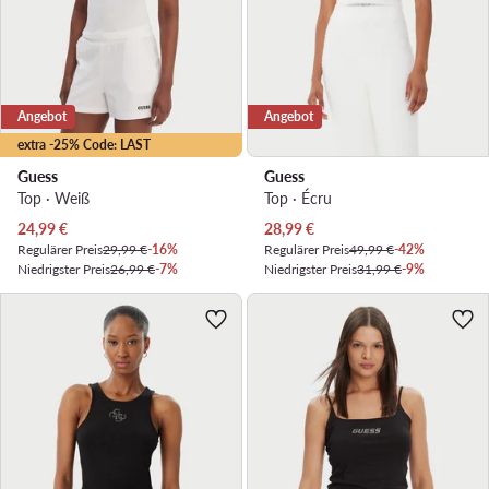
Angebot
Angebot
extra -25% Code: LAST
Guess
Guess
Top · Weiß
Top · Écru
Aktueller Preis
Aktueller Preis
24,99
€
28,99
€
Regulärer Preis
29,99 €
-16%
Regulärer Preis
49,99 €
-42%
Niedrigster Preis
26,99 €
-7%
Niedrigster Preis
31,99 €
-9%