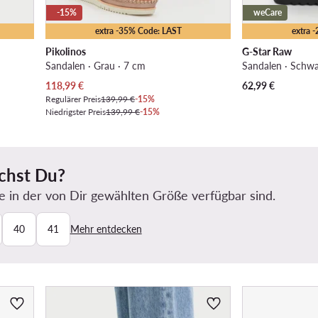
-15%
weCare
extra -35% Code: LAST
extra 
Pikolinos
G-Star Raw
Sandalen · Grau · 7 cm
Sandalen · Schwa
Aktueller Preis
118,99
€
62,99
€
Regulärer Preis
139,99 €
-15%
Niedrigster Preis
139,99 €
-15%
chst Du?
e in der von Dir gewählten Größe verfügbar sind.
40
41
Mehr entdecken