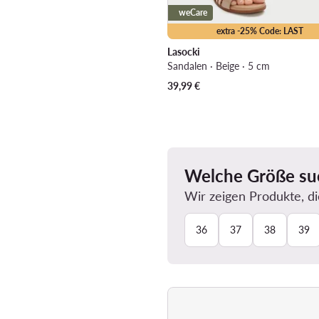
weCare
extra -25% Code: LAST
Lasocki
Sandalen · Beige · 5 cm
39,99
€
Welche Größe su
Wir zeigen Produkte, di
36
37
38
39