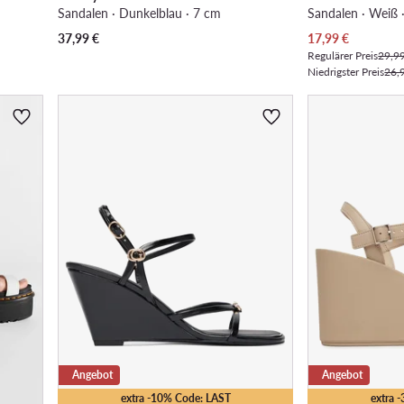
Sandalen · Dunkelblau · 7 cm
Sandalen · Weiß 
Aktueller Preis
37,99
€
17,99
€
Regulärer Preis
29,9
Niedrigster Preis
26,
Angebot
Angebot
extra -10% Code: LAST
extra 