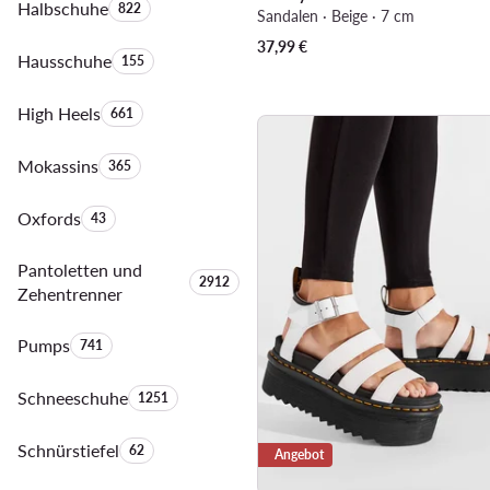
Halbschuhe
Anzahl der Produkte:
822
Sandalen · Beige · 7 cm
37,99
€
Hausschuhe
Anzahl der Produkte:
155
High Heels
Anzahl der Produkte:
661
Mokassins
Anzahl der Produkte:
365
Oxfords
Anzahl der Produkte:
43
Pantoletten und
Anzahl der Produkte:
2912
Zehentrenner
Pumps
Anzahl der Produkte:
741
Schneeschuhe
Anzahl der Produkte:
1251
Schnürstiefel
Anzahl der Produkte:
62
Angebot