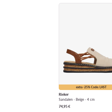
extra -25% Code: LAST
Rieker
Sandalen · Beige · 4 cm
74,95
€