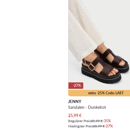
-27%
extra -25% Code: LAST
JENNY
Sandalen · Dunkelrot
Aktueller Preis
25,99
€
Regulärer Preis
39,99 €
-35%
Niedrigster Preis
35,99 €
-27%