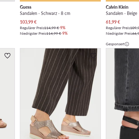
Guess
Calvin Klein
Sandalen · Schwarz · 8 cm
Sandalen · Beige
Aktueller Preis
Aktueller Preis
103,99
€
61,99
€
Regulärer Preis
114,99 €
-9%
Regulärer Preis
109,
Niedrigster Preis
114,99 €
-9%
Niedrigster Preis
66,
Gesponsert