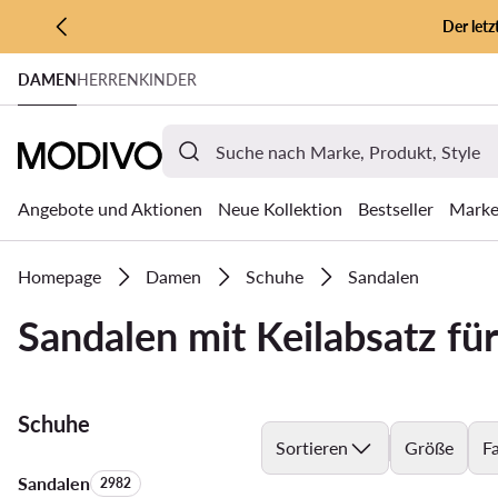
Der let
ZUM HAUPTINHALT SPRINGEN
DAMEN
HERREN
KINDER
ZUR SUCHE
Angebote und Aktionen
Neue Kollektion
Bestseller
Mark
Homepage
Damen
Schuhe
Sandalen
Sandalen mit Keilabsatz f
Schuhe
Sortieren
Größe
F
Sandalen
Anzahl der Produkte:
2982