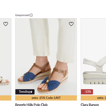
Gesponsert
Trending
-33%
extra -25% Code: LAST
extra 
Beverly Hills Polo Club
Clara Barson