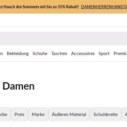
zte Hauch des Sommers mit bis zu 35% Rabatt!
DAMEN
HERREN
HANDT
en
Bekleidung
Schuhe
Taschen
Accessoires
Sport
Premi
ür Damen
arbe
Preis
Marke
Äußeres Material
Schuhbreite