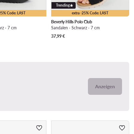
Trending
-25% Code: LAST
extra -25% Code: LAST
Beverly Hills Polo Club
rz · 7 cm
Sandalen · Schwarz · 7 cm
37,99
€
Anzeigen