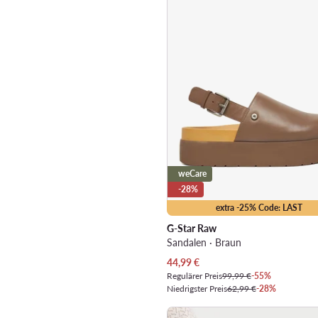
weCare
-28%
extra -25% Code: LAST
G-Star Raw
Sandalen · Braun
Aktueller Preis
44,99
€
Regulärer Preis
99,99 €
-55%
Niedrigster Preis
62,99 €
-28%