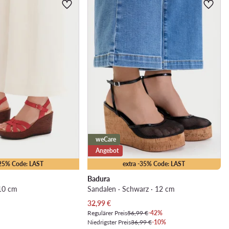
weCare
Angebot
-25% Code: LAST
extra -35% Code: LAST
Badura
 10 cm
Sandalen · Schwarz · 12 cm
Aktueller Preis
32,99
€
Regulärer Preis
56,99 €
-42%
Niedrigster Preis
36,99 €
-10%