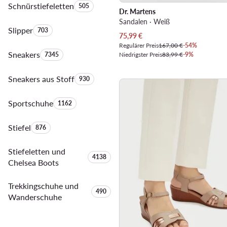
Schnürstiefeletten
Anzahl der Produkte:
505
Dr. Martens
Sandalen · Weiß
Slipper
Anzahl der Produkte:
703
Aktueller Preis
75,99
€
Regulärer Preis
167,00 €
-54%
Sneakers
Anzahl der Produkte:
7345
Niedrigster Preis
83,99 €
-9%
Sneakers aus Stoff
Anzahl der Produkte:
930
Sportschuhe
Anzahl der Produkte:
1162
Stiefel
Anzahl der Produkte:
876
Stiefeletten und
Anzahl der Produkte:
4138
Chelsea Boots
Trekkingschuhe und
Anzahl der Produkte:
490
Wanderschuhe