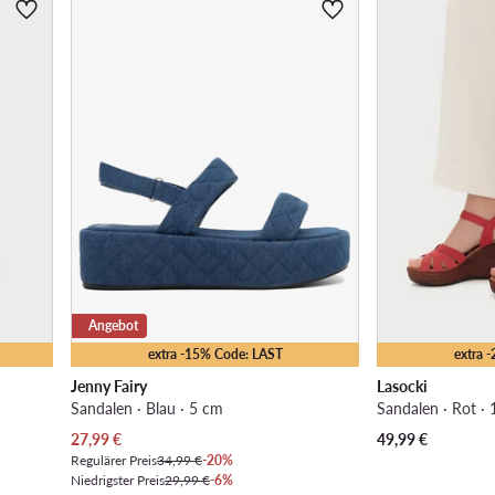
Angebot
extra -15% Code: LAST
extra 
Jenny Fairy
Lasocki
Sandalen · Blau · 5 cm
Sandalen · Rot ·
Aktueller Preis
27,99
€
49,99
€
Regulärer Preis
34,99 €
-20%
Niedrigster Preis
29,99 €
-6%