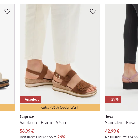
Angebot
-29%
extra -35% Code: LAST
Caprice
Teva
Sandalen · Braun · 5.5 cm
Sandalen · Rosa
Aktueller Preis
Aktueller Preis
56,99
€
42,99
€
Regulärer Preis
77,99 €
-26%
Regulärer Preis
74,9