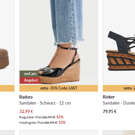
weCare
Angebot
extra -35% Code: LAST
extra 
Badura
Rieker
Sandalen · Schwarz · 12 cm
Sandalen · Dunke
Aktueller Preis
32,99
€
79,95
€
Regulärer Preis
56,99 €
-42%
Niedrigster Preis
36,99 €
-10%