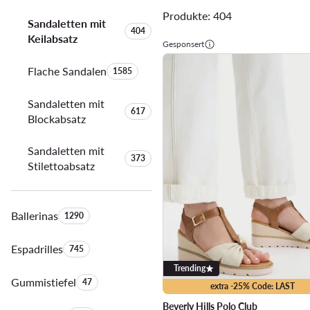
Produkte: 404
Sandaletten mit
Anzahl der Produkte:
404
Keilabsatz
Gesponsert
Flache Sandalen
Anzahl der Produkte:
1585
Sandaletten mit
Anzahl der Produkte:
617
Blockabsatz
Sandaletten mit
Anzahl der Produkte:
373
Stilettoabsatz
Ballerinas
Anzahl der Produkte:
1290
Espadrilles
Anzahl der Produkte:
745
Trending
Gummistiefel
Anzahl der Produkte:
47
extra -25% Code: LAST
Beverly Hills Polo Club