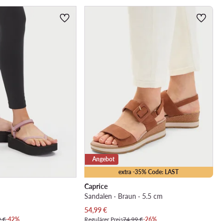
Angebot
extra -35% Code: LAST
Caprice
Sandalen · Braun · 5.5 cm
Aktueller Preis
54,99
€
9 €
-42%
Regulärer Preis
74,99 €
-26%