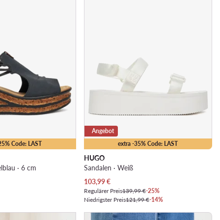
Angebot
-25% Code: LAST
extra -35% Code: LAST
HUGO
lblau · 6 cm
Sandalen · Weiß
Aktueller Preis
103,99
€
Regulärer Preis
139,99 €
-25%
Niedrigster Preis
121,99 €
-14%