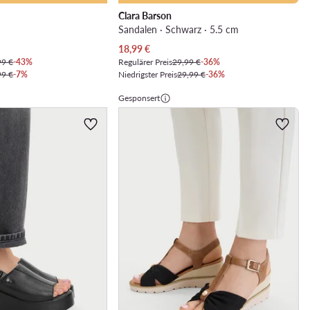
Clara Barson
Sandalen · Schwarz · 5.5 cm
Aktueller Preis
18,99
€
99 €
-43%
Regulärer Preis
29,99 €
-36%
99 €
-7%
Niedrigster Preis
29,99 €
-36%
Gesponsert