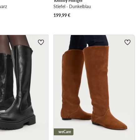
Tommy Hilfiger
warz
Stiefel · Dunkelblau
199,99
€
weCare