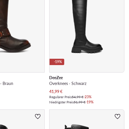
-19%
DeeZee
 · Braun
Overknees · Schwarz
Aktueller Preis
41,99
€
Regulärer Preis
54,99 €
-23%
Niedrigster Preis
51,99 €
-19%