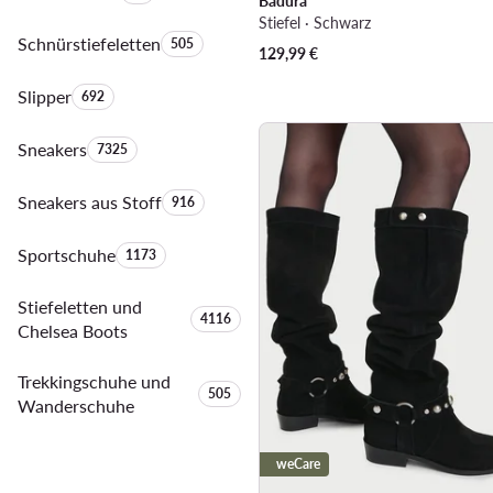
Badura
Stiefel · Schwarz
Schnürstiefeletten
Anzahl der Produkte:
505
129,99
€
Slipper
Anzahl der Produkte:
692
Sneakers
Anzahl der Produkte:
7325
Sneakers aus Stoff
Anzahl der Produkte:
916
Sportschuhe
Anzahl der Produkte:
1173
Stiefeletten und
Anzahl der Produkte:
4116
Chelsea Boots
Trekkingschuhe und
Anzahl der Produkte:
505
Wanderschuhe
weCare