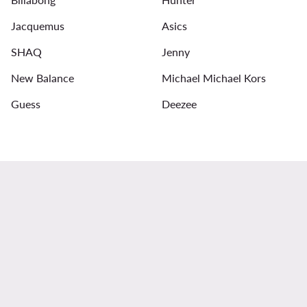
Sonnenbrillen für Damen
Guess Schuhe Damen
Jacquemus
Asics
SHAQ
Jenny
New Balance
Michael Michael Kors
Guess
Deezee