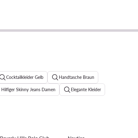
Cocktailkleider Gelb
Handtasche Braun
Hilfiger Skinny Jeans Damen
Elegante Kleider
chwarze Sneaker Damen
Jeanskleider
Abendkleider
mbänder für Damen
Ohrringe für Damen
Beverly Hills Polo Club
Nautica