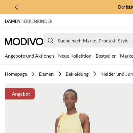
Der let
ZUM HAUPTINHALT SPRINGEN
DAMEN
HERREN
KINDER
ZUR SUCHE
Angebote und Aktionen
Neue Kollektion
Bestseller
Mark
Homepage
Damen
Bekleidung
Kleider und Ju
Angebot