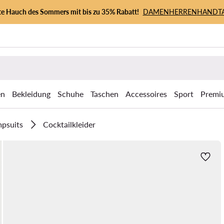
zte Hauch des Sommers mit bis zu 35% Rabatt!
DAMEN
HERREN
HANDT
en
Bekleidung
Schuhe
Taschen
Accessoires
Sport
Premi
mpsuits
Cocktailkleider