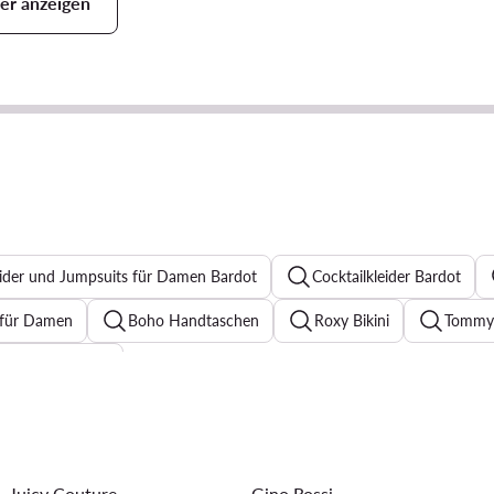
er anzeigen
ider und Jumpsuits für Damen Bardot
Cocktailkleider Bardot
s für Damen
Boho Handtaschen
Roxy Bikini
Tommy 
enner für Damen
sic Damen
Reebok Sneaker
Bomberjacke Damen
S
ickkleider
Halsketten für Damen
Sommerkleider
Ar
Juicy Couture
Gino Rossi