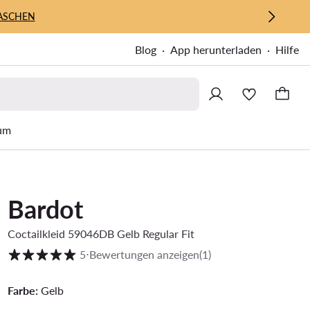
ASCHEN
Blog
App herunterladen
Hilfe
um
Bardot
Coctailkleid 59046DB Gelb Regular Fit
Kundenbewertung auf Skala von 1 bis 5
5
⋅
Bewertungen anzeigen
(1)
Farbe:
Gelb