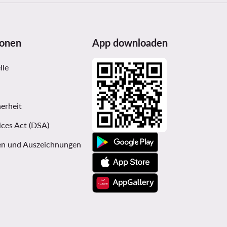
ionen
App downloaden
lle
erheit
ices Act (DSA)
n und Auszeichnungen