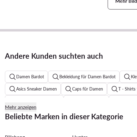
Mehr Bild
Andere Kunden suchten auch
Damen Bardot
Bekleidung für Damen Bardot
Kle
Asics Sneaker Damen
Caps für Damen
T - Shirt
Sweatshirts für Damen
Pumps Schwarz
Zehentr
Mehr anzeigen
Festkleider mit Blumenmuster für Hochzeit
Reebok Clas
Beliebte Marken in dieser Kategorie
Pantoletten für Damen
T Shirt Damen Guess
Str
Billabong
Hunter