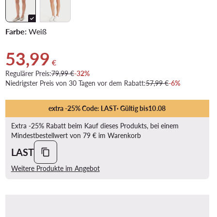
Farbe:
Weiß
53,99
Aktueller Preis 53,99 €
€
Regulärer Preis:
79,99 €
-32%
Niedrigster Preis von 30 Tagen vor dem Rabatt:
57,99 €
-6%
extra -25% Code: LAST
· Gültig bis
10
.
08
Extra -25% Rabatt beim Kauf dieses Produkts, bei einem
Mindestbestellwert von 79 € im Warenkorb
LAST
Weitere Produkte im Angebot