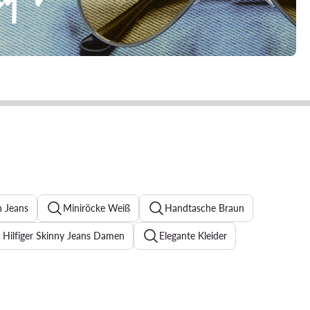
n Jeans
Miniröcke Weiß
Handtasche Braun
Hilfiger Skinny Jeans Damen
Elegante Kleider
chwarze Sneaker Damen
Jeanskleider
Abendkleider