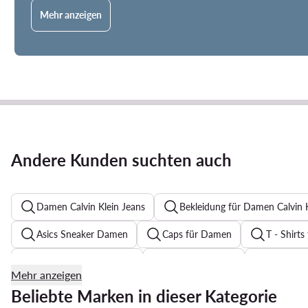
Mehr anzeigen
Andere Kunden suchten auch
Damen Calvin Klein Jeans
Bekleidung für Damen Calvin K
Asics Sneaker Damen
Caps für Damen
T - Shirt
Sweatshirts für Damen
Pumps Schwarz
Zehentr
Mehr anzeigen
Festkleider mit Blumenmuster für Hochzeit
Reebok Clas
Beliebte Marken in dieser Kategorie