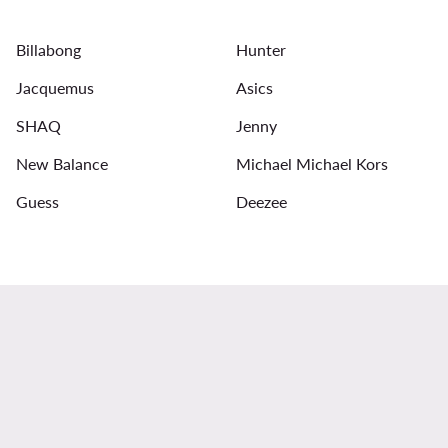
Pantoletten für Damen
T Shirt Damen Guess
Str
Billabong
Hunter
Sonnenbrillen für Damen
Guess Schuhe Damen
Jacquemus
Asics
SHAQ
Jenny
New Balance
Michael Michael Kors
Guess
Deezee