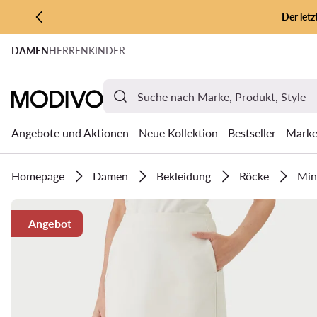
Der let
ZUM HAUPTINHALT SPRINGEN
DAMEN
HERREN
KINDER
ZUR SUCHE
Angebote und Aktionen
Neue Kollektion
Bestseller
Mark
Homepage
Damen
Bekleidung
Röcke
Min
Angebot