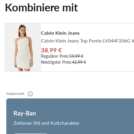
Kombiniere mit
Calvin Klein Jeans
Calvin Klein Jeans Top Ponte LV044F206G W
38,99 €
Regulärer Preis:
59,99 €
Niedrigster Preis:
42,99 €
Gesponsert
Ray-Ban
Zeitloser Stil und Kultcharakter