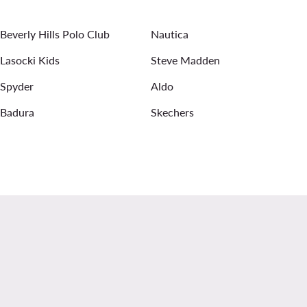
mbänder für Damen
Ohrringe für Damen
Beverly Hills Polo Club
Nautica
Lasocki Kids
Steve Madden
Spyder
Aldo
Badura
Skechers