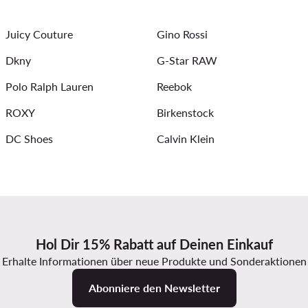
ickkleider
Halsketten für Damen
Sommerkleider
Ar
Juicy Couture
Gino Rossi
Dkny
G-Star RAW
Polo Ralph Lauren
Reebok
ROXY
Birkenstock
DC Shoes
Calvin Klein
Hol Dir 15% Rabatt auf Deinen Einkauf
Erhalte Informationen über neue Produkte und Sonderaktionen
Abonniere den Newsletter