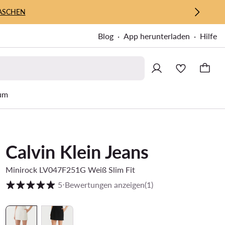
ASCHEN
Blog
App herunterladen
Hilfe
um
Calvin Klein Jeans
Minirock LV047F251G Weiß Slim Fit
Kundenbewertung auf Skala von 1 bis 5
5
⋅
Bewertungen anzeigen
(1)