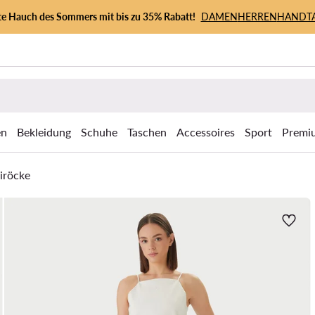
zte Hauch des Sommers mit bis zu 35% Rabatt!
DAMEN
HERREN
HANDT
en
Bekleidung
Schuhe
Taschen
Accessoires
Sport
Premi
iröcke