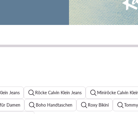
lein Jeans
Röcke Calvin Klein Jeans
Miniröcke Calvin Klei
s für Damen
Boho Handtaschen
Roxy Bikini
Tommy 
enner für Damen
sic Damen
Reebok Sneaker
Bomberjacke Damen
S