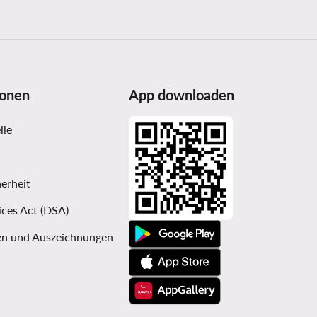
ionen
App downloaden
lle
erheit
ices Act (DSA)
n und Auszeichnungen