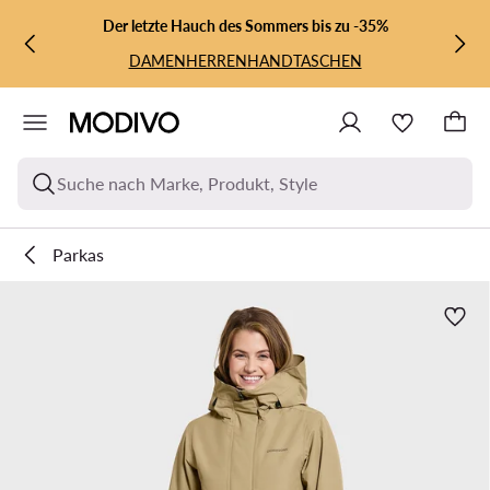
ZUM HAUPTINHALT SPRINGEN
ZUR SUCHE
Der letzte Hauch des Sommers bis zu -35%
DAMEN
HERREN
HANDTASCHEN
Suche nach Marke, Produkt, Style
Parkas