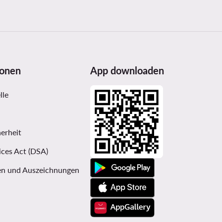
ionen
App downloaden
lle
erheit
ices Act (DSA)
n und Auszeichnungen