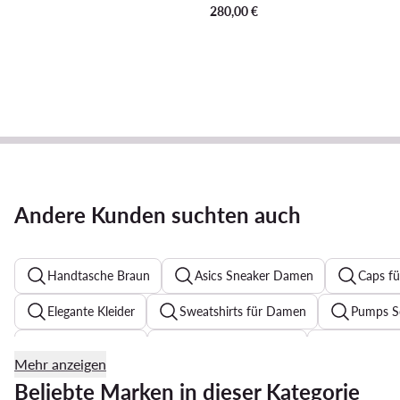
280,00
€
Andere Kunden suchten auch
Handtasche Braun
Asics Sneaker Damen
Caps f
Elegante Kleider
Sweatshirts für Damen
Pumps S
Reebok Sneaker
Bomberjacke Damen
Schwarze 
Mehr anzeigen
Halsketten für Damen
Sommerkleider
Armbände
Beliebte Marken in dieser Kategorie