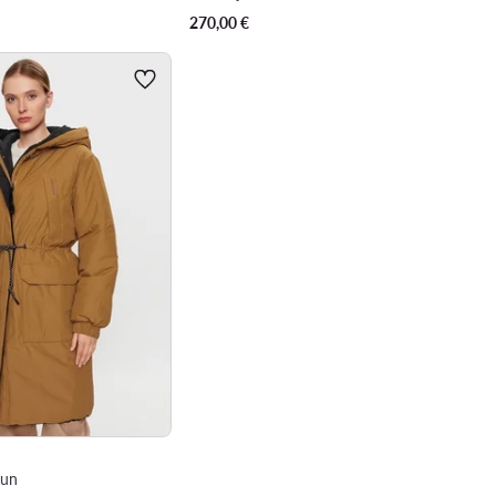
270,00
€
aun