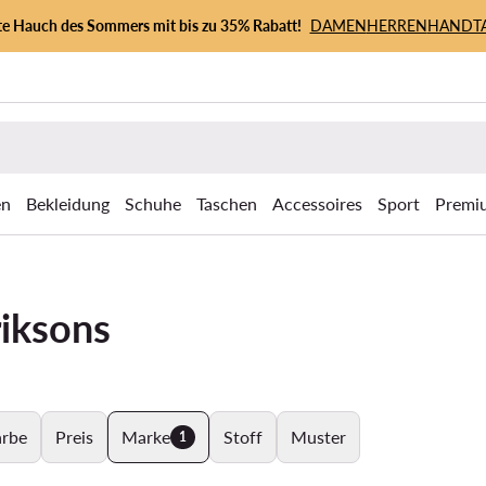
zte Hauch des Sommers mit bis zu 35% Rabatt!
DAMEN
HERREN
HANDT
en
Bekleidung
Schuhe
Taschen
Accessoires
Sport
Premi
iksons
arbe
Preis
Marke
Stoff
Muster
1