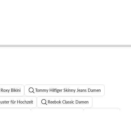
Roxy Bikini
Tommy Hilfiger Skinny Jeans Damen
uster für Hochzeit
Reebok Classic Damen
tten für Damen
T Shirt Damen Guess
Strickkleider
n
Guess Schuhe Damen