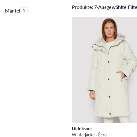
Produkte: 7
·
Ausgewählte Filte
Mäntel
Anzahl der Produkte:
1
Didriksons
Winterjacke · Écru