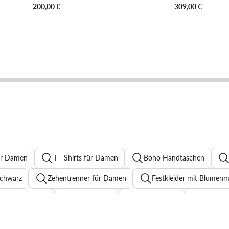
200,00
€
309,00
€
ür Damen
T - Shirts für Damen
Boho Handtaschen
chwarz
Zehentrenner für Damen
Festkleider mit Blumenm
Sneaker Damen
Jeanskleider
Abendkleider
Pantole
r für Damen
Ohrringe für Damen
Sonnenbrillen für Dame