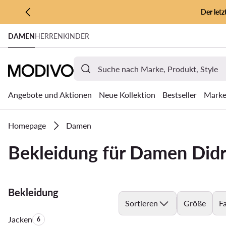
Der let
ZUM HAUPTINHALT SPRINGEN
DAMEN
HERREN
KINDER
ZUR SUCHE
Angebote und Aktionen
Neue Kollektion
Bestseller
Mark
Homepage
Damen
Bekleidung für Damen Didr
Bekleidung
Sortieren
Größe
F
Jacken
Anzahl der Produkte:
6