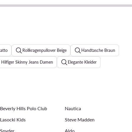
atto
Rollkragenpullover Beige
Handtasche Braun
Hilfiger Skinny Jeans Damen
Elegante Kleider
chwarze Sneaker Damen
Jeanskleider
Abendkleider
mbänder für Damen
Ohrringe für Damen
Beverly Hills Polo Club
Nautica
Lasocki Kids
Steve Madden
Spyder
Aldo