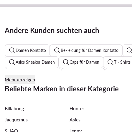
Andere Kunden suchten auch
Damen Kontatto
Bekleidung für Damen Kontatto
Asics Sneaker Damen
Caps für Damen
T - Shirt
Sweatshirts für Damen
Pumps Schwarz
Zehentr
Mehr anzeigen
Festkleider mit Blumenmuster für Hochzeit
Reebok Clas
Beliebte Marken in dieser Kategorie
Pantoletten für Damen
T Shirt Damen Guess
Str
Billabong
Hunter
Sonnenbrillen für Damen
Guess Schuhe Damen
Jacquemus
Asics
SHAQ
Jenny