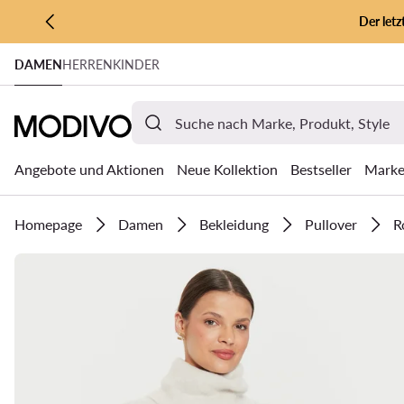
Der let
ZUM HAUPTINHALT SPRINGEN
DAMEN
HERREN
KINDER
ZUR SUCHE
Angebote und Aktionen
Neue Kollektion
Bestseller
Mark
Homepage
Damen
Bekleidung
Pullover
R