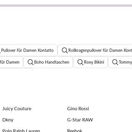
Pullover für Damen Kontatto
Rollkragenpullover für Damen Kont
s für Damen
Boho Handtaschen
Roxy Bikini
Tommy 
enner für Damen
sic Damen
Reebok Sneaker
Bomberjacke Damen
S
ickkleider
Halsketten für Damen
Sommerkleider
Ar
Juicy Couture
Gino Rossi
Dkny
G-Star RAW
Polo Ralph Lauren
Reebok