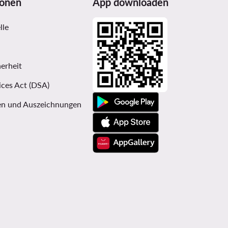
ionen
App downloaden
lle
erheit
ices Act (DSA)
n und Auszeichnungen