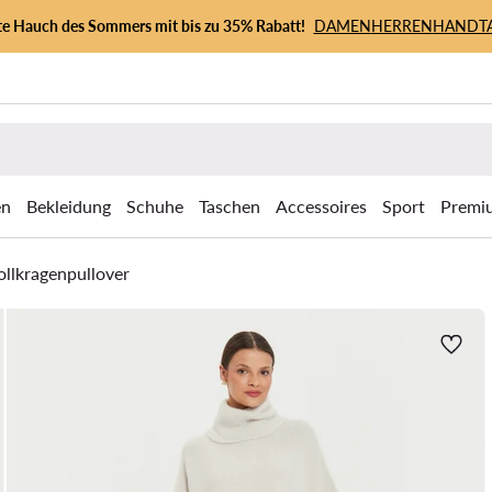
zte Hauch des Sommers mit bis zu 35% Rabatt!
DAMEN
HERREN
HANDT
en
Bekleidung
Schuhe
Taschen
Accessoires
Sport
Premi
ollkragenpullover