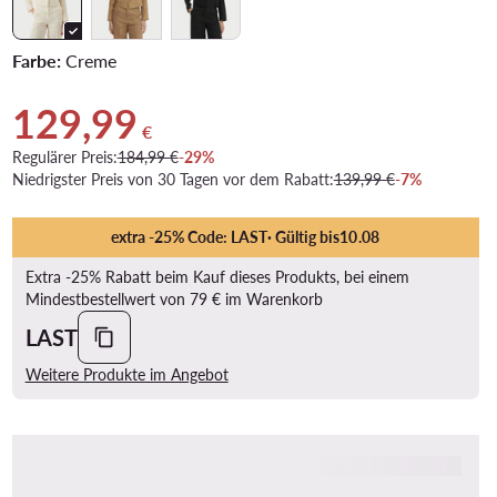
Farbe:
Creme
129,99
Aktueller Preis 129,99 €
€
Regulärer Preis:
184,99 €
-29%
Niedrigster Preis von 30 Tagen vor dem Rabatt:
139,99 €
-7%
extra -25% Code: LAST
· Gültig bis
10
.
08
Extra -25% Rabatt beim Kauf dieses Produkts, bei einem
Mindestbestellwert von 79 € im Warenkorb
LAST
Weitere Produkte im Angebot