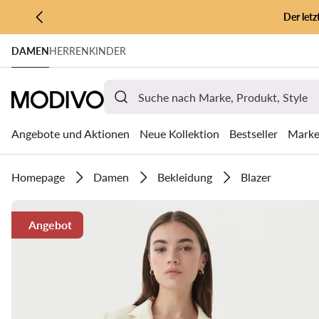
Der let
ZUM HAUPTINHALT SPRINGEN
DAMEN
HERREN
KINDER
ZUR SUCHE
Angebote und Aktionen
Neue Kollektion
Bestseller
Mark
Homepage
Damen
Bekleidung
Blazer
Angebot