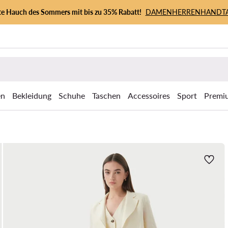
zte Hauch des Sommers mit bis zu 35% Rabatt!
DAMEN
HERREN
HANDT
en
Bekleidung
Schuhe
Taschen
Accessoires
Sport
Premi