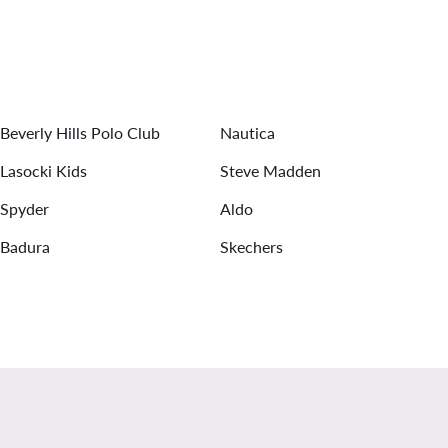
Abendkleider
Pantoletten für Damen
rringe für Damen
Sonnenbrillen für Damen
Beverly Hills Polo Club
Nautica
Lasocki Kids
Steve Madden
Spyder
Aldo
Badura
Skechers