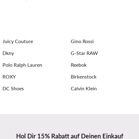
für Hochzeit
acke Damen
Schwarze Sneaker Damen
Jeanskleider
ür Damen
Sommerkleider
Armbänder für Damen
Oh
Juicy Couture
Gino Rossi
Dkny
G-Star RAW
Polo Ralph Lauren
Reebok
ROXY
Birkenstock
DC Shoes
Calvin Klein
Hol Dir 15% Rabatt auf Deinen Einkauf