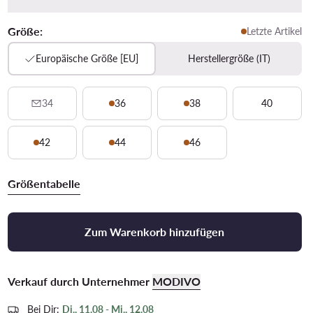
Größe:
Letzte Artikel
Europäische Größe [EU]
Herstellergröße (IT)
34
36
38
40
42
44
46
Größentabelle
Zum Warenkorb hinzufügen
Verkauf durch Unternehmer
MODIVO
Bei Dir:
Di., 11.08 - Mi., 12.08