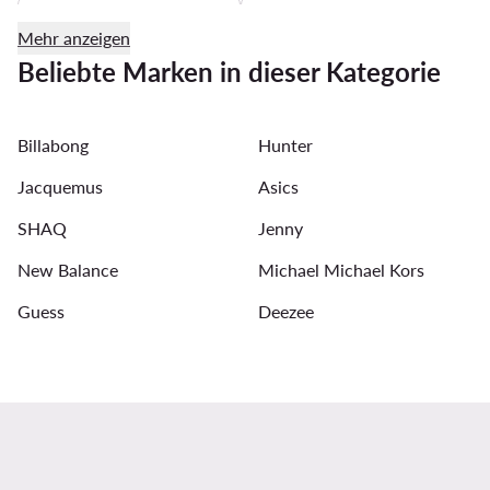
Zehentrenner für Damen
Festkleider mit Blumenmuster 
Mehr anzeigen
Reebok Classic Damen
Reebok Sneaker
Bomberj
Beliebte Marken in dieser Kategorie
T Shirt Damen Guess
Strickkleider
Halsketten f
Billabong
Hunter
Guess Schuhe Damen
Jacquemus
Asics
SHAQ
Jenny
New Balance
Michael Michael Kors
Guess
Deezee