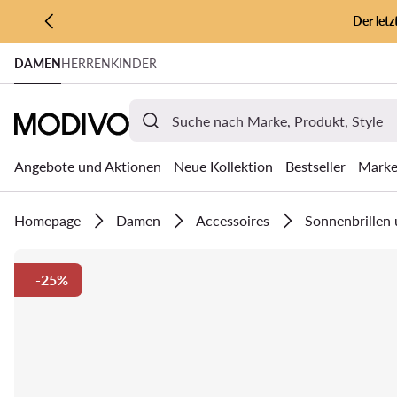
Der let
ZUM HAUPTINHALT SPRINGEN
DAMEN
HERREN
KINDER
ZUR SUCHE
Angebote und Aktionen
Neue Kollektion
Bestseller
Mark
Homepage
Damen
Accessoires
Sonnenbrillen 
-25%