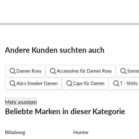
Andere Kunden suchten auch
Damen Roxy
Accessoires für Damen Roxy
Sonne
Asics Sneaker Damen
Caps für Damen
T - Shirt
Sweatshirts für Damen
Pumps Schwarz
Zehentr
Mehr anzeigen
Festkleider mit Blumenmuster für Hochzeit
Reebok Clas
Beliebte Marken in dieser Kategorie
Pantoletten für Damen
T Shirt Damen Guess
Str
Billabong
Hunter
Sonnenbrillen für Damen
Guess Schuhe Damen