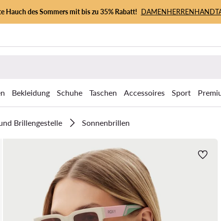
zte Hauch des Sommers mit bis zu 35% Rabatt!
DAMEN
HERREN
HANDT
en
Bekleidung
Schuhe
Taschen
Accessoires
Sport
Premi
und Brillengestelle
Sonnenbrillen