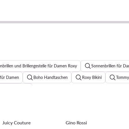
nbrillen und Brillengestelle für Damen Roxy
Sonnenbrillen für D
s für Damen
Boho Handtaschen
Roxy Bikini
Tommy 
enner für Damen
sic Damen
Reebok Sneaker
Bomberjacke Damen
S
ickkleider
Halsketten für Damen
Sommerkleider
Ar
Juicy Couture
Gino Rossi