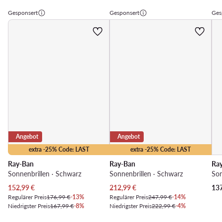
Gesponsert
Gesponsert
Ges
Angebot
Angebot
extra -25% Code: LAST
extra -25% Code: LAST
Ray-Ban
Ray-Ban
Ra
Sonnenbrillen · Schwarz
Sonnenbrillen · Schwarz
Son
Aktueller Preis
Aktueller Preis
152,99
€
212,99
€
13
Regulärer Preis
176,99 €
-13%
Regulärer Preis
247,99 €
-14%
Niedrigster Preis
167,99 €
-8%
Niedrigster Preis
222,99 €
-4%