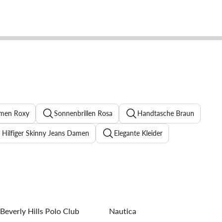
amen Roxy
Sonnenbrillen Rosa
Handtasche Braun
Hilfiger Skinny Jeans Damen
Elegante Kleider
chwarze Sneaker Damen
Jeanskleider
Abendkleider
mbänder für Damen
Ohrringe für Damen
Beverly Hills Polo Club
Nautica