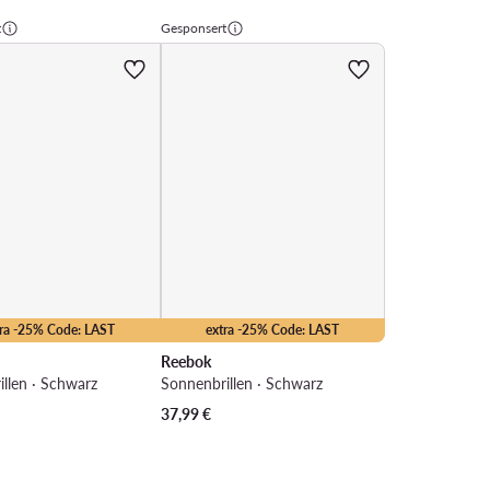
t
Gesponsert
tra -25% Code: LAST
extra -25% Code: LAST
Reebok
llen · Schwarz
Sonnenbrillen · Schwarz
37,99
€