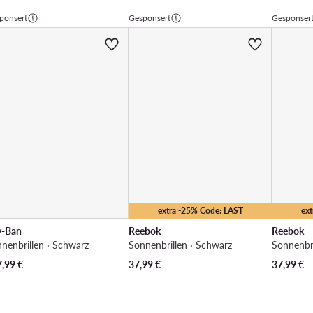
ponsert
Gesponsert
Gesponser
extra -25% Code: LAST
ex
y-Ban
Reebok
Reebok
nenbrillen · Schwarz
Sonnenbrillen · Schwarz
Sonnenbri
7,99
€
37,99
€
37,99
€