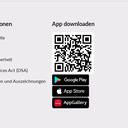
ionen
App downloaden
lle
erheit
ices Act (DSA)
n und Auszeichnungen