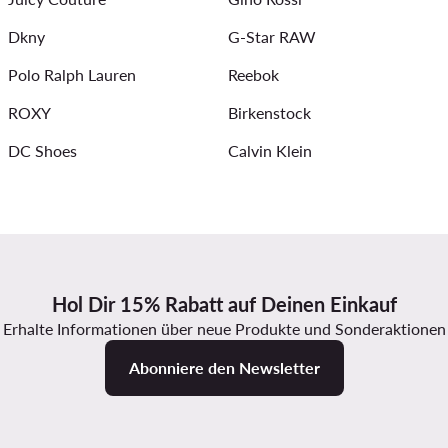
enbrillen für Damen
Guess Schuhe Damen
Dkny
G-Star RAW
Polo Ralph Lauren
Reebok
ROXY
Birkenstock
DC Shoes
Calvin Klein
Hol Dir 15% Rabatt auf Deinen Einkauf
Erhalte Informationen über neue Produkte und Sonderaktionen
Abonniere den Newsletter