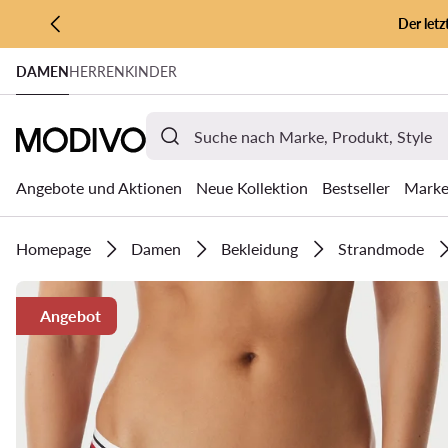
Der let
ZUM HAUPTINHALT SPRINGEN
DAMEN
HERREN
KINDER
ZUR SUCHE
Angebote und Aktionen
Neue Kollektion
Bestseller
Mark
Homepage
Damen
Bekleidung
Strandmode
Angebot