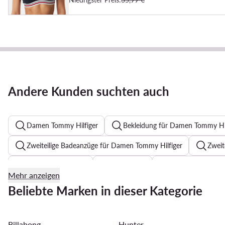
Andere Kunden suchten auch
Damen Tommy Hilfiger
Bekleidung für Damen Tommy Hil
Zweiteilige Badeanzüge für Damen Tommy Hilfiger
Zweit
Boho Handtaschen
Roxy Bikini
Tommy Hilfiger 
Mehr anzeigen
Pumps Schwarz
Zehentrenner für Damen
Festkl
Beliebte Marken in dieser Kategorie
Schwarze Sneaker Damen
Jeanskleider
Abendklei
Billabong
Hunter