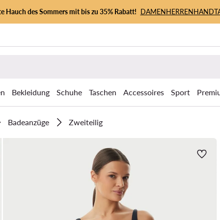
zte Hauch des Sommers mit bis zu 35% Rabatt!
DAMEN
HERREN
HANDT
en
Bekleidung
Schuhe
Taschen
Accessoires
Sport
Premi
Badeanzüge
Zweiteilig