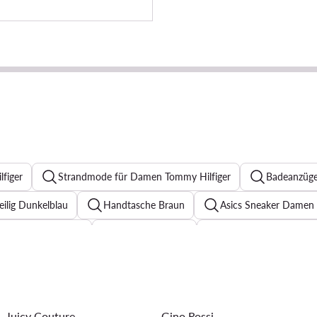
figer
Strandmode für Damen Tommy Hilfiger
Badeanzüge
eilig Dunkelblau
Handtasche Braun
Asics Sneaker Damen
Skinny Jeans Damen
Elegante Kleider
Sweatshirts für Dam
eider mit Blumenmuster für Hochzeit
Reebok Classic Damen
der
Pantoletten für Damen
T Shirt Damen Guess
Juicy Couture
Gino Rossi