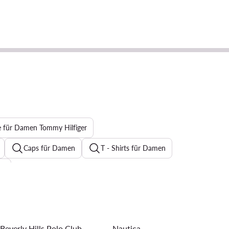
 für Damen Tommy Hilfiger
Caps für Damen
T - Shirts für Damen
en
Reebok Sneaker
Bomberjacke Damen
Strickkleider
Halsketten für Damen
Sommerkleider
Beverly Hills Polo Club
Nautica