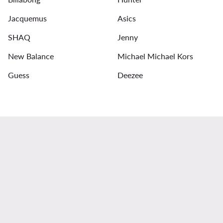
Armbänder für Damen
Ohrringe für Damen
Sonn
Jacquemus
Asics
SHAQ
Jenny
New Balance
Michael Michael Kors
Guess
Deezee