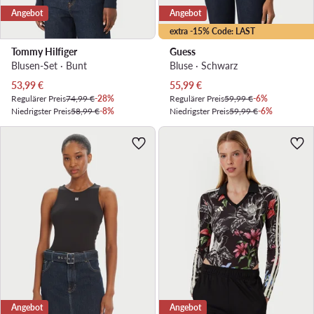
Angebot
Angebot
extra -15% Code: LAST
Tommy Hilfiger
Guess
Blusen-Set · Bunt
Bluse · Schwarz
Aktueller Preis
Aktueller Preis
53,99
€
55,99
€
Regulärer Preis
74,99 €
-28%
Regulärer Preis
59,99 €
-6%
Niedrigster Preis
58,99 €
-8%
Niedrigster Preis
59,99 €
-6%
Angebot
Angebot