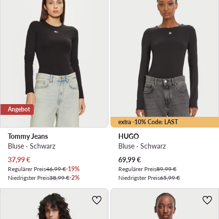
Angebot
extra -10% Code: LAST
Tommy Jeans
HUGO
Bluse · Schwarz
Bluse · Schwarz
Aktueller Preis
Aktueller Preis
37,99
€
69,99
€
Regulärer Preis
46,99 €
-19%
Regulärer Preis
89,99 €
Niedrigster Preis
38,99 €
-2%
Niedrigster Preis
65,99 €