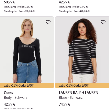
Aktueller Preis
Aktueller Preis
50,99
€
42,99
€
Regulärer Preis
60,00 €
Regulärer Preis
59,99 €
Niedrigster Preis
39,99 €
Niedrigster Preis
40,99 €
extra -15% Code: LAST
extra -15% Code: LAST
Guess
LAUREN RALPH LAUREN
Body · Schwarz
Bluse · Schwarz
Aktueller Preis
42,99
€
74,99
€
Regulärer Preis
49,99 €