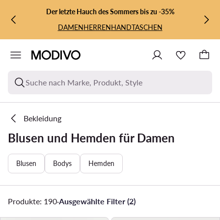
ZUM HAUPTINHALT SPRINGEN
ZUR SUCHE
Der letzte Hauch des Sommers bis zu -35%
DAMEN
HERREN
HANDTASCHEN
Suche nach Marke, Produkt, Style
Bekleidung
Blusen und Hemden für Damen
Blusen
Bodys
Hemden
Produkte: 190
·
Ausgewählte Filter (2)