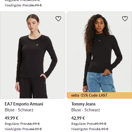
Niedrigster Preis
36,99 €
extra -15% Code: LAST
EA7 Emporio Armani
Tommy Jeans
Bluse · Schwarz
Bluse · Schwarz
Aktueller Preis
Aktueller Preis
49,99
€
42,99
€
Regulärer Preis
66,99 €
Regulärer Preis
49,99 €
Niedrigster Preis
44,99 €
Niedrigster Preis
31,99 €