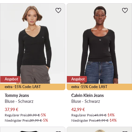
Angebot
Angebot
extra -15% Code: LAST
extra -15% Code: LAST
Tommy Jeans
Calvin Klein Jeans
Bluse · Schwarz
Bluse · Schwarz
Aktueller Preis
Aktueller Preis
37,99
€
42,99
€
Regulärer Preis
39,99 €
-5%
Regulärer Preis
49,99 €
-14%
Niedrigster Preis
39,99 €
-5%
Niedrigster Preis
49,99 €
-14%