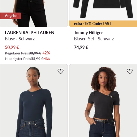
Angebot
extra -15% Code: LAST
LAUREN RALPH LAUREN
Tommy Hilfiger
Bluse · Schwarz
Blusen-Set · Schwarz
Aktueller Preis
50,99
€
74,99
€
Regulärer Preis
88,99 €
-42%
Niedrigster Preis
55,99 €
-8%