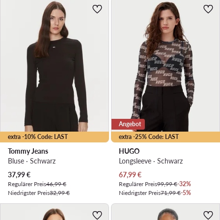
Angebot
extra -10% Code: LAST
extra -25% Code: LAST
Tommy Jeans
HUGO
Bluse · Schwarz
Longsleeve · Schwarz
Aktueller Preis
Aktueller Preis
37,99
€
67,99
€
Regulärer Preis
46,99 €
Regulärer Preis
99,99 €
-32%
Niedrigster Preis
32,99 €
Niedrigster Preis
71,99 €
-5%