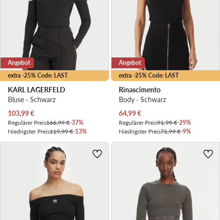
Angebot
Angebot
extra -25% Code: LAST
extra -25% Code: LAST
KARL LAGERFELD
Rinascimento
Bluse · Schwarz
Body · Schwarz
Aktueller Preis
Aktueller Preis
103,99
€
64,99
€
Regulärer Preis
166,99 €
-37%
Regulärer Preis
91,99 €
-29%
Niedrigster Preis
119,99 €
-13%
Niedrigster Preis
71,99 €
-9%