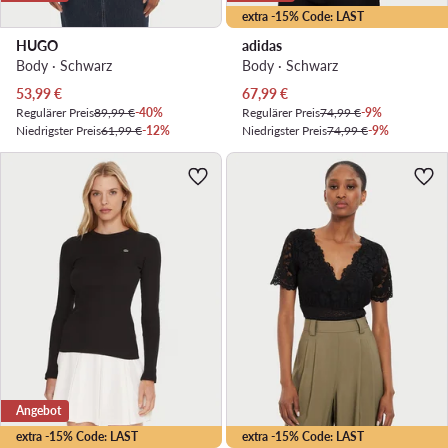
extra -15% Code: LAST
HUGO
adidas
Body · Schwarz
Body · Schwarz
Aktueller Preis
Aktueller Preis
53,99
€
67,99
€
Regulärer Preis
89,99 €
-40%
Regulärer Preis
74,99 €
-9%
Niedrigster Preis
61,99 €
-12%
Niedrigster Preis
74,99 €
-9%
Angebot
extra -15% Code: LAST
extra -15% Code: LAST