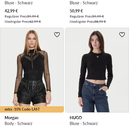
Bluse · Schwarz
Bluse · Schwarz
Aktueller Preis
Aktueller Preis
42,99
€
50,99
€
Regulärer Preis
59,99 €
Regulärer Preis
59,99 €
Niedrigster Preis
42,99 €
Niedrigster Preis
38,99 €
extra -10% Code: LAST
Morgan
HUGO
Body · Schwarz
Bluse · Schwarz