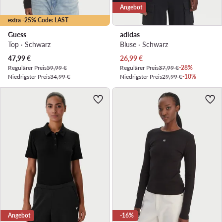
Angebot
extra -25% Code: LAST
Guess
adidas
Top · Schwarz
Bluse · Schwarz
Aktueller Preis
Aktueller Preis
47,99
€
26,99
€
Regulärer Preis
59,99 €
Regulärer Preis
37,99 €
-28%
Niedrigster Preis
34,99 €
Niedrigster Preis
29,99 €
-10%
Angebot
-16%