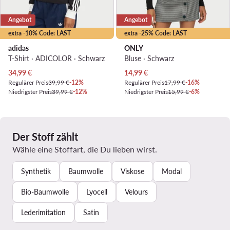
Angebot
Angebot
extra -10% Code: LAST
extra -25% Code: LAST
adidas
ONLY
T-Shirt · ADICOLOR · Schwarz
Bluse · Schwarz
Aktueller Preis
Aktueller Preis
34,99
€
14,99
€
Regulärer Preis
39,99 €
-12%
Regulärer Preis
17,99 €
-16%
Niedrigster Preis
39,99 €
-12%
Niedrigster Preis
15,99 €
-6%
Der Stoff zählt
Wähle eine Stoffart, die Du lieben wirst.
Synthetik
Baumwolle
Viskose
Modal
Bio-Baumwolle
Lyocell
Velours
Lederimitation
Satin