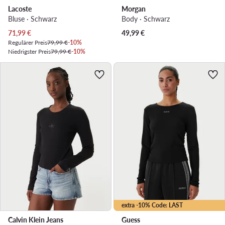
Lacoste
Morgan
Bluse · Schwarz
Body · Schwarz
Aktueller Preis
71,99
€
49,99
€
Regulärer Preis
79,99 €
-10%
Niedrigster Preis
79,99 €
-10%
extra -10% Code: LAST
Calvin Klein Jeans
Guess