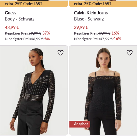
extra -25% Code: LAST
extra -25% Code: LAST
Guess
Calvin Klein Jeans
Body · Schwarz
Bluse · Schwarz
Aktueller Preis
Aktueller Preis
43,99
€
39,99
€
Regulärer Preis
69,99 €
-37%
Regulärer Preis
47,99 €
-16%
Niedrigster Preis
46,99 €
-6%
Niedrigster Preis
47,99 €
-16%
Angebot