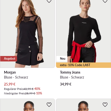
Angebot
Neu
extra -10% Code: LAST
Morgan
Tommy Jeans
Bluse · Schwarz
Bluse · Schwarz
Aktueller Preis
25,99
€
34,99
€
Regulärer Preis
43,99 €
-40%
Niedrigster Preis
28,99 €
-10%