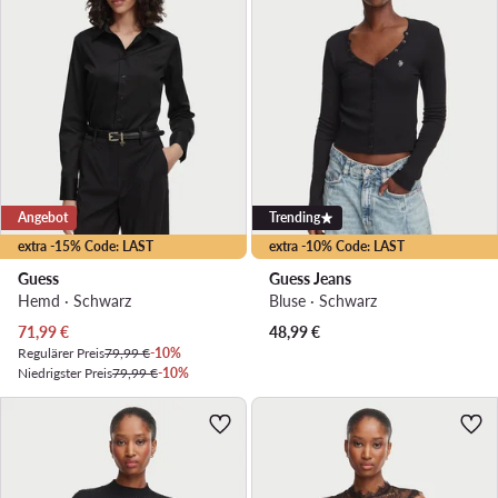
Angebot
Trending
extra -15% Code: LAST
extra -10% Code: LAST
Guess
Guess Jeans
Hemd · Schwarz
Bluse · Schwarz
Aktueller Preis
71,99
€
48,99
€
Regulärer Preis
79,99 €
-10%
Niedrigster Preis
79,99 €
-10%