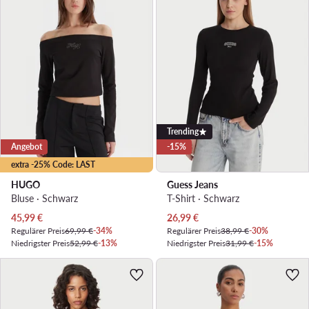
Trending
Angebot
-15%
extra -25% Code: LAST
HUGO
Guess Jeans
Bluse · Schwarz
T-Shirt · Schwarz
Aktueller Preis
Aktueller Preis
45,99
€
26,99
€
Regulärer Preis
69,99 €
-34%
Regulärer Preis
38,99 €
-30%
Niedrigster Preis
52,99 €
-13%
Niedrigster Preis
31,99 €
-15%