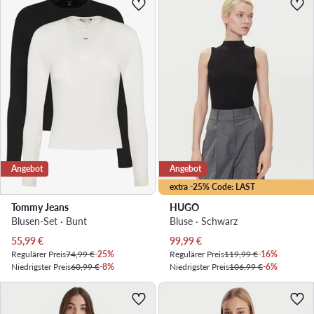
Angebot
Angebot
extra -25% Code: LAST
Tommy Jeans
HUGO
Blusen-Set · Bunt
Bluse · Schwarz
Aktueller Preis
Aktueller Preis
55,99
€
99,99
€
Regulärer Preis
74,99 €
-25%
Regulärer Preis
119,99 €
-16%
Niedrigster Preis
60,99 €
-8%
Niedrigster Preis
106,99 €
-6%