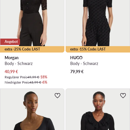
Angebot
extra -25% Code: LAST
extra -15% Code: LAST
Morgan
HUGO
Body · Schwarz
Body · Schwarz
Aktueller Preis
40,99
€
79,99
€
Regulärer Preis
49,99 €
-18%
Niedrigster Preis
43,99 €
-6%