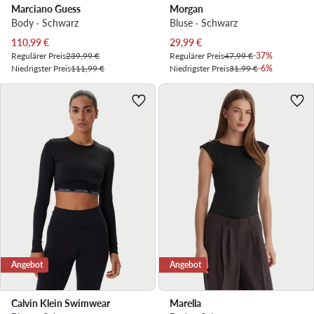
Marciano Guess
Morgan
Body · Schwarz
Bluse · Schwarz
Aktueller Preis
Aktueller Preis
110,99
€
29,99
€
Regulärer Preis
239,99 €
Regulärer Preis
47,99 €
-37%
Niedrigster Preis
111,99 €
Niedrigster Preis
31,99 €
-6%
Angebot
Angebot
Calvin Klein Swimwear
Marella