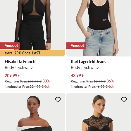
Angebot
Angebot
extra -25% Code: LAST
Elisabetta Franchi
Karl Lagerfeld Jeans
Body · Schwarz
Body · Schwarz
Aktueller Preis
Aktueller Preis
209,99
€
43,99
€
Regulärer Preis
299,99 €
-30%
Regulärer Preis
68,99 €
-36%
Niedrigster Preis
224,99 €
-6%
Niedrigster Preis
46,99 €
-6%