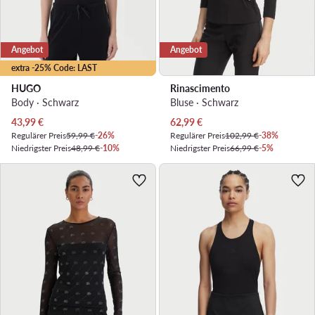
Angebot
Angebot
extra -25% Code: LAST
HUGO
Rinascimento
Body · Schwarz
Bluse · Schwarz
Aktueller Preis
Aktueller Preis
43,99
€
62,99
€
Regulärer Preis
59,99 €
-26%
Regulärer Preis
102,99 €
-38%
Niedrigster Preis
48,99 €
-10%
Niedrigster Preis
66,99 €
-5%