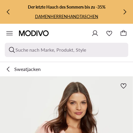
ZUM HAUPTINHALT SPRINGEN
ZUR SUCHE
Der letzte Hauch des Sommers bis zu -35%
DAMEN
HERREN
HANDTASCHEN
Suche nach Marke, Produkt, Style
Sweatjacken