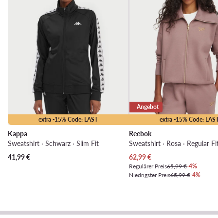
Angebot
extra -15% Code: LAST
extra -15% Code: LAS
Kappa
Reebok
Sweatshirt · Schwarz · Slim Fit
Sweatshirt · Rosa · Regular Fi
Aktueller Preis
41,99
€
62,99
€
Regulärer Preis
65,99 €
-4%
Niedrigster Preis
65,99 €
-4%