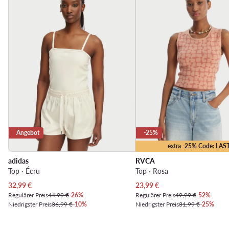
Angebot
-25%
extra -25% Code: LAS
adidas
RVCA
Top · Écru
Top · Rosa
Aktueller Preis
Aktueller Preis
32,99
€
23,99
€
Regulärer Preis
44,99 €
-26%
Regulärer Preis
49,99 €
-52%
Niedrigster Preis
36,99 €
-10%
Niedrigster Preis
31,99 €
-25%