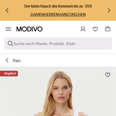
ZUM HAUPTINHALT SPRINGEN
ZUR SUCHE
Der letzte Hauch des Sommers bis zu -35%
DAMEN
HERREN
HANDTASCHEN
Suche nach Marke, Produkt, Style
Tops
Angebot