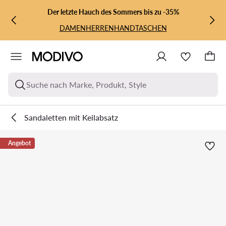
ZUM HAUPTINHALT SPRINGEN
ZUR SUCHE
Der letzte Hauch des Sommers bis zu -35%
DAMEN
HERREN
HANDTASCHEN
Suche nach Marke, Produkt, Style
Sandaletten mit Keilabsatz
Angebot