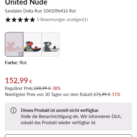
United Nude
Sandalen Delta Run 1041096416 Rot
Kundenbewertung auf Skala von 1 bis 5
5
⋅
Bewertungen anzeigen
(1)
Farbe:
Rot
152,99
Aktueller Preis 152,99 €
€
Regulärer Preis:
249,99 €
-38%
Niedrigster Preis von 30 Tagen vor dem Rabatt:
171,99 €
-11%
Dieses Produkt ist zurzeit nicht verfügbar.
Stelle die Benachrichtigung ein. Wir informieren Dich,
sobald das Produkt wieder verfügbar ist.